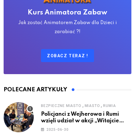
Kurs Animatora Zabaw
Jak zostać Animatorem Zabaw dla Dzieci i
zarabiać ?!
ZOBACZ TERAZ !
POLECANE ARTYKUŁY
,
,
BEZPIECZNE MIASTO
MIASTO
RUMIA
Policjanci z Wejherowa i Rumi
wzięli udział w akcji „Witajcie
Wakacje”
2025-06-30