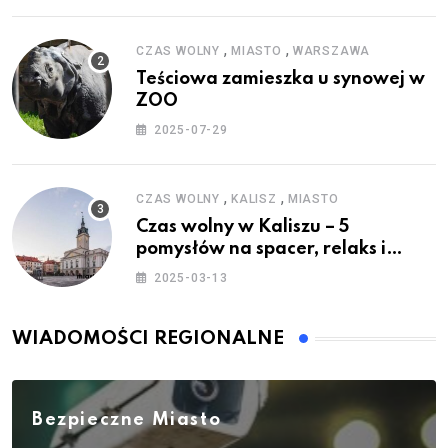
,
,
CZAS WOLNY
MIASTO
WARSZAWA
Teściowa zamieszka u synowej w
ZOO
2025-07-29
,
,
CZAS WOLNY
KALISZ
MIASTO
Czas wolny w Kaliszu – 5
pomysłów na spacer, relaks i
rodzinne atrakcje
2025-03-13
WIADOMOŚCI REGIONALNE
Bezpieczne Miasto