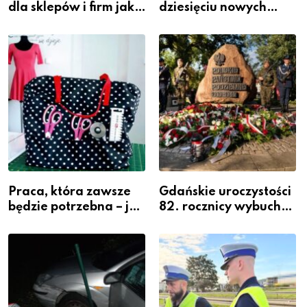
dla sklepów i firm jako
dziesięciu nowych
inwestycja w
policjantów w
widoczność
szeregach Komendy
Powiatowej
Praca, która zawsze
Gdańskie uroczystości
będzie potrzebna – jak
82. rocznicy wybuchu
krawiectwo staje się
Powstania
zawodem przyszłości i
Warszawskiego
gdzie się go nauczyć?