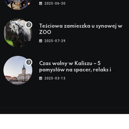
Wakacje”
2025-06-30
Teściowa zamieszka u synowej w
ZOO
2025-07-29
Czas wolny w Kaliszu – 5
pomysłów na spacer, relaks i
rodzinne atrakcje
2025-03-13
© 2024 - 2026 Twoje Źródło Lokalnych Informacji™ |
Wszystkie Prawa Zastrzeżone by
Miasto.in