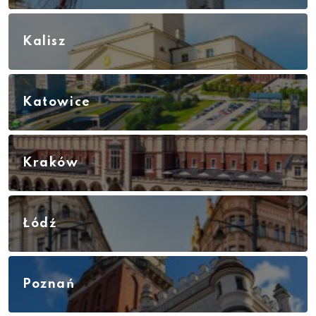
Kalisz
Katowice
Kraków
Łódź
Poznań