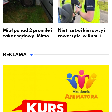
Miał ponad 2 promile i
Nietrzeźwi kierowcy i
zakaz sądowy. Mimo
rowerzyści w Rumi i
to wsiadł za
gminie Łęczyce
kierownicę w
Bolszewie i uderzył w
REKLAMA
ogrodzenie