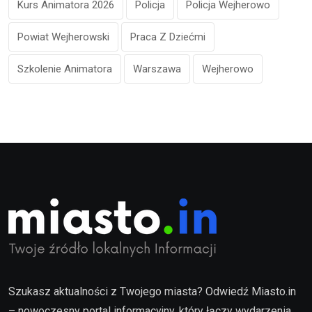
Kurs Animatora 2026
Policja
Policja Wejherowo
Powiat Wejherowski
Praca Z Dziećmi
Szkolenie Animatora
Warszawa
Wejherowo
Szukasz aktualności z Twojego miasta? Odwiedź Miasto.in
– nowoczesny portal informacyjny, który łączy wydarzenia,