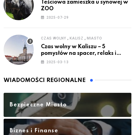
Teściowa zamieszka u synowej w
ZOO
2025-07-29
,
,
CZAS WOLNY
KALISZ
MIASTO
Czas wolny w Kaliszu – 5
pomysłów na spacer, relaks i
rodzinne atrakcje
2025-03-13
WIADOMOŚCI REGIONALNE
Bezpieczne Miasto
Biznes i Finanse