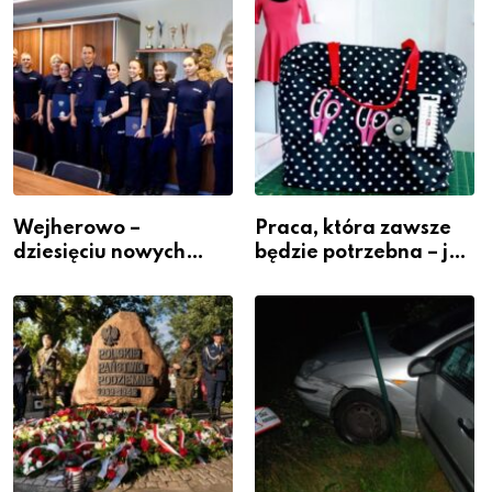
Wejherowo –
Praca, która zawsze
dziesięciu nowych
będzie potrzebna – jak
policjantów w
krawiectwo staje się
szeregach Komendy
zawodem przyszłości i
Powiatowej
gdzie się go nauczyć?