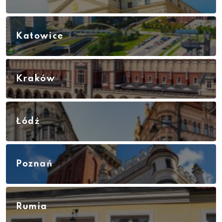
Katowice
Kraków
Łódź
Poznań
Rumia