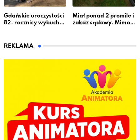
Gdańskie uroczystości
Miał ponad 2 promile i
82. rocznicy wybuchu
zakaz sądowy. Mimo
Powstania
to wsiadł za
Warszawskiego
kierownicę w
Bolszewie i uderzył w
REKLAMA
ogrodzenie