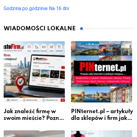
Godzina po godzinie
Na 16 dni
WIADOMOŚCI LOKALNE
Jak znaleźć firmę w
PINternet.pl – artykuły
swoim mieście? Poznaj
dla sklepów i firm jako
katalog MiastoFirm.pl
inwestycja w
widoczność