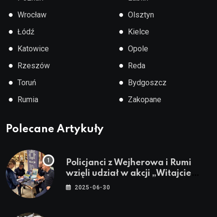
●
●
Wrocław
Olsztyn
●
●
Łódź
Kielce
●
●
Katowice
Opole
●
●
Rzeszów
Reda
●
●
Toruń
Bydgoszcz
●
●
Rumia
Zakopane
Polecane Artykuły
Policjanci z Wejherowa i Rumi
wzięli udział w akcji „Witajcie
Wakacje”
2025-06-30