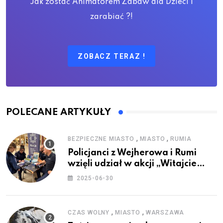
Jak zostać Animatorem Zabaw dla Dzieci i
zarabiać ?!
ZOBACZ TERAZ !
POLECANE ARTYKUŁY
,
,
BEZPIECZNE MIASTO
MIASTO
RUMIA
Policjanci z Wejherowa i Rumi
wzięli udział w akcji „Witajcie
Wakacje”
2025-06-30
,
,
CZAS WOLNY
MIASTO
WARSZAWA