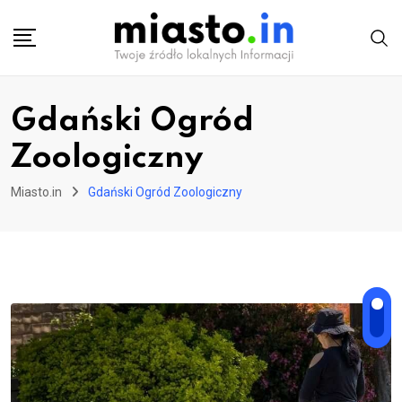
Skip
to
content
Gdański Ogród
Zoologiczny
Miasto.in
Gdański Ogród Zoologiczny