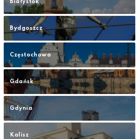
Białystok
Bydgoszcz
Częstochowa
Gdańsk
Gdynia
Kalisz