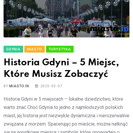
GDYNIA
MIASTO
TURYSTYKA
Historia Gdyni – 5 Miejsc,
Które Musisz Zobaczyć
BY
MIASTO.IN
2025-03-07
Historia Gdyni w 5 miejscach – lokalne dziedzictwo, które
warto znać Choć Gdynia to jedno z najmłodszych polskich
miast, jej historia jest niezwykle dynamiczna i nierozerwalnie
związana z morzem. Spacerując po mieście, można natknąć
się na wyjątkowe miejsca i symbole, które opowiadają o