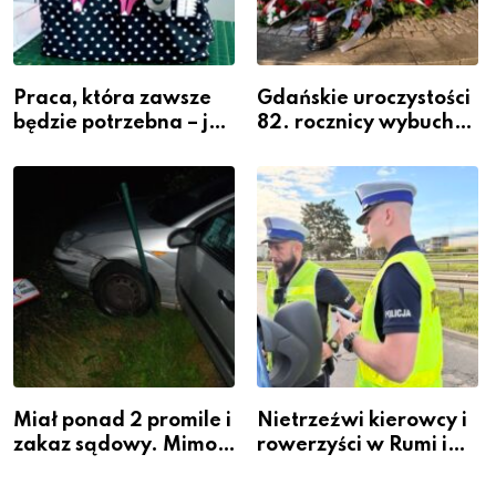
Praca, która zawsze
Gdańskie uroczystości
będzie potrzebna – jak
82. rocznicy wybuchu
krawiectwo staje się
Powstania
zawodem przyszłości i
Warszawskiego
gdzie się go nauczyć?
Miał ponad 2 promile i
Nietrzeźwi kierowcy i
zakaz sądowy. Mimo
rowerzyści w Rumi i
to wsiadł za
gminie Łęczyce
kierownicę w