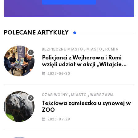
POLECANE ARTYKUŁY
,
,
BEZPIECZNE MIASTO
MIASTO
RUMIA
Policjanci z Wejherowa i Rumi
wzięli udział w akcji „Witajcie
Wakacje”
2025-06-30
,
,
CZAS WOLNY
MIASTO
WARSZAWA
Teściowa zamieszka u synowej w
ZOO
2025-07-29