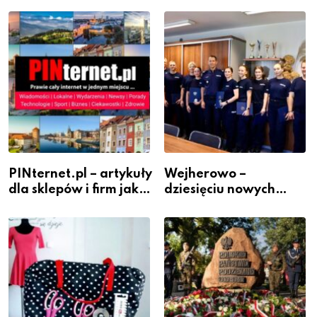
PINternet.pl – artykuły
Wejherowo –
dla sklepów i firm jako
dziesięciu nowych
inwestycja w
policjantów w
widoczność
szeregach Komendy
Powiatowej