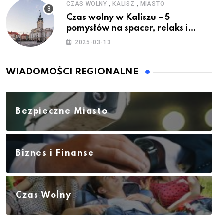
,
,
CZAS WOLNY
KALISZ
MIASTO
Czas wolny w Kaliszu – 5
pomysłów na spacer, relaks i
rodzinne atrakcje
2025-03-13
WIADOMOŚCI REGIONALNE
Bezpieczne Miasto
Biznes i Finanse
Czas Wolny