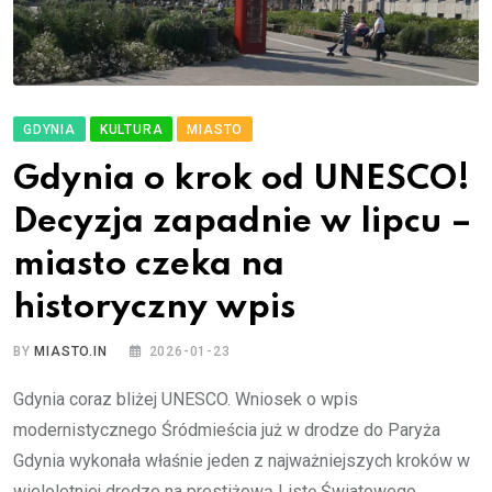
GDYNIA
KULTURA
MIASTO
Gdynia o krok od UNESCO!
Decyzja zapadnie w lipcu –
miasto czeka na
historyczny wpis
BY
MIASTO.IN
2026-01-23
Gdynia coraz bliżej UNESCO. Wniosek o wpis
modernistycznego Śródmieścia już w drodze do Paryża
Gdynia wykonała właśnie jeden z najważniejszych kroków w
wieloletniej drodze na prestiżową Listę Światowego