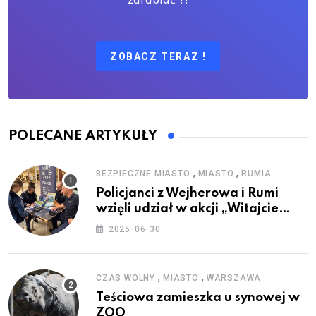
zarabiać ?!
ZOBACZ TERAZ !
POLECANE ARTYKUŁY
,
,
BEZPIECZNE MIASTO
MIASTO
RUMIA
Policjanci z Wejherowa i Rumi
wzięli udział w akcji „Witajcie
Wakacje”
2025-06-30
,
,
CZAS WOLNY
MIASTO
WARSZAWA
Teściowa zamieszka u synowej w
ZOO