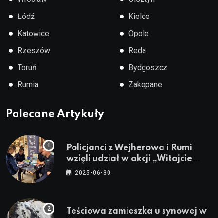
●
●
Łódź
Kielce
●
●
Katowice
Opole
●
●
Rzeszów
Reda
●
●
Toruń
Bydgoszcz
●
●
Rumia
Zakopane
Polecane Artykuły
Policjanci z Wejherowa i Rumi
wzięli udział w akcji „Witajcie
Wakacje”
2025-06-30
Teściowa zamieszka u synowej w