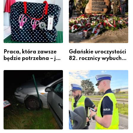
Praca, która zawsze
Gdańskie uroczystości
będzie potrzebna – jak
82. rocznicy wybuchu
krawiectwo staje się
Powstania
zawodem przyszłości i
Warszawskiego
gdzie się go nauczyć?