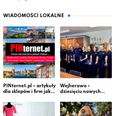
WIADOMOŚCI LOKALNE
PINternet.pl – artykuły
Wejherowo –
dla sklepów i firm jako
dziesięciu nowych
inwestycja w
policjantów w
widoczność
szeregach Komendy
Powiatowej