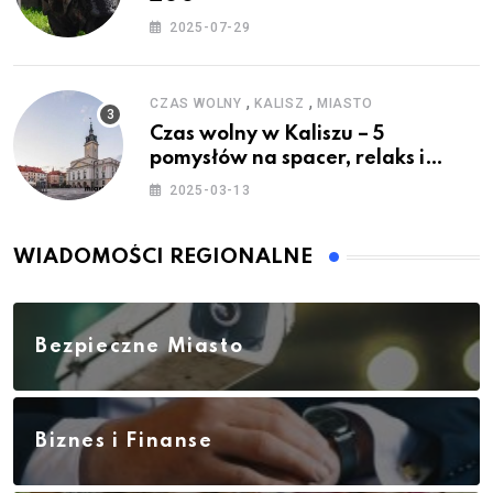
2025-07-29
,
,
CZAS WOLNY
KALISZ
MIASTO
Czas wolny w Kaliszu – 5
pomysłów na spacer, relaks i
rodzinne atrakcje
2025-03-13
WIADOMOŚCI REGIONALNE
Bezpieczne Miasto
Biznes i Finanse