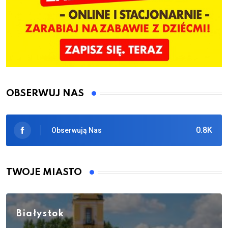
OBSERWUJ NAS
0.8K
Obserwują Nas
TWOJE MIASTO
Białystok