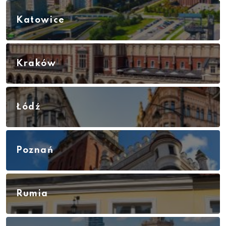
Katowice
Kraków
Łódź
Poznań
Rumia