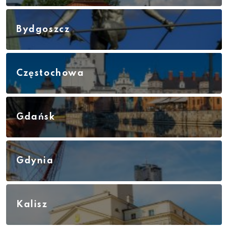
Bydgoszcz
Częstochowa
Gdańsk
Gdynia
Kalisz