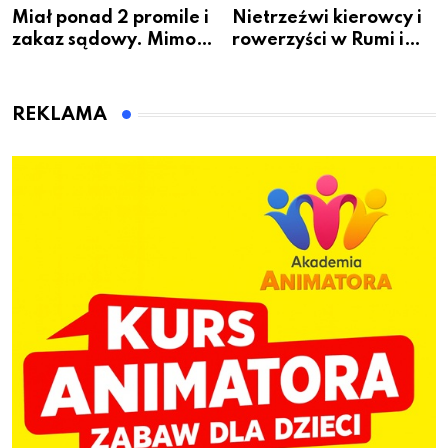
Miał ponad 2 promile i
Nietrzeźwi kierowcy i
zakaz sądowy. Mimo
rowerzyści w Rumi i
to wsiadł za
gminie Łęczyce
kierownicę w
Bolszewie i uderzył w
REKLAMA
ogrodzenie