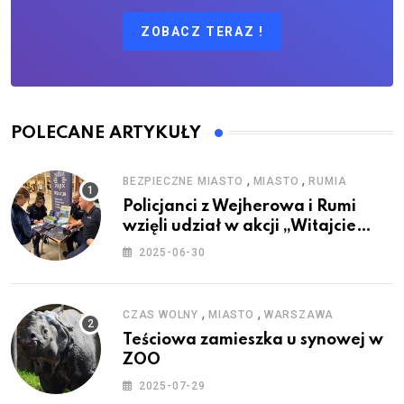
ZOBACZ TERAZ !
POLECANE ARTYKUŁY
,
,
BEZPIECZNE MIASTO
MIASTO
RUMIA
Policjanci z Wejherowa i Rumi
wzięli udział w akcji „Witajcie
Wakacje”
2025-06-30
,
,
CZAS WOLNY
MIASTO
WARSZAWA
Teściowa zamieszka u synowej w
ZOO
2025-07-29