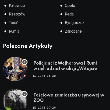
●
●
Katowice
Opole
●
●
Rzeszów
Reda
●
●
Toruń
Bydgoszcz
●
●
Rumia
Zakopane
Polecane Artykuły
Policjanci z Wejherowa i Rumi
wzięli udział w akcji „Witajcie
Wakacje”
2025-06-30
Teściowa zamieszka u synowej w
ZOO
2025-07-29