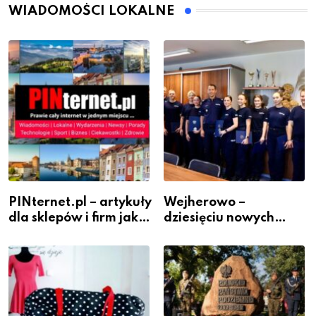
WIADOMOŚCI LOKALNE
PINternet.pl – artykuły
Wejherowo –
dla sklepów i firm jako
dziesięciu nowych
inwestycja w
policjantów w
widoczność
szeregach Komendy
Powiatowej