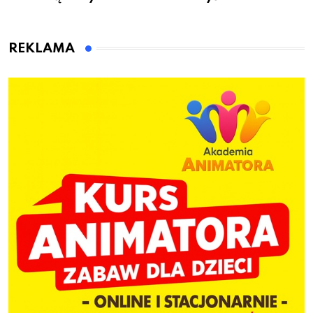
to wsiadł za
gminie Łęczyce
kierownicę w
Bolszewie i uderzył w
REKLAMA
ogrodzenie