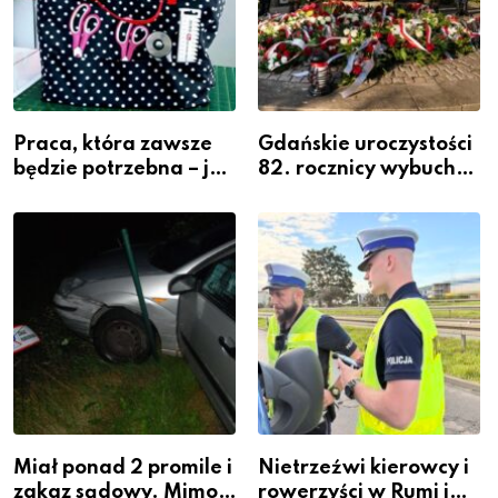
Praca, która zawsze
Gdańskie uroczystości
będzie potrzebna – jak
82. rocznicy wybuchu
krawiectwo staje się
Powstania
zawodem przyszłości i
Warszawskiego
gdzie się go nauczyć?
Miał ponad 2 promile i
Nietrzeźwi kierowcy i
zakaz sądowy. Mimo
rowerzyści w Rumi i