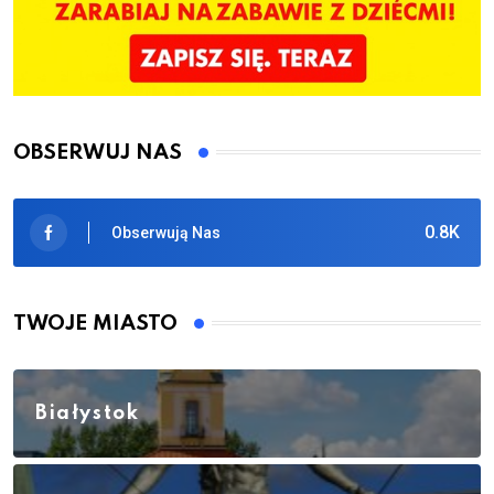
OBSERWUJ NAS
0.8K
Obserwują Nas
TWOJE MIASTO
Białystok