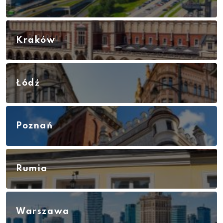
Kraków
Łódź
Poznań
Rumia
Warszawa