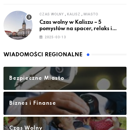
,
,
CZAS WOLNY
KALISZ
MIASTO
Czas wolny w Kaliszu – 5
pomysłów na spacer, relaks i
rodzinne atrakcje
2025-03-13
WIADOMOŚCI REGIONALNE
Bezpieczne Miasto
Biznes i Finanse
Czas Wolny