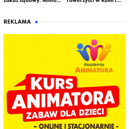
zakaz sądowy. Mimo
rowerzyści w Rumi i
to wsiadł za
gminie Łęczyce
kierownicę w
Bolszewie i uderzył w
REKLAMA
ogrodzenie