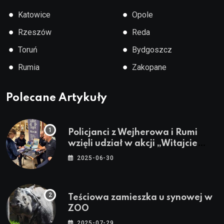
●
●
Katowice
Opole
●
●
Rzeszów
Reda
●
●
Toruń
Bydgoszcz
●
●
Rumia
Zakopane
Polecane Artykuły
Policjanci z Wejherowa i Rumi
wzięli udział w akcji „Witajcie
Wakacje”
2025-06-30
Teściowa zamieszka u synowej w
ZOO
2025-07-29