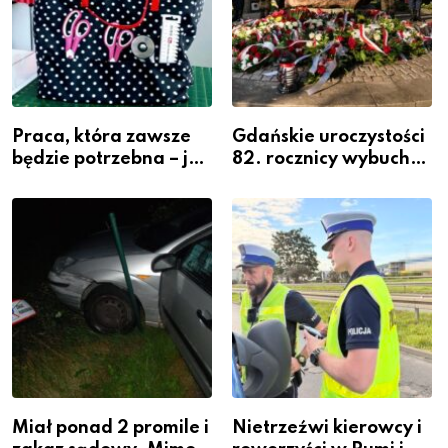
Praca, która zawsze
Gdańskie uroczystości
będzie potrzebna – jak
82. rocznicy wybuchu
krawiectwo staje się
Powstania
zawodem przyszłości i
Warszawskiego
gdzie się go nauczyć?
Miał ponad 2 promile i
Nietrzeźwi kierowcy i