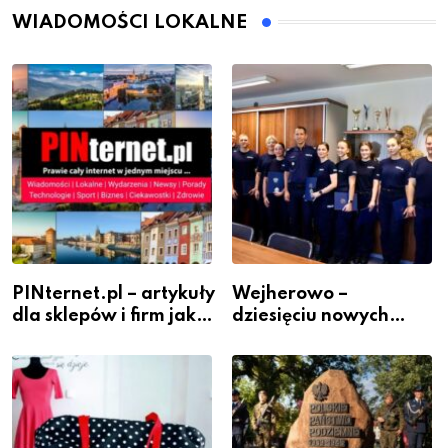
WIADOMOŚCI LOKALNE
PINternet.pl – artykuły
Wejherowo –
dla sklepów i firm jako
dziesięciu nowych
inwestycja w
policjantów w
widoczność
szeregach Komendy
Powiatowej