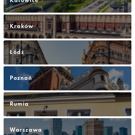
Katowice
Kraków
Łódź
Poznań
Rumia
Warszawa