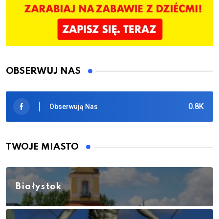
OBSERWUJ NAS
0.8K
Obserwują Nas
TWOJE MIASTO
Białystok