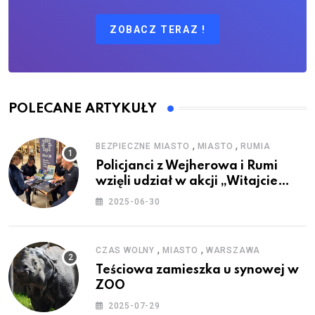
ZOBACZ TERAZ !
POLECANE ARTYKUŁY
,
,
BEZPIECZNE MIASTO
MIASTO
RUMIA
Policjanci z Wejherowa i Rumi
wzięli udział w akcji „Witajcie
Wakacje”
2025-06-30
,
,
CZAS WOLNY
MIASTO
WARSZAWA
Teściowa zamieszka u synowej w
ZOO
2025-07-29