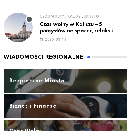
,
,
CZAS WOLNY
KALISZ
MIASTO
Czas wolny w Kaliszu – 5
pomysłów na spacer, relaks i
rodzinne atrakcje
2025-03-13
WIADOMOŚCI REGIONALNE
Bezpieczne Miasto
Biznes i Finanse