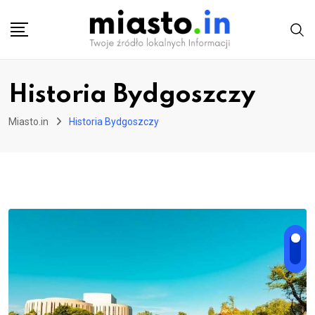
Skip
to
content
Historia Bydgoszczy
Miasto.in
Historia Bydgoszczy