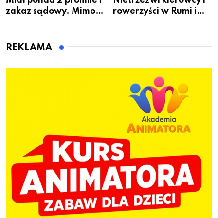
Miał ponad 2 promile i
Nietrzeźwi kierowcy i
zakaz sądowy. Mimo
rowerzyści w Rumi i
to wsiadł za
gminie Łęczyce
kierownicę w
Bolszewie i uderzył w
REKLAMA
ogrodzenie