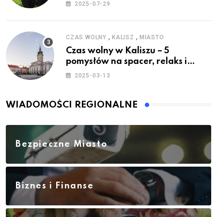
2025-07-29
,
,
CZAS WOLNY
KALISZ
MIASTO
Czas wolny w Kaliszu – 5
pomysłów na spacer, relaks i
rodzinne atrakcje
2025-03-13
WIADOMOŚCI REGIONALNE
Bezpieczne Miasto
Biznes i Finanse