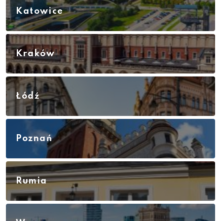
Katowice
Kraków
Łódź
Poznań
Rumia