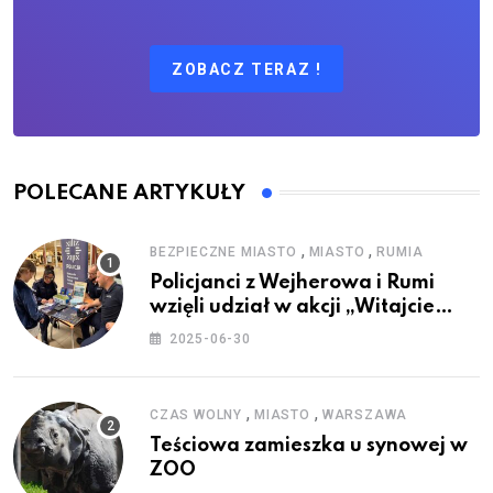
ZOBACZ TERAZ !
POLECANE ARTYKUŁY
,
,
BEZPIECZNE MIASTO
MIASTO
RUMIA
Policjanci z Wejherowa i Rumi
wzięli udział w akcji „Witajcie
Wakacje”
2025-06-30
,
,
CZAS WOLNY
MIASTO
WARSZAWA
Teściowa zamieszka u synowej w
ZOO