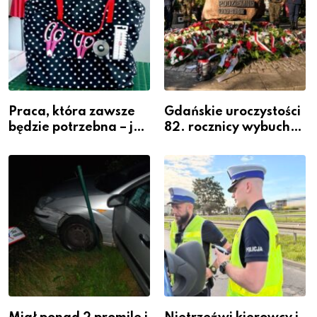
Praca, która zawsze
Gdańskie uroczystości
będzie potrzebna – jak
82. rocznicy wybuchu
krawiectwo staje się
Powstania
zawodem przyszłości i
Warszawskiego
gdzie się go nauczyć?