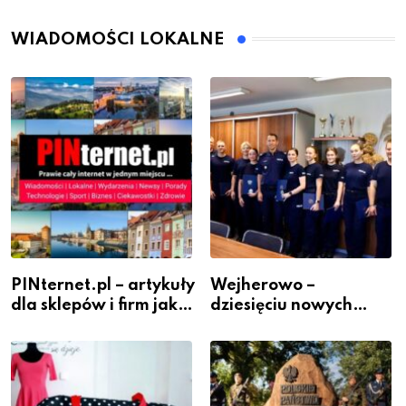
WIADOMOŚCI LOKALNE
PINternet.pl – artykuły
Wejherowo –
dla sklepów i firm jako
dziesięciu nowych
inwestycja w
policjantów w
widoczność
szeregach Komendy
Powiatowej