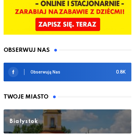
OBSERWUJ NAS
0.8K
Obserwują Nas
TWOJE MIASTO
Białystok