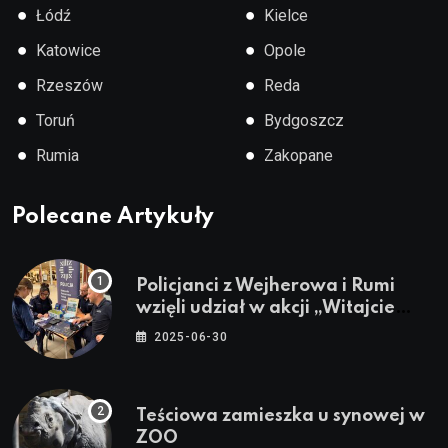
●
●
Łódź
Kielce
●
●
Katowice
Opole
●
●
Rzeszów
Reda
●
●
Toruń
Bydgoszcz
●
●
Rumia
Zakopane
Polecane Artykuły
Policjanci z Wejherowa i Rumi
wzięli udział w akcji „Witajcie
Wakacje”
2025-06-30
Teściowa zamieszka u synowej w
ZOO