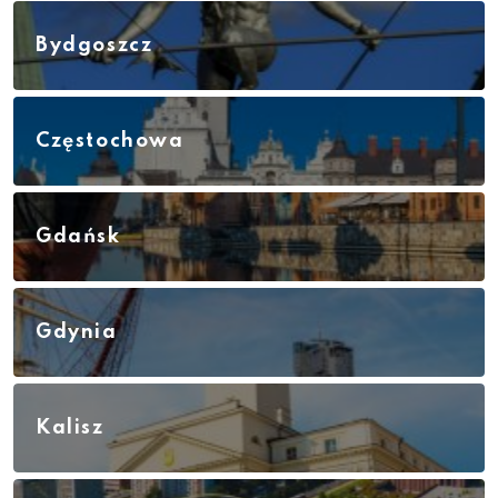
Bydgoszcz
Częstochowa
Gdańsk
Gdynia
Kalisz