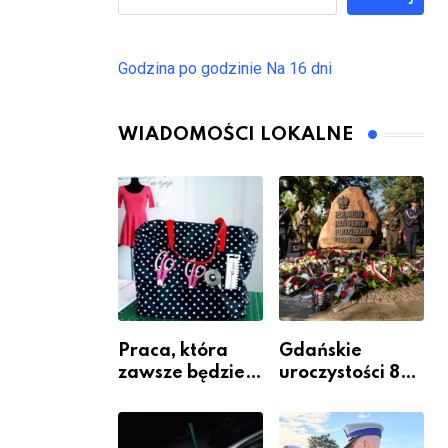
Godzina po godzinie
Na 16 dni
WIADOMOŚCI LOKALNE
Praca, która
Gdańskie
zawsze będzie
uroczystości 82.
potrzebna – jak
rocznicy
krawiectwo
wybuchu
staje się
Powstania