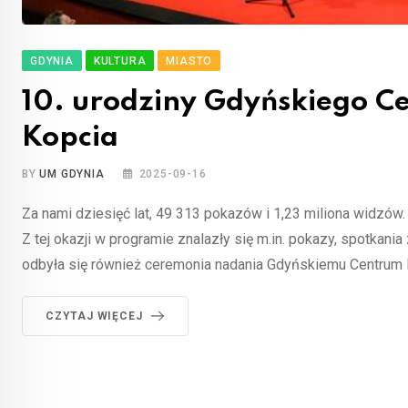
GDYNIA
KULTURA
MIASTO
10. urodziny Gdyńskiego C
Kopcia
BY
UM GDYNIA
2025-09-16
Za nami dziesięć lat, 49 313 pokazów i 1,23 miliona widzó
Z tej okazji w programie znalazły się m.in. pokazy, spotkani
odbyła się również ceremonia nadania Gdyńskiemu Centrum
CZYTAJ WIĘCEJ