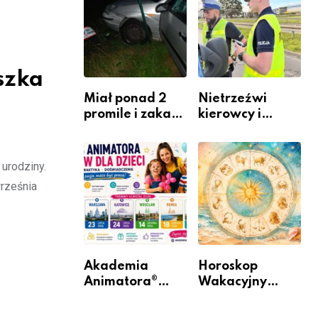
zawodem
Warszawskiego
przyszłości i
gdzie się go
nauczyć?
szka
Miał ponad 2
Nietrzeźwi
promile i zakaz
kierowcy i
sądowy. Mimo
rowerzyści w
to wsiadł za
Rumi i gminie
kierownicę w
Łęczyce
urodziny.
Bolszewie i
września
uderzył w
ogrodzenie
Akademia
Horoskop
Animatora®
Wakacyjny
rusza w trasę:
2026 –
sześć miast,
Sprawdź, co