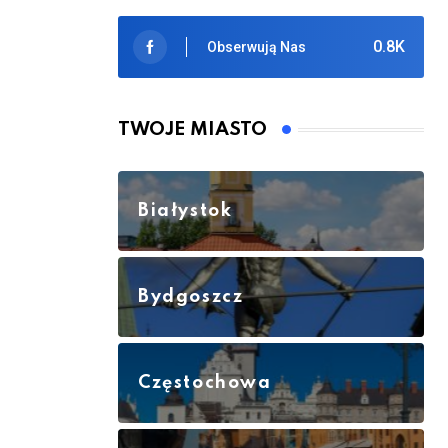
0.8K
Obserwują Nas
TWOJE MIASTO
Białystok
Bydgoszcz
Częstochowa