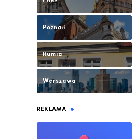
Łódź
Poznań
Rumia
Warszawa
REKLAMA