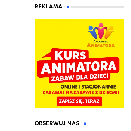
jeden cel –
czeka Cię tego
REKLAMA
nowe
lata!
kwalifikacje
jeszcze przed
jesienią
OBSERWUJ NAS