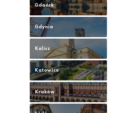
Gdańsk
Gdynia
Kalisz
Katowice
Kraków