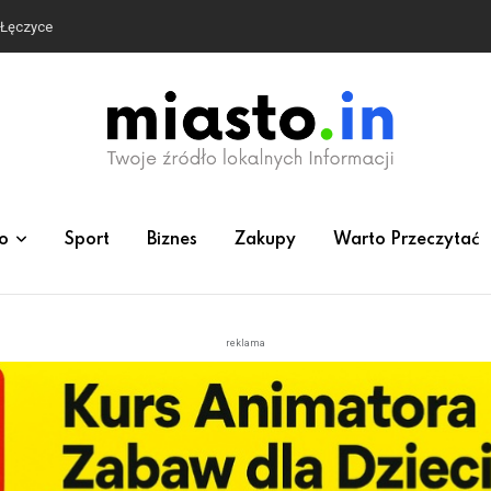
e Łęczyce
o
Sport
Biznes
Zakupy
Warto Przeczytać
reklama