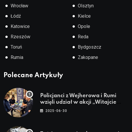
●
●
Wrocław
Olsztyn
●
●
Łódź
Kielce
●
●
Katowice
Opole
●
●
Rzeszów
Reda
●
●
Toruń
Bydgoszcz
●
●
Rumia
Zakopane
Polecane Artykuły
Policjanci z Wejherowa i Rumi
wzięli udział w akcji „Witajcie
Wakacje”
2025-06-30