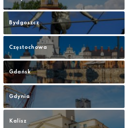
Bydgoszcz
Częstochowa
Gdańsk
Gdynia
Kalisz