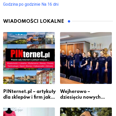
Godzina po godzinie
Na 16 dni
WIADOMOŚCI LOKALNE
PINternet.pl – artykuły
Wejherowo –
dla sklepów i firm jako
dziesięciu nowych
inwestycja w
policjantów w
widoczność
szeregach Komendy
Powiatowej