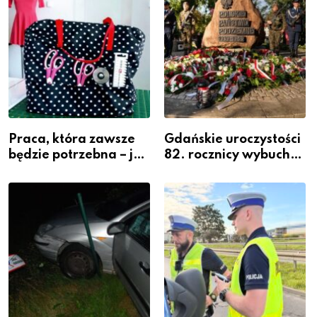
Praca, która zawsze
Gdańskie uroczystości
będzie potrzebna – jak
82. rocznicy wybuchu
krawiectwo staje się
Powstania
zawodem przyszłości i
Warszawskiego
gdzie się go nauczyć?