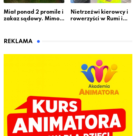
Miał ponad 2 promile i
Nietrzeźwi kierowcy i
zakaz sądowy. Mimo
rowerzyści w Rumi i
to wsiadł za
gminie Łęczyce
kierownicę w
Bolszewie i uderzył w
REKLAMA
ogrodzenie