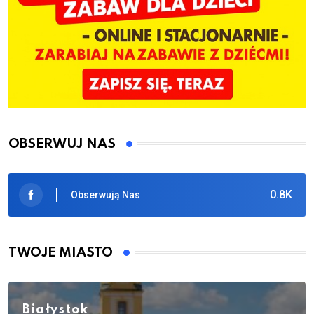
OBSERWUJ NAS
0.8K
Obserwują Nas
TWOJE MIASTO
Białystok