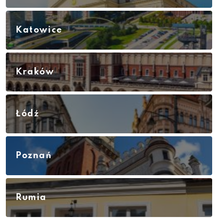
Katowice
Kraków
Łódź
Poznań
Rumia