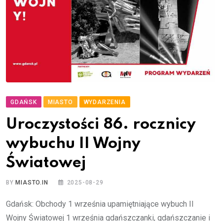
GDAŃSK
MIASTO
WYDARZENIA
Uroczystości 86. rocznicy
wybuchu II Wojny
Światowej
BY
MIASTO.IN
2025-08-29
Gdańsk: Obchody 1 września upamiętniające wybuch II
Wojny Światowej 1 września gdańszczanki, gdańszczanie i