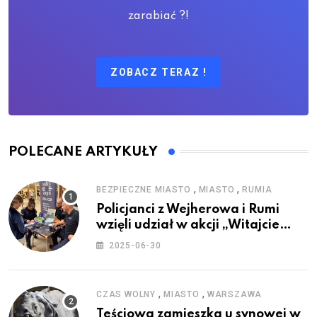
zarabiać ?!
ZOBACZ TERAZ !
POLECANE ARTYKUŁY
,
,
BEZPIECZNE MIASTO
MIASTO
RUMIA
Policjanci z Wejherowa i Rumi
wzięli udział w akcji „Witajcie
Wakacje”
2025-06-30
,
,
CZAS WOLNY
MIASTO
WARSZAWA
Teściowa zamieszka u synowej w