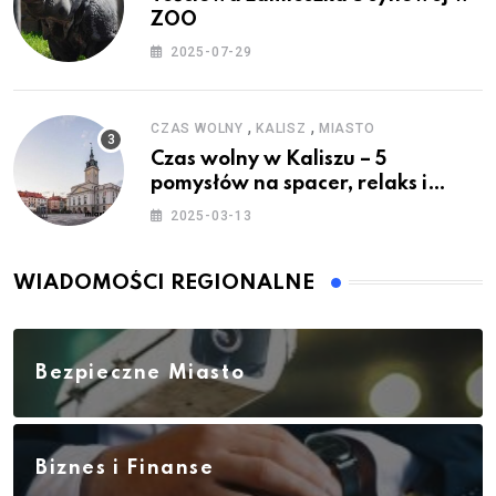
ZOO
2025-07-29
,
,
CZAS WOLNY
KALISZ
MIASTO
Czas wolny w Kaliszu – 5
pomysłów na spacer, relaks i
rodzinne atrakcje
2025-03-13
WIADOMOŚCI REGIONALNE
Bezpieczne Miasto
Biznes i Finanse