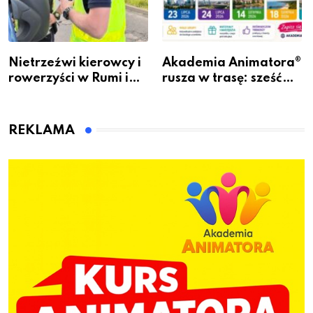
Nietrzeźwi kierowcy i
Akademia Animatora®
rowerzyści w Rumi i
rusza w trasę: sześć
gminie Łęczyce
miast, jeden cel – nowe
kwalifikacje jeszcze
przed jesienią
REKLAMA