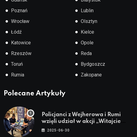
●
●
Poznań
Lublin
●
●
Wrocław
Olsztyn
●
●
Łódź
Kielce
●
●
Katowice
Opole
●
●
Rzeszów
Reda
●
●
Toruń
Bydgoszcz
●
●
Rumia
Zakopane
Polecane Artykuły
Policjanci z Wejherowa i Rumi
wzięli udział w akcji „Witajcie
Wakacje”
2025-06-30