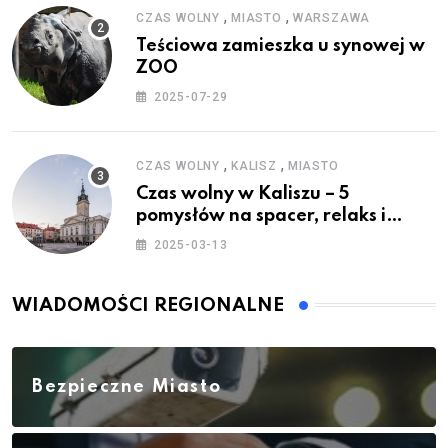
,
,
CZAS WOLNY
MIASTO
WARSZAWA
Teściowa zamieszka u synowej w
ZOO
2025-07-29
,
,
CZAS WOLNY
KALISZ
MIASTO
Czas wolny w Kaliszu – 5
pomysłów na spacer, relaks i
rodzinne atrakcje
2025-03-13
WIADOMOŚCI REGIONALNE
Bezpieczne Miasto