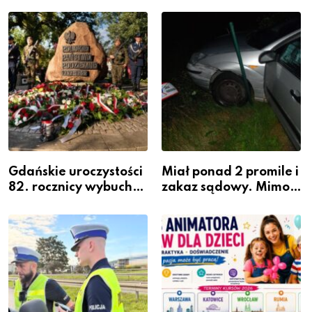
szeregach Komendy
zawodem przyszłości i
Powiatowej
gdzie się go nauczyć?
Gdańskie uroczystości
Miał ponad 2 promile i
82. rocznicy wybuchu
zakaz sądowy. Mimo
Powstania
to wsiadł za
Warszawskiego
kierownicę w
Bolszewie i uderzył w
ogrodzenie