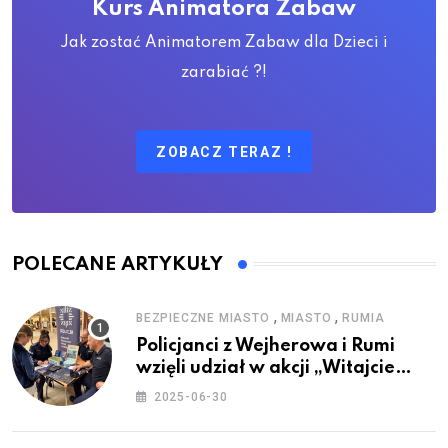
Kurs Animatora Zabaw
Jak zostać Animatorem Zabaw dla Dzieci i
zarabiać ?!
ZOBACZ TERAZ !
POLECANE ARTYKUŁY
,
,
BEZPIECZNE MIASTO
MIASTO
RUMIA
Policjanci z Wejherowa i Rumi
wzięli udział w akcji „Witajcie
Wakacje”
2025-06-30