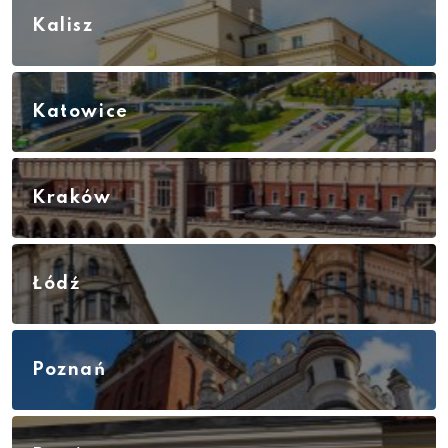
Kalisz
Katowice
Kraków
Łódź
Poznań