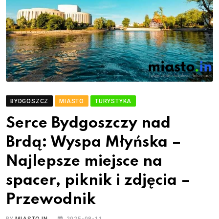
BYDGOSZCZ
MIASTO
TURYSTYKA
Serce Bydgoszczy nad
Brdą: Wyspa Młyńska –
Najlepsze miejsce na
spacer, piknik i zdjęcia –
Przewodnik
BY
MIASTO.IN
2025-08-11