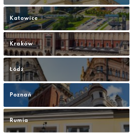
Katowice
Kraków
Łódź
Poznań
Rumia