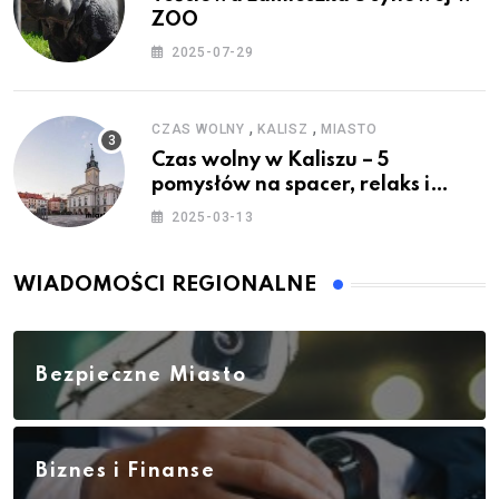
ZOO
2025-07-29
,
,
CZAS WOLNY
KALISZ
MIASTO
Czas wolny w Kaliszu – 5
pomysłów na spacer, relaks i
rodzinne atrakcje
2025-03-13
WIADOMOŚCI REGIONALNE
Bezpieczne Miasto
Biznes i Finanse