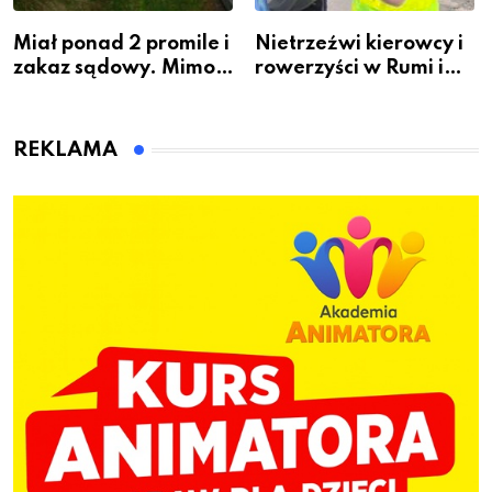
Miał ponad 2 promile i
Nietrzeźwi kierowcy i
zakaz sądowy. Mimo
rowerzyści w Rumi i
to wsiadł za
gminie Łęczyce
kierownicę w
Bolszewie i uderzył w
REKLAMA
ogrodzenie