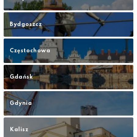
Bydgoszcz
Częstochowa
Gdańsk
Gdynia
Kalisz