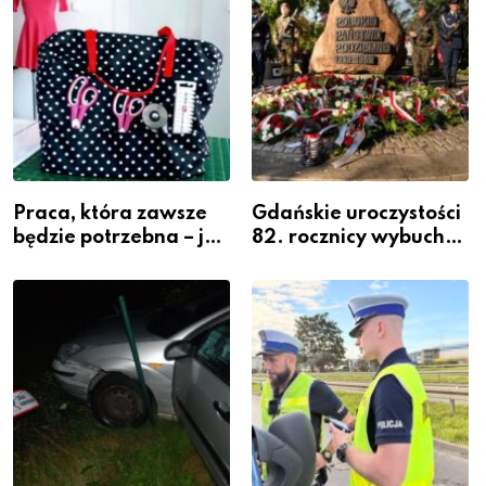
Praca, która zawsze
Gdańskie uroczystości
będzie potrzebna – jak
82. rocznicy wybuchu
krawiectwo staje się
Powstania
zawodem przyszłości i
Warszawskiego
gdzie się go nauczyć?