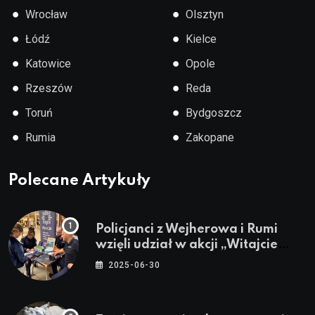
●
●
Wrocław
Olsztyn
●
●
Łódź
Kielce
●
●
Katowice
Opole
●
●
Rzeszów
Reda
●
●
Toruń
Bydgoszcz
●
●
Rumia
Zakopane
Polecane Artykuły
Policjanci z Wejherowa i Rumi
wzięli udział w akcji „Witajcie
Wakacje”
2025-06-30