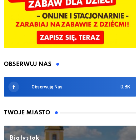
OBSERWUJ NAS
0.8K
Obserwują Nas
TWOJE MIASTO
Białystok