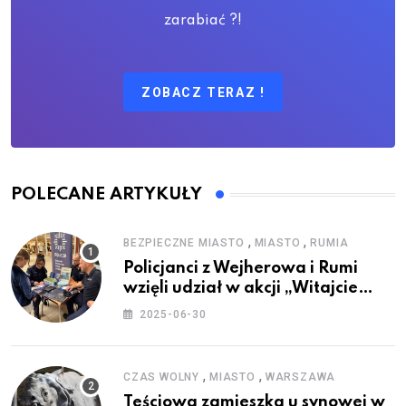
zarabiać ?!
ZOBACZ TERAZ !
POLECANE ARTYKUŁY
,
,
BEZPIECZNE MIASTO
MIASTO
RUMIA
Policjanci z Wejherowa i Rumi
wzięli udział w akcji „Witajcie
Wakacje”
2025-06-30
,
,
CZAS WOLNY
MIASTO
WARSZAWA
Teściowa zamieszka u synowej w