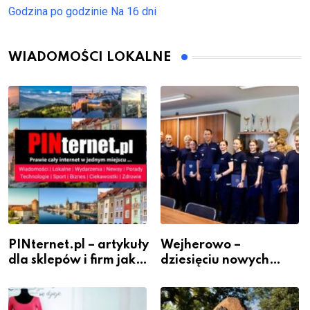
Godzina po godzinie
Na 16 dni
WIADOMOŚCI LOKALNE
PINternet.pl – artykuły
Wejherowo –
dla sklepów i firm jako
dziesięciu nowych
inwestycja w
policjantów w
widoczność
szeregach Komendy
Powiatowej