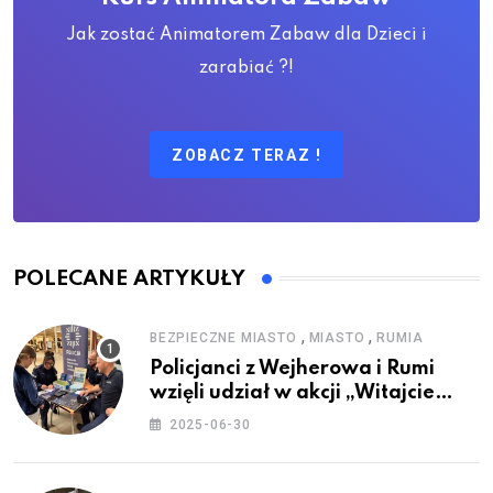
Jak zostać Animatorem Zabaw dla Dzieci i
zarabiać ?!
ZOBACZ TERAZ !
POLECANE ARTYKUŁY
,
,
BEZPIECZNE MIASTO
MIASTO
RUMIA
Policjanci z Wejherowa i Rumi
wzięli udział w akcji „Witajcie
Wakacje”
2025-06-30