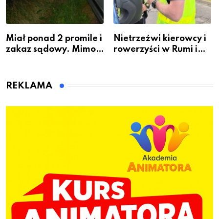
Miał ponad 2 promile i
Nietrzeźwi kierowcy i
zakaz sądowy. Mimo
rowerzyści w Rumi i
to wsiadł za
gminie Łęczyce
kierownicę w
Bolszewie i uderzył w
REKLAMA
ogrodzenie