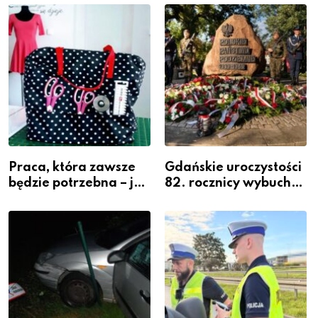
widoczność
szeregach Komendy
Powiatowej
Praca, która zawsze
Gdańskie uroczystości
będzie potrzebna – jak
82. rocznicy wybuchu
krawiectwo staje się
Powstania
zawodem przyszłości i
Warszawskiego
gdzie się go nauczyć?