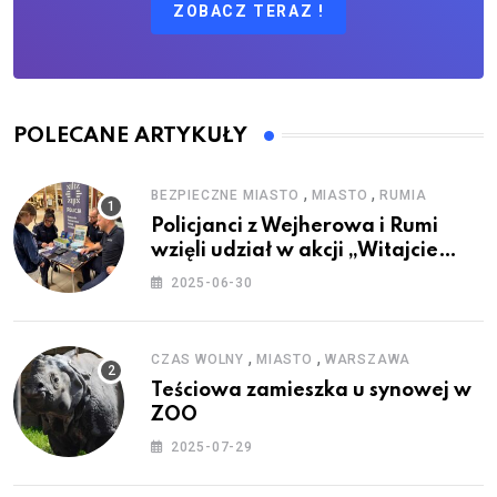
ZOBACZ TERAZ !
POLECANE ARTYKUŁY
,
,
BEZPIECZNE MIASTO
MIASTO
RUMIA
Policjanci z Wejherowa i Rumi
wzięli udział w akcji „Witajcie
Wakacje”
2025-06-30
,
,
CZAS WOLNY
MIASTO
WARSZAWA
Teściowa zamieszka u synowej w
ZOO
2025-07-29