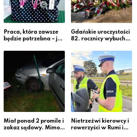
Praca, która zawsze
Gdańskie uroczystości
będzie potrzebna – jak
82. rocznicy wybuchu
krawiectwo staje się
Powstania
zawodem przyszłości i
Warszawskiego
gdzie się go nauczyć?
Miał ponad 2 promile i
Nietrzeźwi kierowcy i
zakaz sądowy. Mimo
rowerzyści w Rumi i
to wsiadł za
gminie Łęczyce