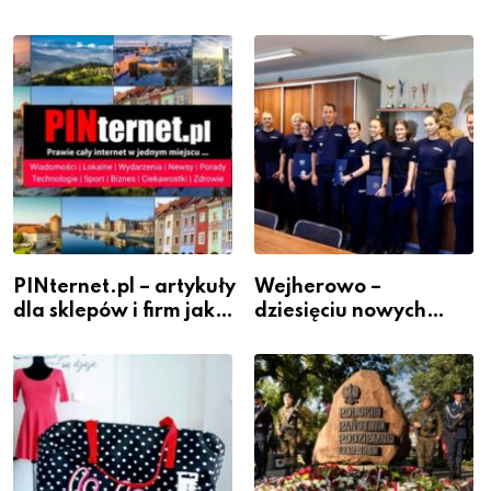
PINternet.pl – artykuły
Wejherowo –
dla sklepów i firm jako
dziesięciu nowych
inwestycja w
policjantów w
widoczność
szeregach Komendy
Powiatowej