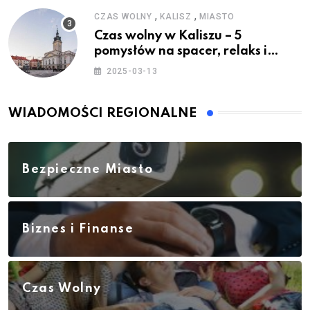
,
,
CZAS WOLNY
KALISZ
MIASTO
Czas wolny w Kaliszu – 5
pomysłów na spacer, relaks i
rodzinne atrakcje
2025-03-13
WIADOMOŚCI REGIONALNE
Bezpieczne Miasto
Biznes i Finanse
Czas Wolny