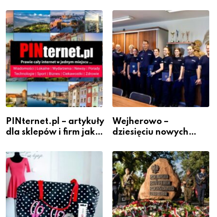
PINternet.pl – artykuły
Wejherowo –
dla sklepów i firm jako
dziesięciu nowych
inwestycja w
policjantów w
widoczność
szeregach Komendy
Powiatowej