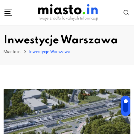
Skip
to
content
Inwestycje Warszawa
Miasto.in
Inwestycje Warszawa