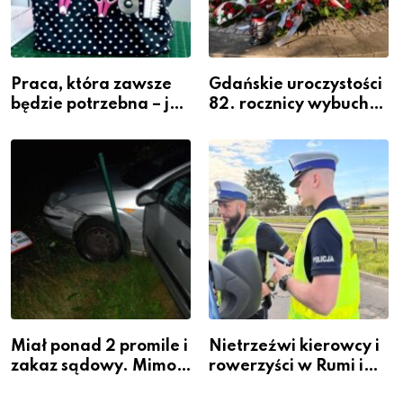
Praca, która zawsze
Gdańskie uroczystości
będzie potrzebna – jak
82. rocznicy wybuchu
krawiectwo staje się
Powstania
zawodem przyszłości i
Warszawskiego
gdzie się go nauczyć?
Miał ponad 2 promile i
Nietrzeźwi kierowcy i
zakaz sądowy. Mimo
rowerzyści w Rumi i
to wsiadł za
gminie Łęczyce