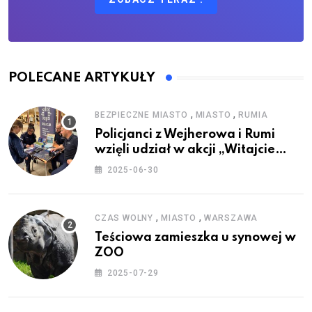
POLECANE ARTYKUŁY
,
,
BEZPIECZNE MIASTO
MIASTO
RUMIA
Policjanci z Wejherowa i Rumi
wzięli udział w akcji „Witajcie
Wakacje”
2025-06-30
,
,
CZAS WOLNY
MIASTO
WARSZAWA
Teściowa zamieszka u synowej w
ZOO
2025-07-29