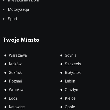
Mieszkanie i Dom
Motoryzacja
Sport
Twoje Miasto
●
●
Warszawa
Gdynia
●
●
Kraków
Szczecin
●
●
Gdańsk
Białystok
●
●
Poznań
Lublin
●
●
Wrocław
Olsztyn
●
●
Łódź
Kielce
●
●
Katowice
Opole