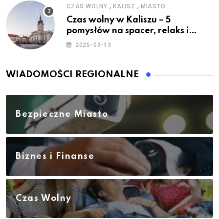
,
,
CZAS WOLNY
KALISZ
MIASTO
Czas wolny w Kaliszu – 5
pomysłów na spacer, relaks i
rodzinne atrakcje
2025-03-13
WIADOMOŚCI REGIONALNE
Bezpieczne Miasto
Biznes i Finanse
Czas Wolny