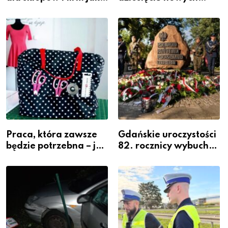
inwestycja w
policjantów w
widoczność
szeregach Komendy
Powiatowej
Praca, która zawsze
Gdańskie uroczystości
będzie potrzebna – jak
82. rocznicy wybuchu
krawiectwo staje się
Powstania
zawodem przyszłości i
Warszawskiego
gdzie się go nauczyć?