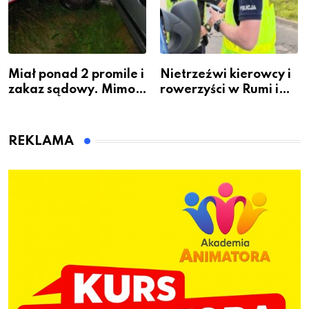
Miał ponad 2 promile i
Nietrzeźwi kierowcy i
zakaz sądowy. Mimo
rowerzyści w Rumi i
to wsiadł za
gminie Łęczyce
kierownicę w
Bolszewie i uderzył w
REKLAMA
ogrodzenie