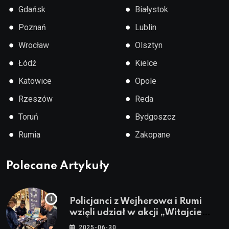
●
●
Gdańsk
Białystok
●
●
Poznań
Lublin
●
●
Wrocław
Olsztyn
●
●
Łódź
Kielce
●
●
Katowice
Opole
●
●
Rzeszów
Reda
●
●
Toruń
Bydgoszcz
●
●
Rumia
Zakopane
Polecane Artykuły
Policjanci z Wejherowa i Rumi
wzięli udział w akcji „Witajcie
Wakacje”
2025-06-30