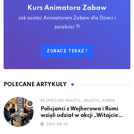
Kurs Animatora Zabaw
Jak zostać Animatorem Zabaw dla Dzieci i
zarabiać ?!
ZOBACZ TERAZ !
POLECANE ARTYKUŁY
,
,
BEZPIECZNE MIASTO
MIASTO
RUMIA
Policjanci z Wejherowa i Rumi
wzięli udział w akcji „Witajcie
Wakacje”
2025-06-30