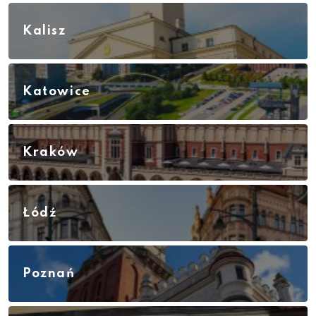
Kalisz
Katowice
Kraków
Łódź
Poznań