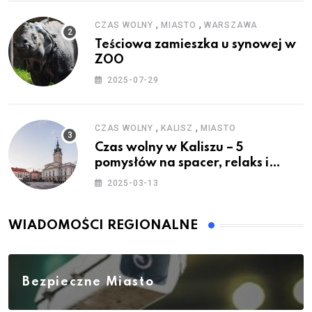
,
,
CZAS WOLNY
MIASTO
WARSZAWA
Teściowa zamieszka u synowej w
ZOO
2025-07-29
,
,
CZAS WOLNY
KALISZ
MIASTO
Czas wolny w Kaliszu – 5
pomysłów na spacer, relaks i
rodzinne atrakcje
2025-03-13
WIADOMOŚCI REGIONALNE
Bezpieczne Miasto