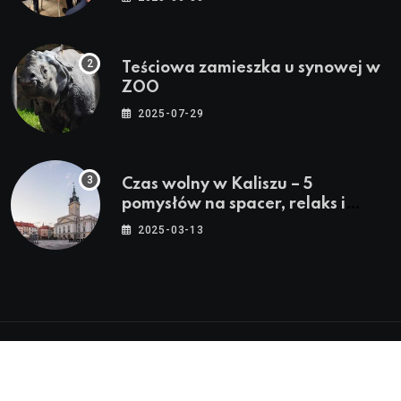
Teściowa zamieszka u synowej w
ZOO
2025-07-29
Czas wolny w Kaliszu – 5
pomysłów na spacer, relaks i
rodzinne atrakcje
2025-03-13
© 2024 - 2026 Twoje Źródło Lokalnych Informacji™ |
Wszystkie Prawa Zastrzeżone by
Miasto.in