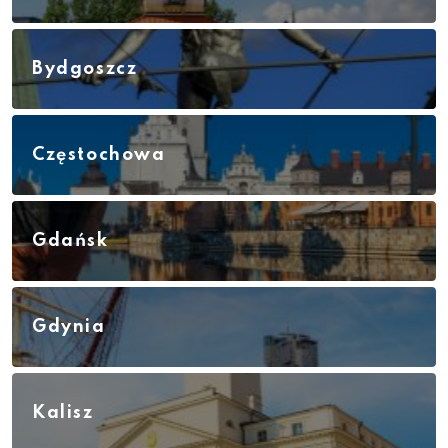
Bydgoszcz
Częstochowa
Gdańsk
Gdynia
Kalisz