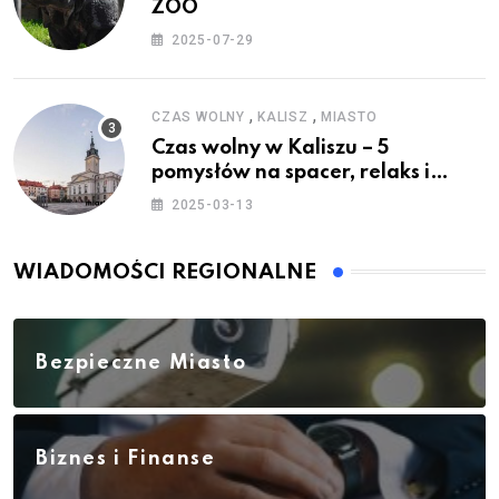
ZOO
2025-07-29
,
,
CZAS WOLNY
KALISZ
MIASTO
Czas wolny w Kaliszu – 5
pomysłów na spacer, relaks i
rodzinne atrakcje
2025-03-13
WIADOMOŚCI REGIONALNE
Bezpieczne Miasto
Biznes i Finanse