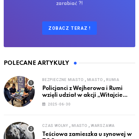
zarabiać ?!
ZOBACZ TERAZ !
POLECANE ARTYKUŁY
,
,
BEZPIECZNE MIASTO
MIASTO
RUMIA
Policjanci z Wejherowa i Rumi
wzięli udział w akcji „Witajcie
Wakacje”
2025-06-30
,
,
CZAS WOLNY
MIASTO
WARSZAWA
Teściowa zamieszka u synowej w