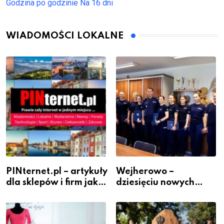
Godzina po godzinie
Na 16 dni
WIADOMOŚCI LOKALNE
PINternet.pl – artykuły
Wejherowo –
dla sklepów i firm jako
dziesięciu nowych
inwestycja w
policjantów w
widoczność
szeregach Komendy
Powiatowej