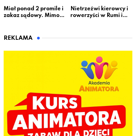
Miał ponad 2 promile i
Nietrzeźwi kierowcy i
zakaz sądowy. Mimo
rowerzyści w Rumi i
to wsiadł za
gminie Łęczyce
kierownicę w
Bolszewie i uderzył w
REKLAMA
ogrodzenie