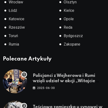
●
●
Wrocław
Olsztyn
●
●
Łódź
Kielce
●
●
Katowice
Opole
●
●
Rzeszów
Reda
●
●
Toruń
Bydgoszcz
●
●
Rumia
Zakopane
Polecane Artykuły
Policjanci z Wejherowa i Rumi
wzięli udział w akcji „Witajcie
Wakacje”
2025-06-30
Teściowa zamieszka u synowej w