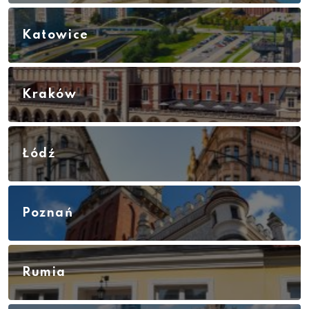
Katowice
Kraków
Łódź
Poznań
Rumia