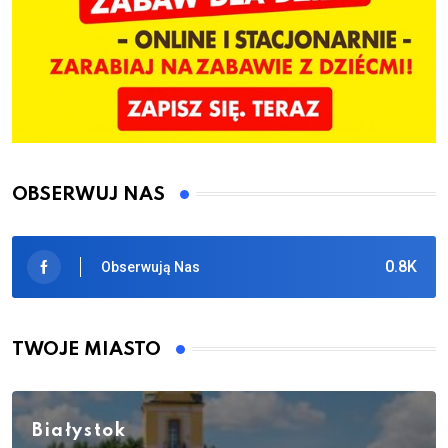
OBSERWUJ NAS
0.8K
Obserwują Nas
TWOJE MIASTO
Białystok