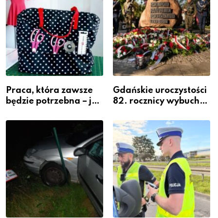
Praca, która zawsze
Gdańskie uroczystości
będzie potrzebna – jak
82. rocznicy wybuchu
krawiectwo staje się
Powstania
zawodem przyszłości i
Warszawskiego
gdzie się go nauczyć?