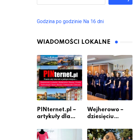
Godzina po godzinie
Na 16 dni
WIADOMOŚCI LOKALNE
PINternet.pl –
Wejherowo –
artykuły dla
dziesięciu
sklepów i firm
nowych
jako inwestycja
policjantów w
w widoczność
szeregach