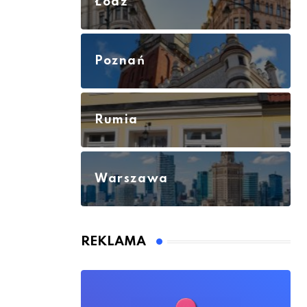
Łódź
Poznań
Rumia
Warszawa
REKLAMA