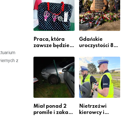
Komendy
Powiatowej
Praca, która
Gdańskie
zawsze będzie
uroczystości 82.
potrzebna – jak
rocznicy
ktuarium
krawiectwo
wybuchu
wiernych z
staje się
Powstania
zawodem
Warszawskiego
przyszłości i
gdzie się go
nauczyć?
Miał ponad 2
Nietrzeźwi
promile i zakaz
kierowcy i
sądowy. Mimo
rowerzyści w
to wsiadł za
Rumi i gminie