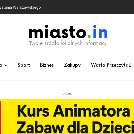
owstania Warszawskiego
o
Sport
Biznes
Zakupy
Warto Przeczytać
reklama