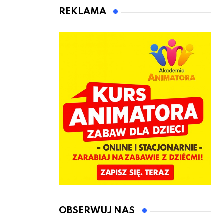
kierownicę w
Łęczyce
REKLAMA
Bolszewie i
uderzył w
ogrodzenie
OBSERWUJ NAS