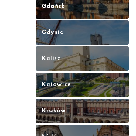
Gdańsk
Gdynia
Kalisz
Katowice
Kraków