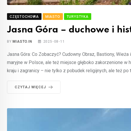
CZĘSTOCHOWA
MIASTO
TURYSTYKA
Jasna Góra – duchowe i hi
BY
MIASTO.IN
2025-08-11
Jasna Góra: Co Zobaczyć? Cudowny Obraz, Bastiony, Wieża i 
maryjne w Polsce, ale też miejsce głęboko zakorzenione w hi
kraju i zagranicy – nie tylko z pobudek religijnych, ale też 
CZYTAJ WIĘCEJ