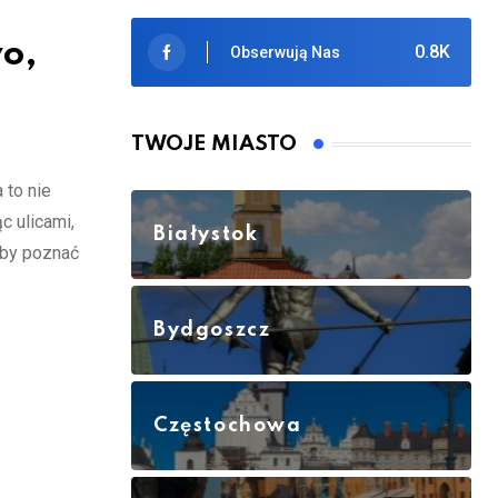
wo,
0.8K
Obserwują Nas
TWOJE MIASTO
 to nie
c ulicami,
Białystok
 by poznać
Bydgoszcz
Częstochowa