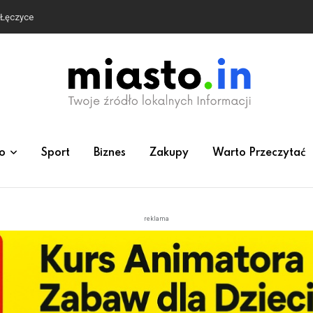
e Łęczyce
o
Sport
Biznes
Zakupy
Warto Przeczytać
reklama