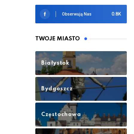
0.8K
Obserwują Nas
TWOJE MIASTO
Białystok
Bydgoszcz
Częstochowa