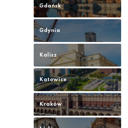
Gdańsk
Gdynia
Kalisz
Katowice
Kraków