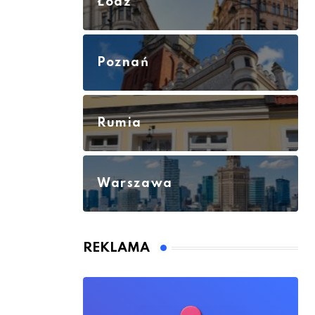
Łódź
Poznań
Rumia
Warszawa
REKLAMA