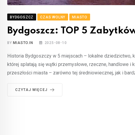
BYDGOSZCZ
CZAS WOLNY
MIASTO
Bydgoszcz: TOP 5 Zabytków
BY
MIASTO.IN
2025-08-10
Historia Bydgoszczy w 5 miejscach – lokalne dziedzictwo, k
której splatają się wątki przemysłowe, rzeczne, handlowe i 
przeszłości miasta – zarówno tej średniowiecznej, jak i ba
CZYTAJ WIĘCEJ