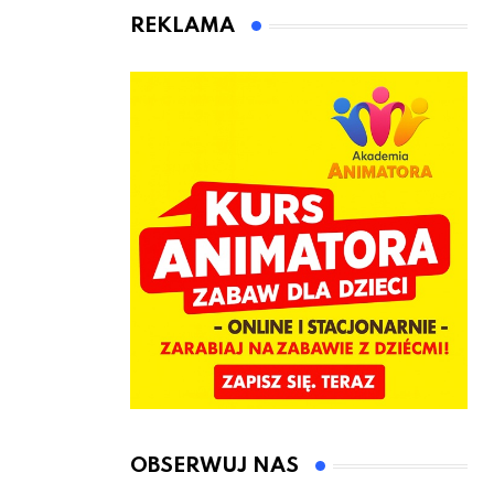
jeden cel –
czeka Cię tego
REKLAMA
nowe
lata!
kwalifikacje
jeszcze przed
jesienią
OBSERWUJ NAS