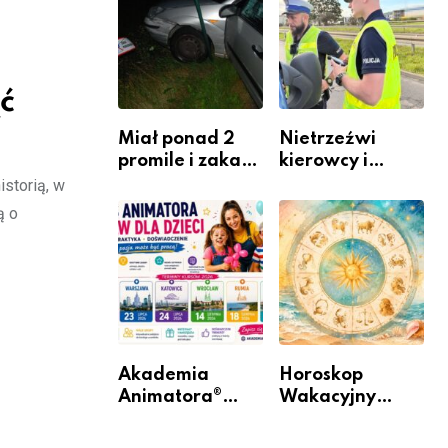
zawodem
Warszawskiego
przyszłości i
gdzie się go
nauczyć?
ć
Miał ponad 2
Nietrzeźwi
promile i zakaz
kierowcy i
sądowy. Mimo
rowerzyści w
storią, w
to wsiadł za
Rumi i gminie
ą o
kierownicę w
Łęczyce
Bolszewie i
uderzył w
ogrodzenie
Akademia
Horoskop
Animatora®
Wakacyjny
rusza w trasę:
2026 –
sześć miast,
Sprawdź, co