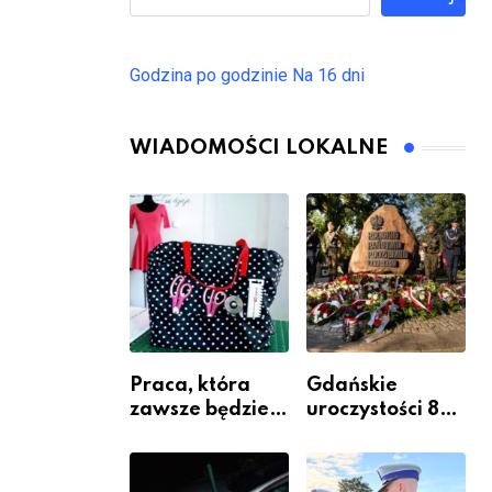
Godzina po godzinie
Na 16 dni
WIADOMOŚCI LOKALNE
Praca, która
Gdańskie
zawsze będzie
uroczystości 82.
potrzebna – jak
rocznicy
krawiectwo
wybuchu
staje się
Powstania