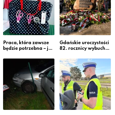
Praca, która zawsze
Gdańskie uroczystości
będzie potrzebna – jak
82. rocznicy wybuchu
krawiectwo staje się
Powstania
zawodem przyszłości i
Warszawskiego
gdzie się go nauczyć?