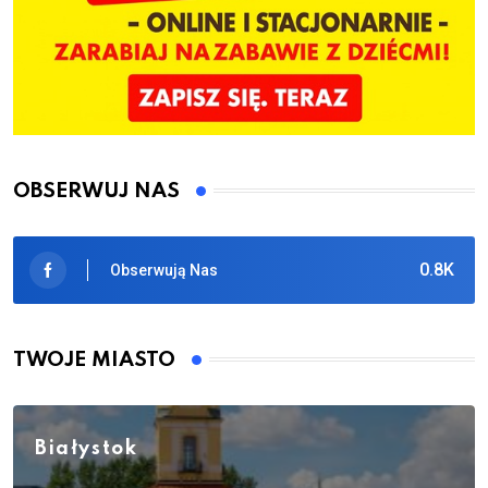
OBSERWUJ NAS
0.8K
Obserwują Nas
TWOJE MIASTO
Białystok