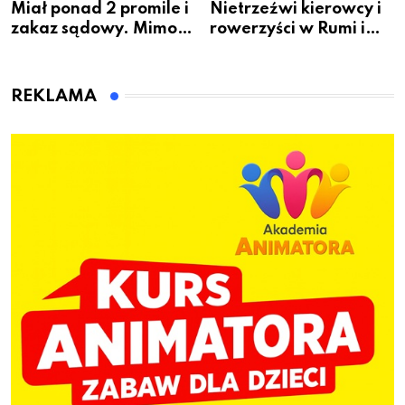
Miał ponad 2 promile i
Nietrzeźwi kierowcy i
zakaz sądowy. Mimo
rowerzyści w Rumi i
to wsiadł za
gminie Łęczyce
kierownicę w
Bolszewie i uderzył w
REKLAMA
ogrodzenie