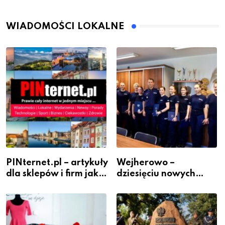
WIADOMOŚCI LOKALNE
PINternet.pl – artykuły
Wejherowo –
dla sklepów i firm jako
dziesięciu nowych
inwestycja w
policjantów w
widoczność
szeregach Komendy
Powiatowej