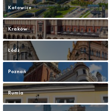
Katowice
Kraków
Łódź
Poznań
Rumia