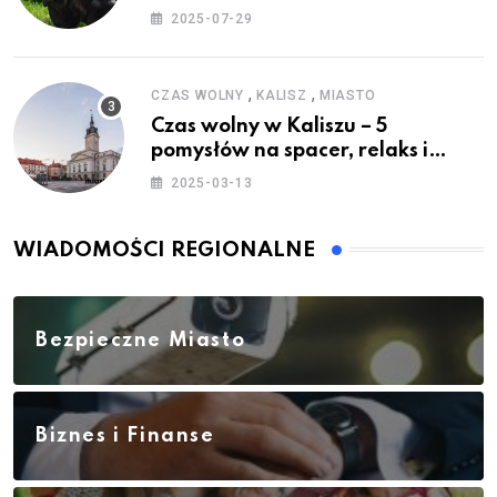
2025-07-29
,
,
CZAS WOLNY
KALISZ
MIASTO
Czas wolny w Kaliszu – 5
pomysłów na spacer, relaks i
rodzinne atrakcje
2025-03-13
WIADOMOŚCI REGIONALNE
Bezpieczne Miasto
Biznes i Finanse