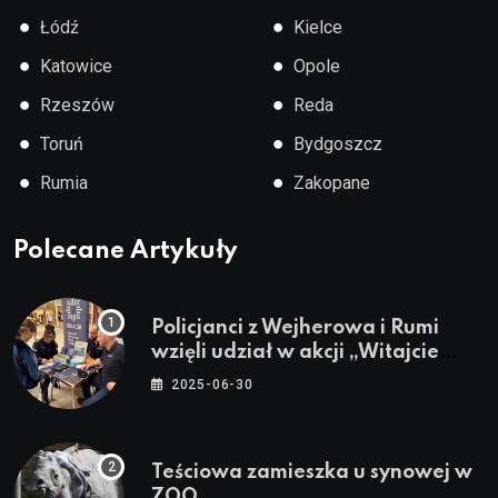
●
●
Łódź
Kielce
●
●
Katowice
Opole
●
●
Rzeszów
Reda
●
●
Toruń
Bydgoszcz
●
●
Rumia
Zakopane
Polecane Artykuły
Policjanci z Wejherowa i Rumi
wzięli udział w akcji „Witajcie
Wakacje”
2025-06-30
Teściowa zamieszka u synowej w
ZOO