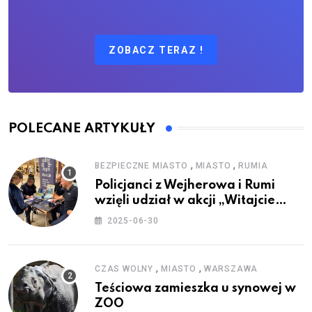
ZOBACZ TERAZ !
POLECANE ARTYKUŁY
,
,
BEZPIECZNE MIASTO
MIASTO
RUMIA
Policjanci z Wejherowa i Rumi
wzięli udział w akcji „Witajcie
Wakacje”
2025-06-30
,
,
CZAS WOLNY
MIASTO
WARSZAWA
Teściowa zamieszka u synowej w
ZOO