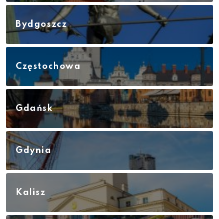
Bydgoszcz
Częstochowa
Gdańsk
Gdynia
Kalisz