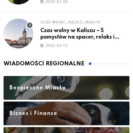
2025-07-29
,
,
CZAS WOLNY
KALISZ
MIASTO
Czas wolny w Kaliszu – 5
pomysłów na spacer, relaks i
rodzinne atrakcje
2025-03-13
WIADOMOŚCI REGIONALNE
Bezpieczne Miasto
Biznes i Finanse