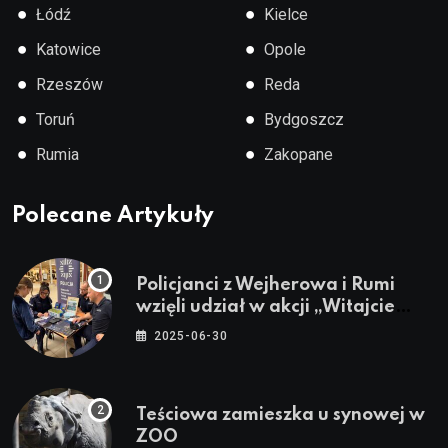
●
●
Łódź
Kielce
●
●
Katowice
Opole
●
●
Rzeszów
Reda
●
●
Toruń
Bydgoszcz
●
●
Rumia
Zakopane
Polecane Artykuły
Policjanci z Wejherowa i Rumi
wzięli udział w akcji „Witajcie
Wakacje”
2025-06-30
Teściowa zamieszka u synowej w
ZOO