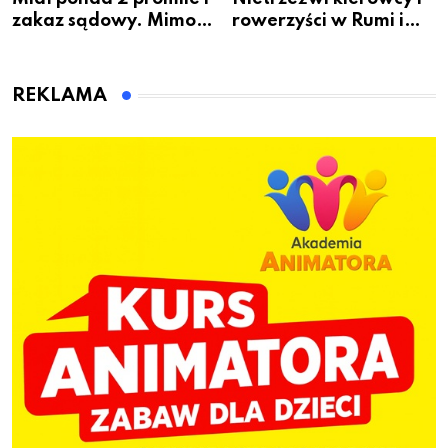
zakaz sądowy. Mimo
rowerzyści w Rumi i
to wsiadł za
gminie Łęczyce
kierownicę w
Bolszewie i uderzył w
REKLAMA
ogrodzenie