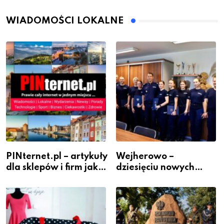
WIADOMOŚCI LOKALNE
PINternet.pl – artykuły
Wejherowo –
dla sklepów i firm jako
dziesięciu nowych
inwestycja w
policjantów w
widoczność
szeregach Komendy
Powiatowej