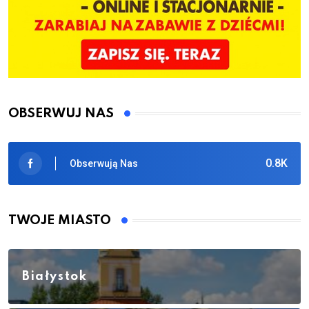
OBSERWUJ NAS
0.8K
Obserwują Nas
TWOJE MIASTO
Białystok