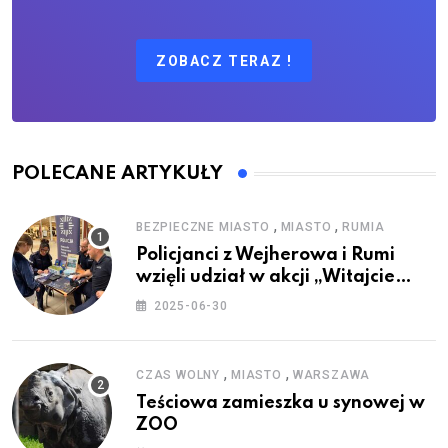
ZOBACZ TERAZ !
POLECANE ARTYKUŁY
,
,
BEZPIECZNE MIASTO
MIASTO
RUMIA
Policjanci z Wejherowa i Rumi
wzięli udział w akcji „Witajcie
Wakacje”
2025-06-30
,
,
CZAS WOLNY
MIASTO
WARSZAWA
Teściowa zamieszka u synowej w
ZOO