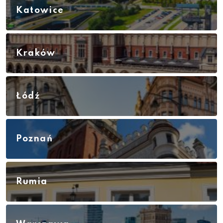
Katowice
Kraków
Łódź
Poznań
Rumia