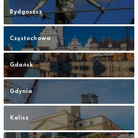
Bydgoszcz
Częstochowa
Gdańsk
Gdynia
Kalisz