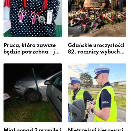
Praca, która zawsze
Gdańskie uroczystości
będzie potrzebna – jak
82. rocznicy wybuchu
krawiectwo staje się
Powstania
zawodem przyszłości i
Warszawskiego
gdzie się go nauczyć?
Miał ponad 2 promile i
Nietrzeźwi kierowcy i