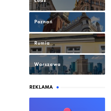
Łódź
Poznań
Rumia
Warszawa
REKLAMA