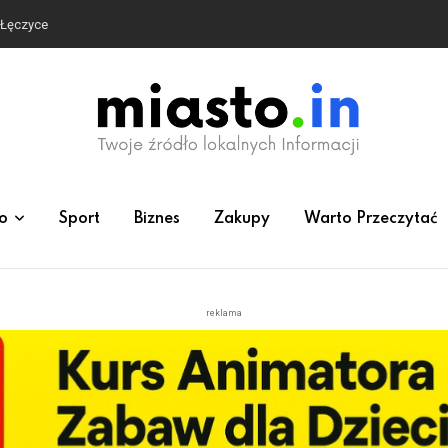
e Łęczyce
o
Sport
Biznes
Zakupy
Warto Przeczytać
reklama