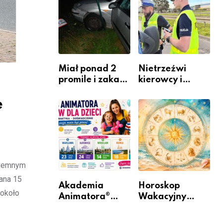
zawodem
Warszawskiego
przyszłości i
gdzie się go
nauczyć?
Miał ponad 2
Nietrzeźwi
promile i zakaz
kierowcy i
sądowy. Mimo
rowerzyści w
e
to wsiadł za
Rumi i gminie
kierownicę w
Łęczyce
Bolszewie i
uderzył w
ogrodzenie
ziemnym
sana 15
Akademia
Horoskop
 około
Animatora®
Wakacyjny
rusza w trasę:
2026 –
sześć miast,
Sprawdź, co