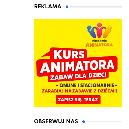
jeden cel –
czeka Cię tego
REKLAMA
nowe
lata!
kwalifikacje
jeszcze przed
jesienią
OBSERWUJ NAS