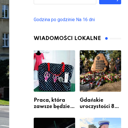
Godzina po godzinie
Na 16 dni
WIADOMOŚCI LOKALNE
Praca, która
Gdańskie
zawsze będzie
uroczystości 82.
potrzebna – jak
rocznicy
krawiectwo
wybuchu
staje się
Powstania