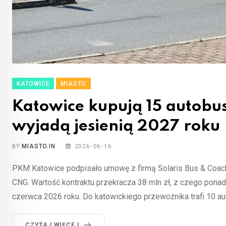
KATOWICE
MIASTO
Katowice kupują 15 autobus
wyjadą jesienią 2027 roku
BY
MIASTO.IN
2026-06-16
PKM Katowice podpisało umowę z firmą Solaris Bus & Coa
CNG. Wartość kontraktu przekracza 38 mln zł, z czego pona
czerwca 2026 roku. Do katowickiego przewoźnika trafi 10 
CZYTAJ WIĘCEJ