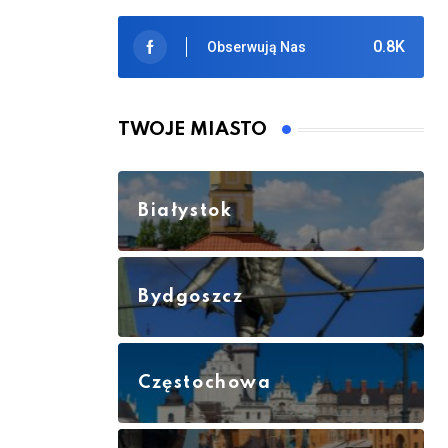
0.8K
Obserwują Nas
TWOJE MIASTO
Białystok
Bydgoszcz
Częstochowa