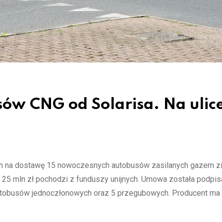
ów CNG od Solarisa. Na ulic
ch na dostawę 15 nowoczesnych autobusów zasilanych gazem 
d 25 mln zł pochodzi z funduszy unijnych. Umowa została podpi
autobusów jednoczłonowych oraz 5 przegubowych. Producent ma