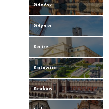
Gdańsk
Gdynia
Kalisz
Katowice
Kraków