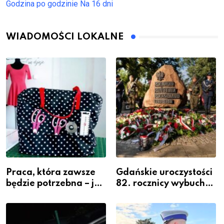
Godzina po godzinie
Na 16 dni
WIADOMOŚCI LOKALNE
Praca, która zawsze
Gdańskie uroczystości
będzie potrzebna – jak
82. rocznicy wybuchu
krawiectwo staje się
Powstania
zawodem przyszłości i
Warszawskiego
gdzie się go nauczyć?