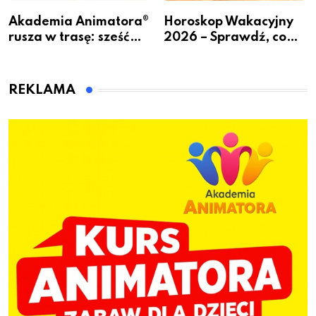
Akademia Animatora®
Horoskop Wakacyjny
rusza w trasę: sześć
2026 – Sprawdź, co
miast, jeden cel – nowe
czeka Cię tego lata!
kwalifikacje jeszcze
przed jesienią
REKLAMA