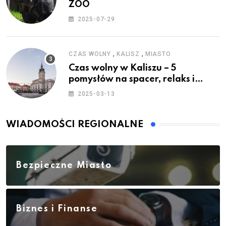
ZOO
2025-07-29
,
,
CZAS WOLNY
KALISZ
MIASTO
Czas wolny w Kaliszu – 5
pomysłów na spacer, relaks i
rodzinne atrakcje
2025-03-13
WIADOMOŚCI REGIONALNE
Bezpieczne Miasto
Biznes i Finanse