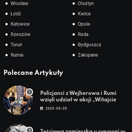
●
●
Wrocław
Olsztyn
●
●
Łódź
Kielce
●
●
Katowice
Opole
●
●
Rzeszów
Reda
●
●
Toruń
Bydgoszcz
●
●
Rumia
Zakopane
Polecane Artykuły
Policjanci z Wejherowa i Rumi
wzięli udział w akcji „Witajcie
Wakacje”
2025-06-30
Teściowa zamieszka u synowej w