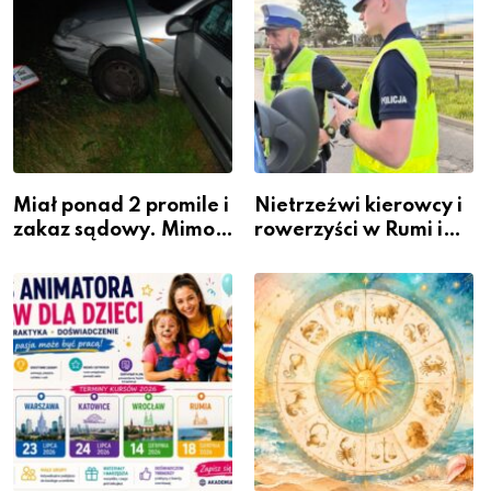
Miał ponad 2 promile i
Nietrzeźwi kierowcy i
zakaz sądowy. Mimo
rowerzyści w Rumi i
to wsiadł za
gminie Łęczyce
kierownicę w
Bolszewie i uderzył w
ogrodzenie