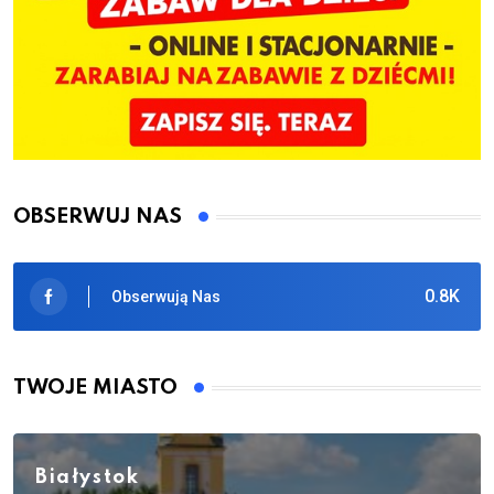
OBSERWUJ NAS
0.8K
Obserwują Nas
TWOJE MIASTO
Białystok