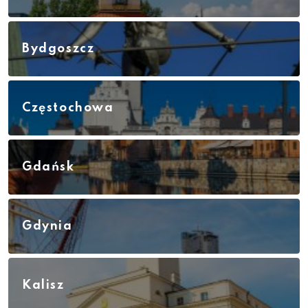
Bydgoszcz
Częstochowa
Gdańsk
Gdynia
Kalisz