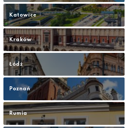
Katowice
Kraków
Łódź
Poznań
Rumia