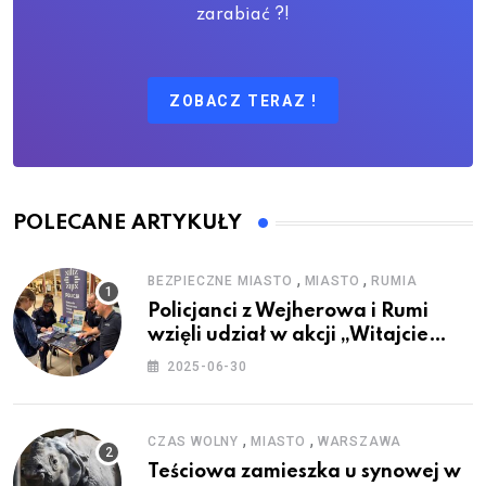
zarabiać ?!
ZOBACZ TERAZ !
POLECANE ARTYKUŁY
,
,
BEZPIECZNE MIASTO
MIASTO
RUMIA
Policjanci z Wejherowa i Rumi
wzięli udział w akcji „Witajcie
Wakacje”
2025-06-30
,
,
CZAS WOLNY
MIASTO
WARSZAWA
Teściowa zamieszka u synowej w