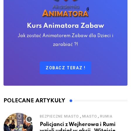
Kurs Animatora Zabaw
Jak zostać Animatorem Zabaw dla Dzieci i
zarabiać ?!
ZOBACZ TERAZ !
POLECANE ARTYKUŁY
,
,
BEZPIECZNE MIASTO
MIASTO
RUMIA
Policjanci z Wejherowa i Rumi
wzięli udział w akcji „Witajcie