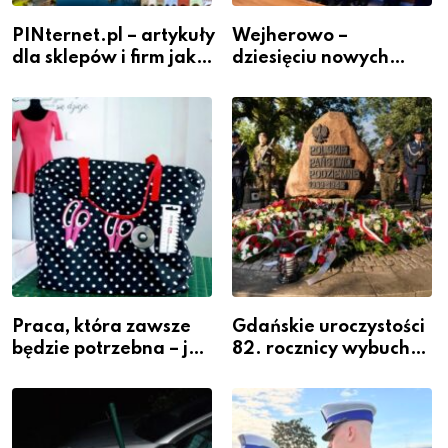
PINternet.pl – artykuły
Wejherowo –
dla sklepów i firm jako
dziesięciu nowych
inwestycja w
policjantów w
widoczność
szeregach Komendy
Powiatowej
Praca, która zawsze
Gdańskie uroczystości
będzie potrzebna – jak
82. rocznicy wybuchu
krawiectwo staje się
Powstania
zawodem przyszłości i
Warszawskiego
gdzie się go nauczyć?