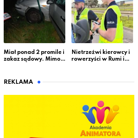
Miał ponad 2 promile i
Nietrzeźwi kierowcy i
zakaz sądowy. Mimo
rowerzyści w Rumi i
to wsiadł za
gminie Łęczyce
kierownicę w
Bolszewie i uderzył w
REKLAMA
ogrodzenie