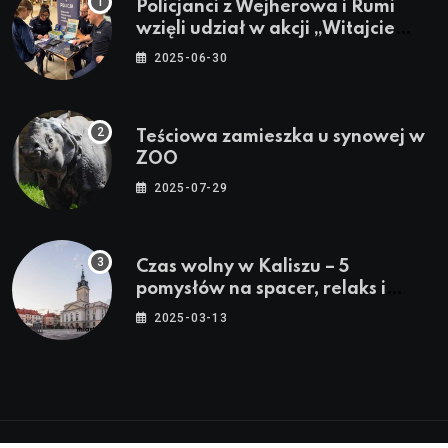
Policjanci z Wejherowa i Rumi
wzięli udział w akcji „Witajcie
Wakacje”
2025-06-30
Teściowa zamieszka u synowej w
ZOO
2025-07-29
Czas wolny w Kaliszu – 5
pomysłów na spacer, relaks i
rodzinne atrakcje
2025-03-13