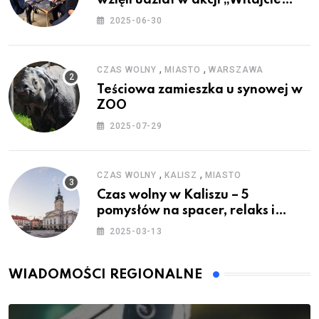
Wakacje”
2025-06-30
,
,
CZAS WOLNY
MIASTO
WARSZAWA
Teściowa zamieszka u synowej w
ZOO
2025-07-29
,
,
CZAS WOLNY
KALISZ
MIASTO
Czas wolny w Kaliszu – 5
pomysłów na spacer, relaks i
rodzinne atrakcje
2025-03-13
WIADOMOŚCI REGIONALNE