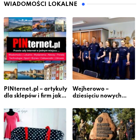
WIADOMOŚCI LOKALNE
PINternet.pl – artykuły
Wejherowo –
dla sklepów i firm jako
dziesięciu nowych
inwestycja w
policjantów w
widoczność
szeregach Komendy
Powiatowej