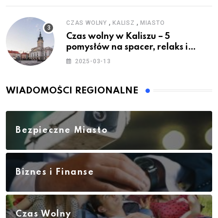
,
,
CZAS WOLNY
KALISZ
MIASTO
Czas wolny w Kaliszu – 5
pomysłów na spacer, relaks i
rodzinne atrakcje
2025-03-13
WIADOMOŚCI REGIONALNE
Bezpieczne Miasto
Biznes i Finanse
Czas Wolny