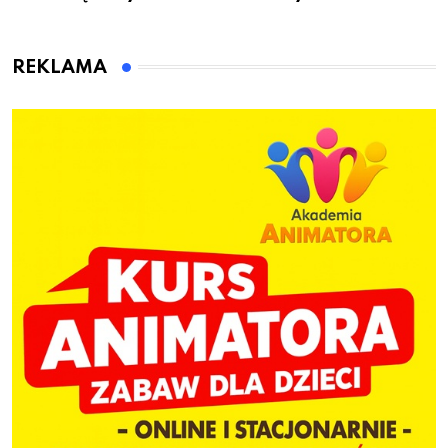
to wsiadł za
gminie Łęczyce
kierownicę w
Bolszewie i uderzył w
REKLAMA
ogrodzenie