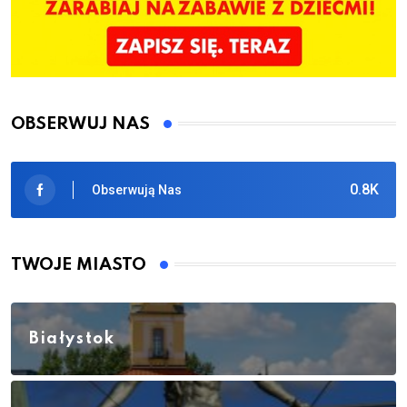
OBSERWUJ NAS
0.8K
Obserwują Nas
TWOJE MIASTO
Białystok