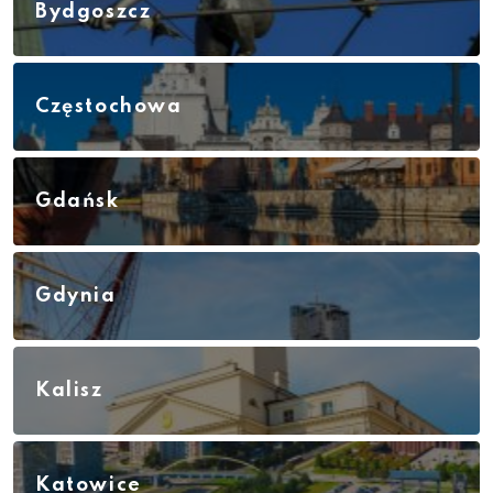
Bydgoszcz
Częstochowa
Gdańsk
Gdynia
Kalisz
Katowice