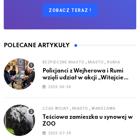
ZOBACZ TERAZ !
POLECANE ARTYKUŁY
,
,
BEZPIECZNE MIASTO
MIASTO
RUMIA
Policjanci z Wejherowa i Rumi
wzięli udział w akcji „Witajcie
Wakacje”
2025-06-30
,
,
CZAS WOLNY
MIASTO
WARSZAWA
Teściowa zamieszka u synowej w
ZOO
2025-07-29