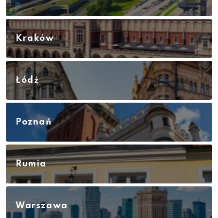
Kraków
Łódź
Poznań
Rumia
Warszawa