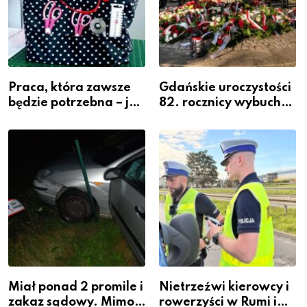
Praca, która zawsze
Gdańskie uroczystości
będzie potrzebna – jak
82. rocznicy wybuchu
krawiectwo staje się
Powstania
zawodem przyszłości i
Warszawskiego
gdzie się go nauczyć?
Miał ponad 2 promile i
Nietrzeźwi kierowcy i
zakaz sądowy. Mimo
rowerzyści w Rumi i