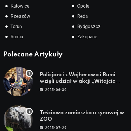
●
●
Katowice
Opole
●
●
Rzeszów
Reda
●
●
Toruń
Bydgoszcz
●
●
Rumia
Zakopane
Polecane Artykuły
Policjanci z Wejherowa i Rumi
wzięli udział w akcji „Witajcie
Wakacje”
2025-06-30
Teściowa zamieszka u synowej w
ZOO
2025-07-29