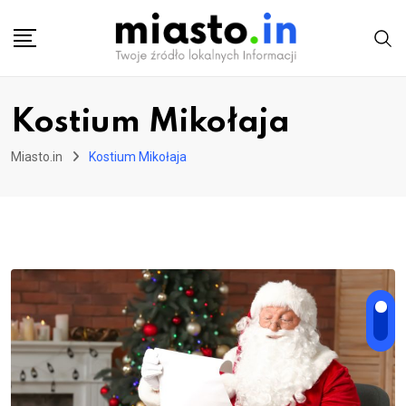
Skip
to
content
Kostium Mikołaja
Miasto.in
Kostium Mikołaja