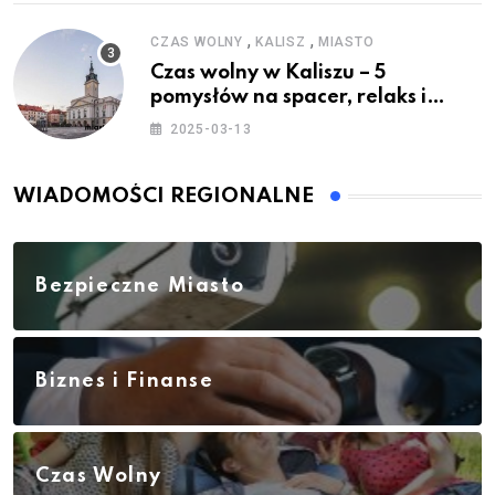
,
,
CZAS WOLNY
KALISZ
MIASTO
Czas wolny w Kaliszu – 5
pomysłów na spacer, relaks i
rodzinne atrakcje
2025-03-13
WIADOMOŚCI REGIONALNE
Bezpieczne Miasto
Biznes i Finanse
Czas Wolny