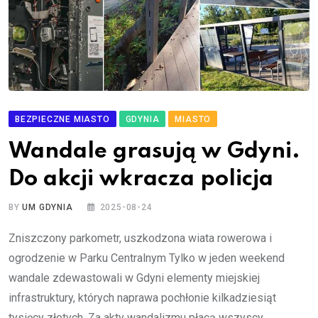
BEZPIECZNE MIASTO
GDYNIA
MIASTO
Wandale grasują w Gdyni.
Do akcji wkracza policja
BY
UM GDYNIA
2025-08-24
Zniszczony parkometr, uszkodzona wiata rowerowa i
ogrodzenie w Parku Centralnym Tylko w jeden weekend
wandale zdewastowali w Gdyni elementy miejskiej
infrastruktury, których naprawa pochłonie kilkadziesiąt
tysięcy złotych. Za akty wandalizmu płacą wszyscy