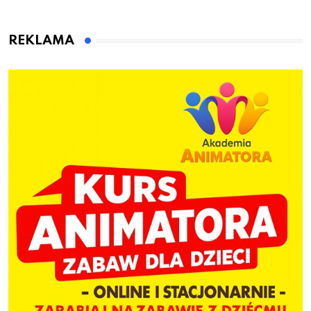
to wsiadł za
gminie Łęczyce
kierownicę w
Bolszewie i uderzył w
REKLAMA
ogrodzenie