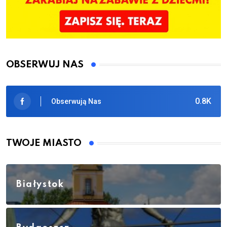
OBSERWUJ NAS
0.8K
Obserwują Nas
TWOJE MIASTO
Białystok