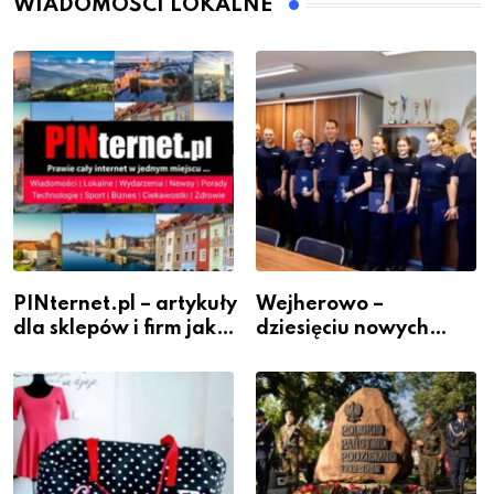
WIADOMOŚCI LOKALNE
PINternet.pl – artykuły
Wejherowo –
dla sklepów i firm jako
dziesięciu nowych
inwestycja w
policjantów w
widoczność
szeregach Komendy
Powiatowej