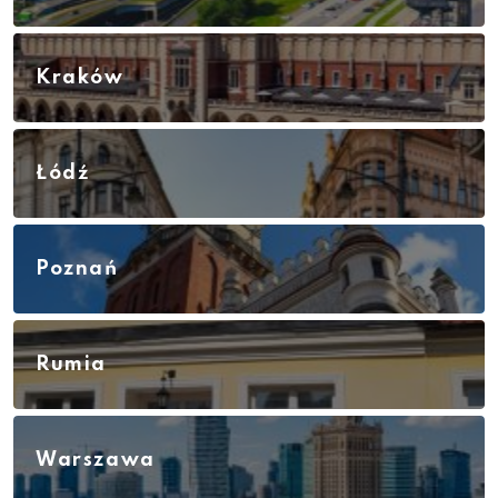
Kraków
Łódź
Poznań
Rumia
Warszawa