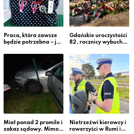
Praca, która zawsze
Gdańskie uroczystości
będzie potrzebna – jak
82. rocznicy wybuchu
krawiectwo staje się
Powstania
zawodem przyszłości i
Warszawskiego
gdzie się go nauczyć?
Miał ponad 2 promile i
Nietrzeźwi kierowcy i
zakaz sądowy. Mimo
rowerzyści w Rumi i