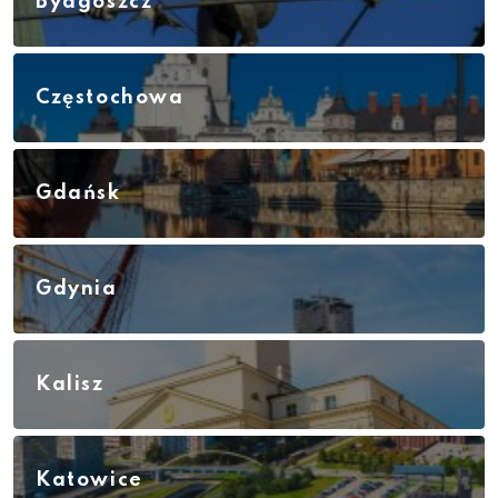
Bydgoszcz
Częstochowa
Gdańsk
Gdynia
Kalisz
Katowice