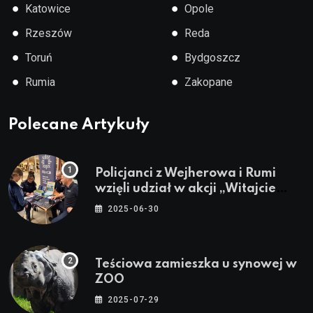
●
●
Katowice
Opole
●
●
Rzeszów
Reda
●
●
Toruń
Bydgoszcz
●
●
Rumia
Zakopane
Polecane Artykuły
Policjanci z Wejherowa i Rumi
wzięli udział w akcji „Witajcie
Wakacje”
2025-06-30
Teściowa zamieszka u synowej w
ZOO
2025-07-29