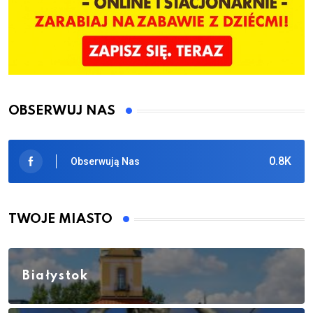
OBSERWUJ NAS
0.8K
Obserwują Nas
TWOJE MIASTO
Białystok