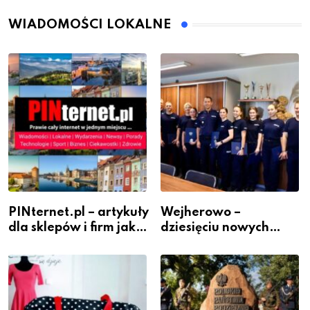
WIADOMOŚCI LOKALNE
PINternet.pl – artykuły
Wejherowo –
dla sklepów i firm jako
dziesięciu nowych
inwestycja w
policjantów w
widoczność
szeregach Komendy
Powiatowej