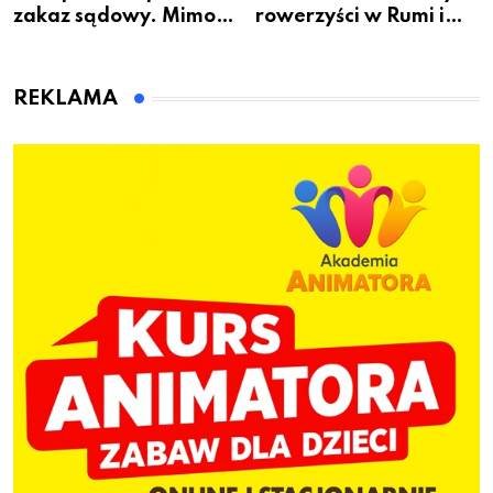
zakaz sądowy. Mimo
rowerzyści w Rumi i
to wsiadł za
gminie Łęczyce
kierownicę w
Bolszewie i uderzył w
REKLAMA
ogrodzenie