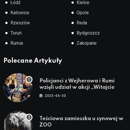
●
●
Łódź
Kielce
●
●
Katowice
Opole
●
●
Rzeszów
Reda
●
●
Toruń
Bydgoszcz
●
●
Rumia
Zakopane
Polecane Artykuły
Policjanci z Wejherowa i Rumi
wzięli udział w akcji „Witajcie
Wakacje”
2025-06-30
Teściowa zamieszka u synowej w
ZOO