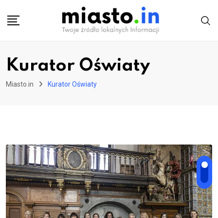
Skip
to
content
Kurator Oświaty
Miasto.in
Kurator Oświaty