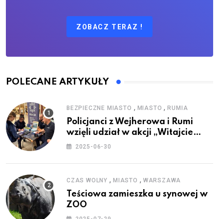
ZOBACZ TERAZ !
POLECANE ARTYKUŁY
,
,
BEZPIECZNE MIASTO
MIASTO
RUMIA
Policjanci z Wejherowa i Rumi
wzięli udział w akcji „Witajcie
Wakacje”
2025-06-30
,
,
CZAS WOLNY
MIASTO
WARSZAWA
Teściowa zamieszka u synowej w
ZOO