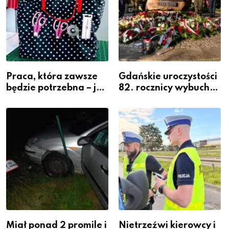
Praca, która zawsze
Gdańskie uroczystości
będzie potrzebna – jak
82. rocznicy wybuchu
krawiectwo staje się
Powstania
zawodem przyszłości i
Warszawskiego
gdzie się go nauczyć?
Miał ponad 2 promile i
Nietrzeźwi kierowcy i