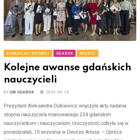
EDUKACJA I ROZWÓJ
GDAŃSK
MIASTO
Kolejne awanse gdańskich
nauczycieli
BY
UM GDAŃSK
2025-09-16
Prezydent Aleksandra Dulkiewicz wręczyła akty nadania
stopnia nauczyciela mianowanego 234 gdańskim
nauczycielkom i nauczycielom. Uroczystość odbyła się w
poniedziałek, 15 września w Dworze Artusa. – Oprócz