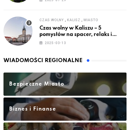
2025-07-29
,
,
CZAS WOLNY
KALISZ
MIASTO
Czas wolny w Kaliszu – 5
pomysłów na spacer, relaks i
rodzinne atrakcje
2025-03-13
WIADOMOŚCI REGIONALNE
Bezpieczne Miasto
Biznes i Finanse