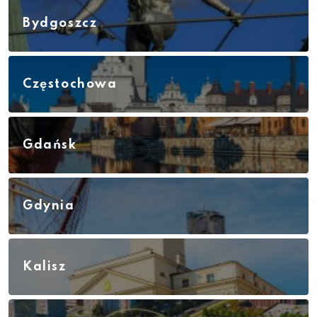
Bydgoszcz
Częstochowa
Gdańsk
Gdynia
Kalisz