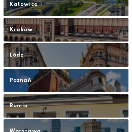
Katowice
Kraków
Łódź
Poznań
Rumia
Warszawa