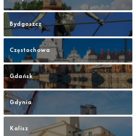
Bydgoszcz
Częstochowa
Gdańsk
Gdynia
Kalisz