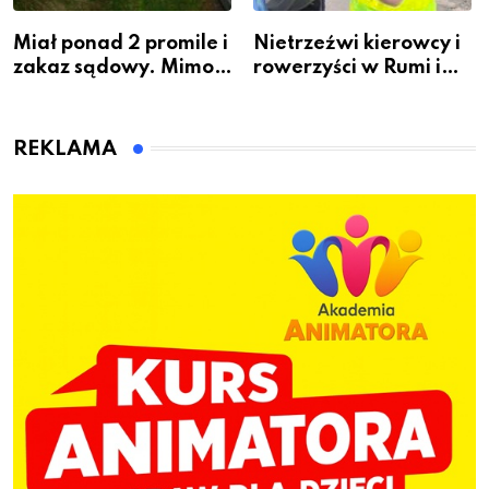
Miał ponad 2 promile i
Nietrzeźwi kierowcy i
zakaz sądowy. Mimo
rowerzyści w Rumi i
to wsiadł za
gminie Łęczyce
kierownicę w
Bolszewie i uderzył w
REKLAMA
ogrodzenie