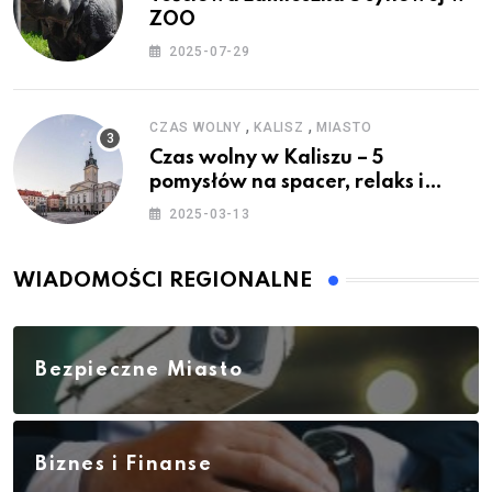
ZOO
2025-07-29
,
,
CZAS WOLNY
KALISZ
MIASTO
Czas wolny w Kaliszu – 5
pomysłów na spacer, relaks i
rodzinne atrakcje
2025-03-13
WIADOMOŚCI REGIONALNE
Bezpieczne Miasto
Biznes i Finanse