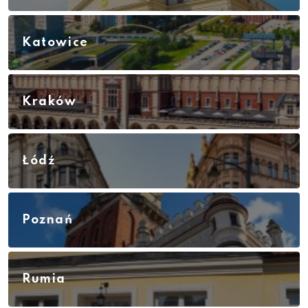
Katowice
Kraków
Łódź
Poznań
Rumia