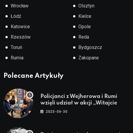
●
●
Wrocław
Olsztyn
●
●
Łódź
Kielce
●
●
Katowice
Opole
●
●
Rzeszów
Reda
●
●
Toruń
Bydgoszcz
●
●
Rumia
Zakopane
Polecane Artykuły
Policjanci z Wejherowa i Rumi
wzięli udział w akcji „Witajcie
Wakacje”
2025-06-30