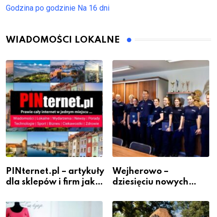
Godzina po godzinie
Na 16 dni
WIADOMOŚCI LOKALNE
PINternet.pl – artykuły
Wejherowo –
dla sklepów i firm jako
dziesięciu nowych
inwestycja w
policjantów w
widoczność
szeregach Komendy
Powiatowej