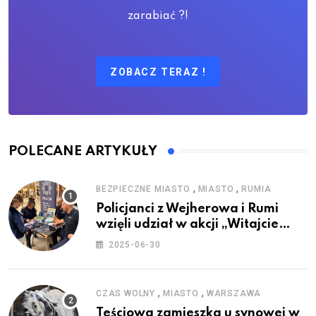
zarabiać ?!
ZOBACZ TERAZ !
POLECANE ARTYKUŁY
,
,
BEZPIECZNE MIASTO
MIASTO
RUMIA
Policjanci z Wejherowa i Rumi
wzięli udział w akcji „Witajcie
Wakacje”
2025-06-30
,
,
CZAS WOLNY
MIASTO
WARSZAWA
Teściowa zamieszka u synowej w