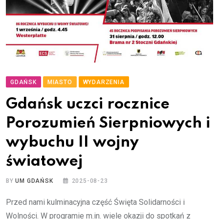
GDAŃSK
MIASTO
WYDARZENIA
Gdańsk uczci rocznice
Porozumień Sierpniowych i
wybuchu II wojny
światowej
BY
UM GDAŃSK
2025-08-23
Przed nami kulminacyjna część Święta Solidarności i
Wolności. W programie m.in. wiele okazji do spotkań z