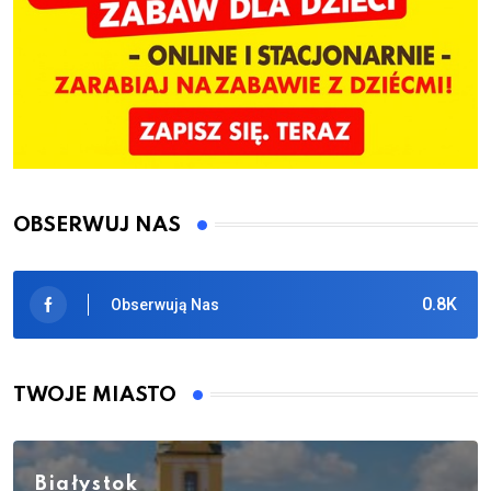
OBSERWUJ NAS
0.8K
Obserwują Nas
TWOJE MIASTO
Białystok