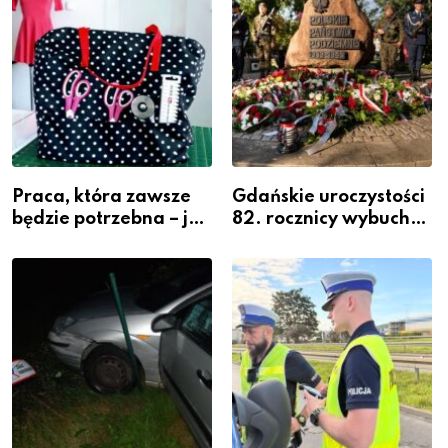
Praca, która zawsze
Gdańskie uroczystości
będzie potrzebna – jak
82. rocznicy wybuchu
krawiectwo staje się
Powstania
zawodem przyszłości i
Warszawskiego
gdzie się go nauczyć?