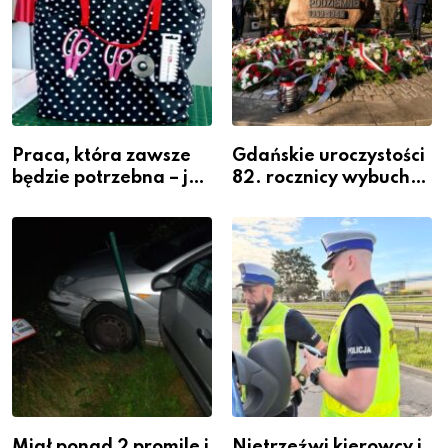
Praca, która zawsze
Gdańskie uroczystości
będzie potrzebna – jak
82. rocznicy wybuchu
krawiectwo staje się
Powstania
zawodem przyszłości i
Warszawskiego
gdzie się go nauczyć?
Miał ponad 2 promile i
Nietrzeźwi kierowcy i