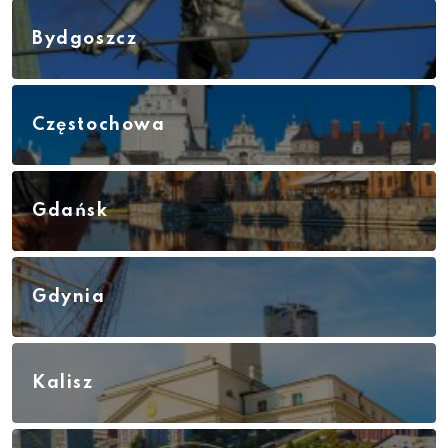
Bydgoszcz
Częstochowa
Gdańsk
Gdynia
Kalisz