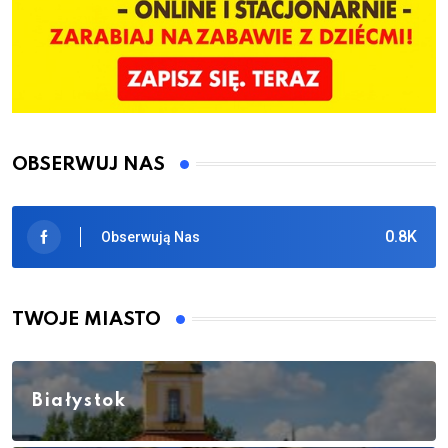
OBSERWUJ NAS
0.8K
Obserwują Nas
TWOJE MIASTO
Białystok