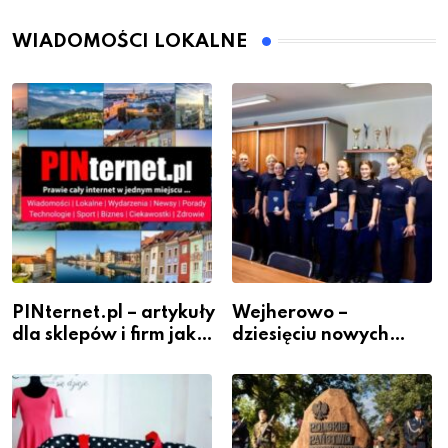
WIADOMOŚCI LOKALNE
PINternet.pl – artykuły
Wejherowo –
dla sklepów i firm jako
dziesięciu nowych
inwestycja w
policjantów w
widoczność
szeregach Komendy
Powiatowej