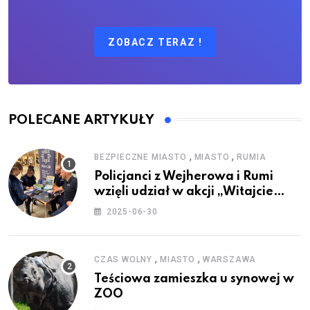
ZOBACZ TERAZ !
POLECANE ARTYKUŁY
,
,
BEZPIECZNE MIASTO
MIASTO
RUMIA
Policjanci z Wejherowa i Rumi
wzięli udział w akcji „Witajcie
Wakacje”
2025-06-30
,
,
CZAS WOLNY
MIASTO
WARSZAWA
Teściowa zamieszka u synowej w
ZOO