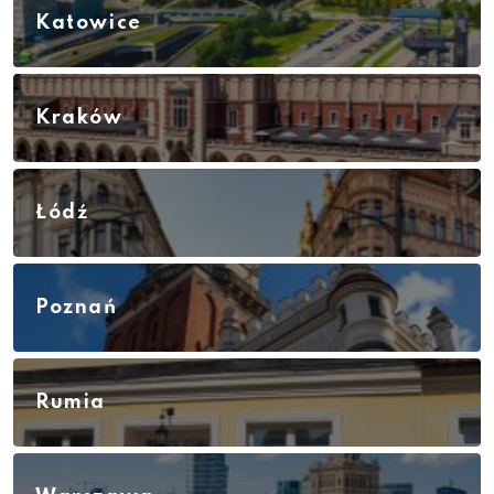
Katowice
Kraków
Łódź
Poznań
Rumia