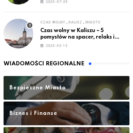
2025-07-29
,
,
CZAS WOLNY
KALISZ
MIASTO
Czas wolny w Kaliszu – 5
pomysłów na spacer, relaks i
rodzinne atrakcje
2025-03-13
WIADOMOŚCI REGIONALNE
Bezpieczne Miasto
Biznes i Finanse