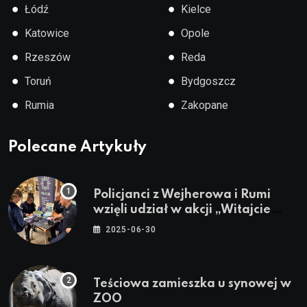
●
●
Łódź
Kielce
●
●
Katowice
Opole
●
●
Rzeszów
Reda
●
●
Toruń
Bydgoszcz
●
●
Rumia
Zakopane
Polecane Artykuły
Policjanci z Wejherowa i Rumi
wzięli udział w akcji „Witajcie
Wakacje”
2025-06-30
Teściowa zamieszka u synowej w
ZOO