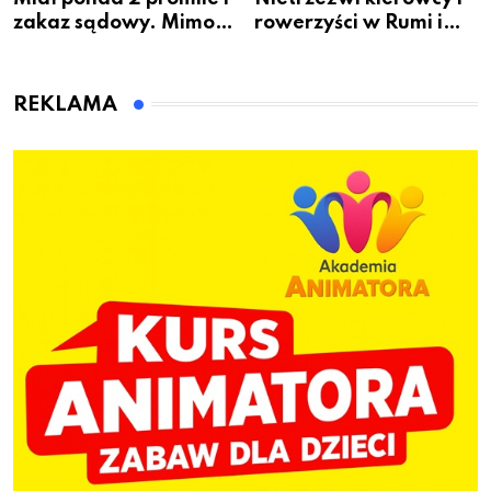
zakaz sądowy. Mimo
rowerzyści w Rumi i
to wsiadł za
gminie Łęczyce
kierownicę w
Bolszewie i uderzył w
REKLAMA
ogrodzenie