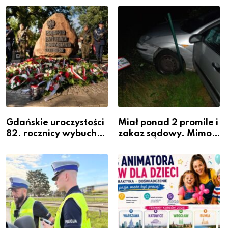
szeregach Komendy
zawodem przyszłości i
Powiatowej
gdzie się go nauczyć?
Gdańskie uroczystości
Miał ponad 2 promile i
82. rocznicy wybuchu
zakaz sądowy. Mimo
Powstania
to wsiadł za
Warszawskiego
kierownicę w
Bolszewie i uderzył w
ogrodzenie