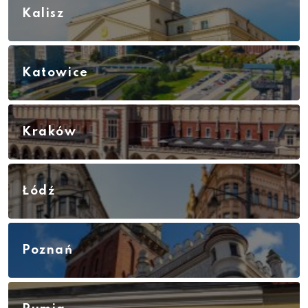
Kalisz
Katowice
Kraków
Łódź
Poznań