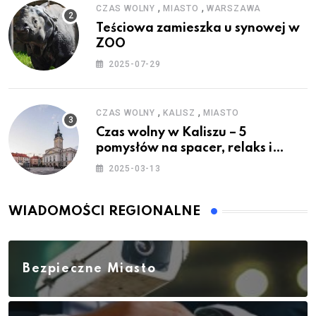
,
,
CZAS WOLNY
MIASTO
WARSZAWA
Teściowa zamieszka u synowej w
ZOO
2025-07-29
,
,
CZAS WOLNY
KALISZ
MIASTO
Czas wolny w Kaliszu – 5
pomysłów na spacer, relaks i
rodzinne atrakcje
2025-03-13
WIADOMOŚCI REGIONALNE
Bezpieczne Miasto