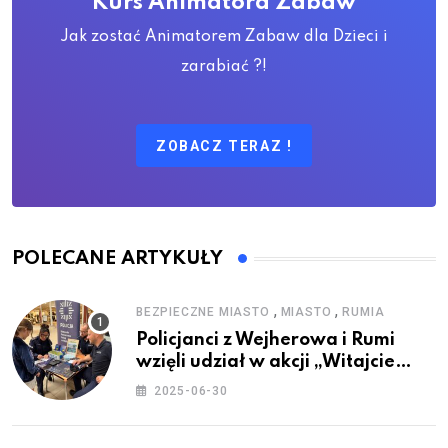
Kurs Animatora Zabaw
Jak zostać Animatorem Zabaw dla Dzieci i
zarabiać ?!
ZOBACZ TERAZ !
POLECANE ARTYKUŁY
,
,
BEZPIECZNE MIASTO
MIASTO
RUMIA
Policjanci z Wejherowa i Rumi
wzięli udział w akcji „Witajcie
Wakacje”
2025-06-30