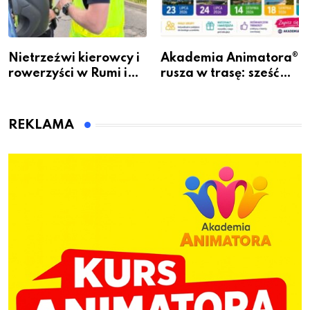
Nietrzeźwi kierowcy i
Akademia Animatora®
rowerzyści w Rumi i
rusza w trasę: sześć
gminie Łęczyce
miast, jeden cel – nowe
kwalifikacje jeszcze
przed jesienią
REKLAMA