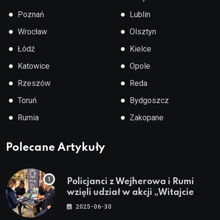
●
●
Poznań
Lublin
●
●
Wrocław
Olsztyn
●
●
Łódź
Kielce
●
●
Katowice
Opole
●
●
Rzeszów
Reda
●
●
Toruń
Bydgoszcz
●
●
Rumia
Zakopane
Polecane Artykuły
Policjanci z Wejherowa i Rumi
wzięli udział w akcji „Witajcie
Wakacje”
2025-06-30