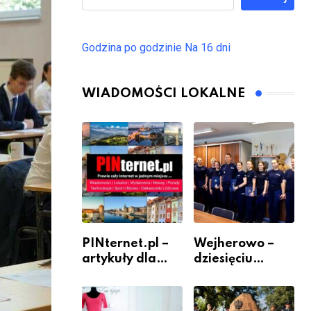
Godzina po godzinie
Na 16 dni
WIADOMOŚCI LOKALNE
PINternet.pl –
Wejherowo –
artykuły dla
dziesięciu
sklepów i firm
nowych
jako inwestycja
policjantów w
w widoczność
szeregach