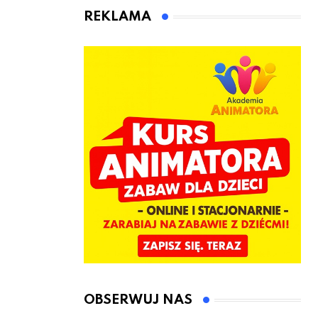
kierownicę w
Łęczyce
REKLAMA
Bolszewie i
uderzył w
ogrodzenie
OBSERWUJ NAS