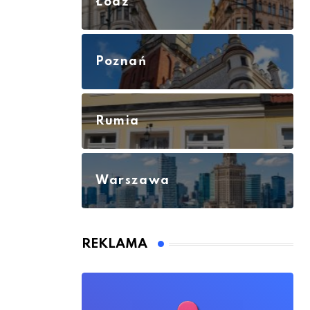
Łódź
Poznań
Rumia
Warszawa
REKLAMA