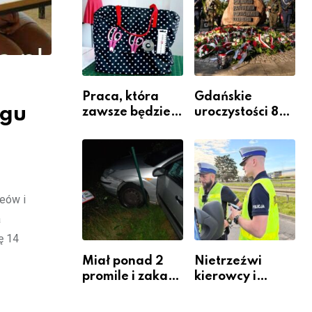
Komendy
Powiatowej
Praca, która
Gdańskie
ngu
zawsze będzie
uroczystości 82.
potrzebna – jak
rocznicy
krawiectwo
wybuchu
staje się
Powstania
zawodem
Warszawskiego
przyszłości i
ceów i
gdzie się go
a
nauczyć?
ę 14
Miał ponad 2
Nietrzeźwi
promile i zakaz
kierowcy i
sądowy. Mimo
rowerzyści w
to wsiadł za
Rumi i gminie