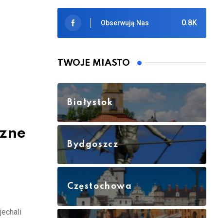
0.8K
Obserwują Nas
TWOJE MIASTO
Białystok
czne
Bydgoszcz
Częstochowa
echali