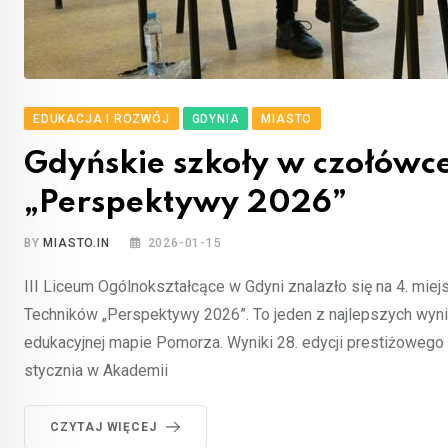
EDUKACJA I ROZWÓJ
GDYNIA
MIASTO
Gdyńskie szkoły w czołówc
„Perspektywy 2026”
BY
MIASTO.IN
2026-01-15
III Liceum Ogólnokształcące w Gdyni znalazło się na 4. mie
Techników „Perspektywy 2026”. To jeden z najlepszych wynik
edukacyjnej mapie Pomorza. Wyniki 28. edycji prestiżowego 
stycznia w Akademii
CZYTAJ WIĘCEJ