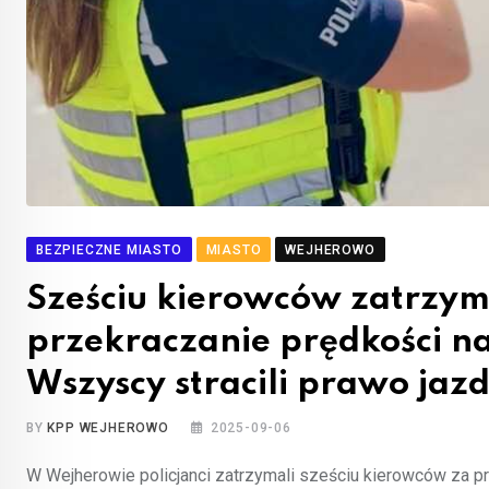
BEZPIECZNE MIASTO
MIASTO
WEJHEROWO
Sześciu kierowców zatrzy
przekraczanie prędkości 
Wszyscy stracili prawo jazd
BY
KPP WEJHEROWO
2025-09-06
W Wejherowie policjanci zatrzymali sześciu kierowców za p