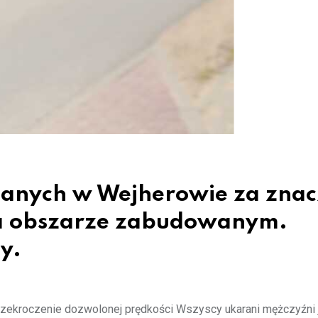
manych w Wejherowie za zna
na obszarze zabudowanym.
y.
rzekroczenie dozwolonej prędkości Wszyscy ukarani mężczyźni j