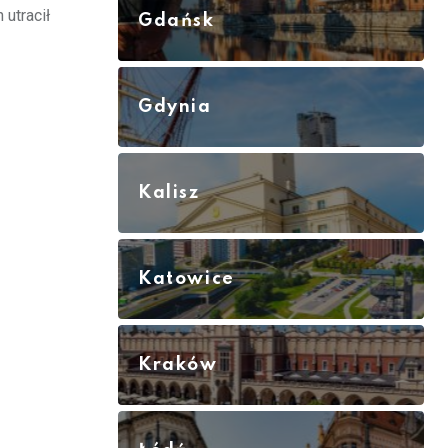
utracił
Gdańsk
Gdynia
Kalisz
Katowice
Kraków