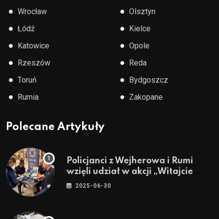
●
●
Wrocław
Olsztyn
●
●
Łódź
Kielce
●
●
Katowice
Opole
●
●
Rzeszów
Reda
●
●
Toruń
Bydgoszcz
●
●
Rumia
Zakopane
Polecane Artykuły
Policjanci z Wejherowa i Rumi
wzięli udział w akcji „Witajcie
Wakacje”
2025-06-30