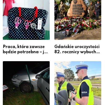
Praca, która zawsze
Gdańskie uroczystości
będzie potrzebna – jak
82. rocznicy wybuchu
krawiectwo staje się
Powstania
zawodem przyszłości i
Warszawskiego
gdzie się go nauczyć?