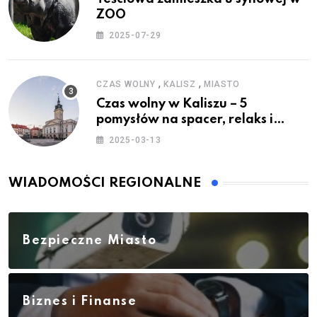
ZOO
2025-07-29
,
,
CZAS WOLNY
KALISZ
MIASTO
Czas wolny w Kaliszu – 5
pomysłów na spacer, relaks i
rodzinne atrakcje
2025-03-13
WIADOMOŚCI REGIONALNE
Bezpieczne Miasto
Biznes i Finanse