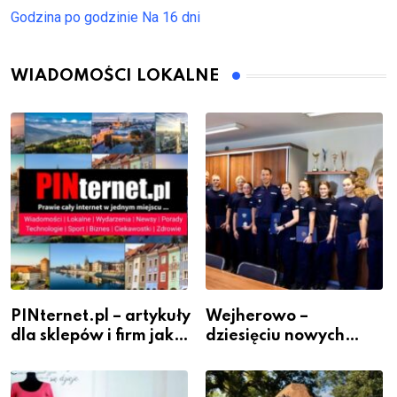
Godzina po godzinie
Na 16 dni
WIADOMOŚCI LOKALNE
PINternet.pl – artykuły
Wejherowo –
dla sklepów i firm jako
dziesięciu nowych
inwestycja w
policjantów w
widoczność
szeregach Komendy
Powiatowej