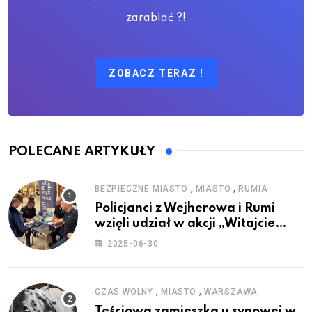
zarabiać ?!
ZOBACZ TERAZ !
POLECANE ARTYKUŁY
,
,
BEZPIECZNE MIASTO
MIASTO
RUMIA
Policjanci z Wejherowa i Rumi
wzięli udział w akcji „Witajcie
Wakacje”
2025-06-30
,
,
CZAS WOLNY
MIASTO
WARSZAWA
Teściowa zamieszka u synowej w