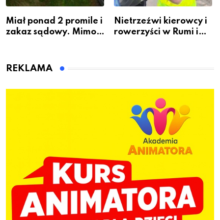
Miał ponad 2 promile i
Nietrzeźwi kierowcy i
zakaz sądowy. Mimo
rowerzyści w Rumi i
to wsiadł za
gminie Łęczyce
kierownicę w
Bolszewie i uderzył w
REKLAMA
ogrodzenie