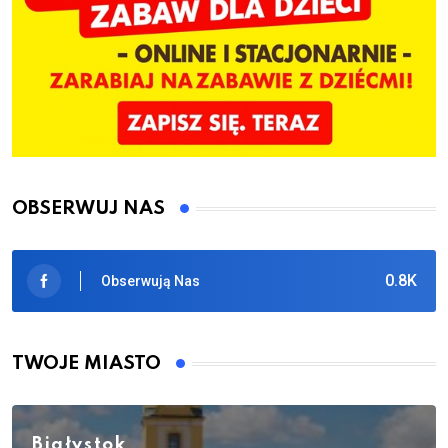
OBSERWUJ NAS
0.8K
Obserwują Nas
TWOJE MIASTO
Białystok