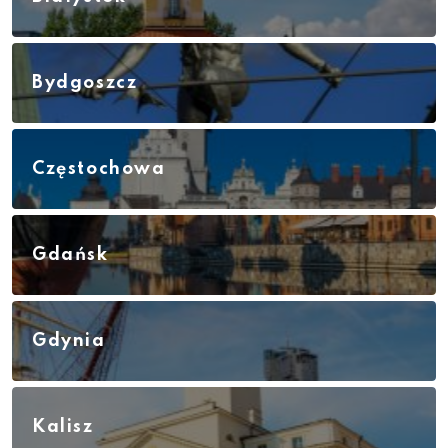
Bydgoszcz
Częstochowa
Gdańsk
Gdynia
Kalisz