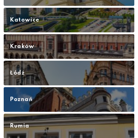
Katowice
Kraków
Łódź
Poznań
Rumia