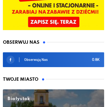
OBSERWUJ NAS
0.8K
Obserwują Nas
TWOJE MIASTO
Białystok