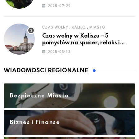
2025-07-29
,
,
CZAS WOLNY
KALISZ
MIASTO
Czas wolny w Kaliszu – 5
pomysłów na spacer, relaks i
rodzinne atrakcje
2025-03-13
WIADOMOŚCI REGIONALNE
Bezpieczne Miasto
Biznes i Finanse