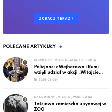
ZOBACZ TERAZ !
POLECANE ARTYKUŁY
,
,
BEZPIECZNE MIASTO
MIASTO
RUMIA
Policjanci z Wejherowa i Rumi
wzięli udział w akcji „Witajcie
Wakacje”
2025-06-30
,
,
CZAS WOLNY
MIASTO
WARSZAWA
Teściowa zamieszka u synowej w
ZOO