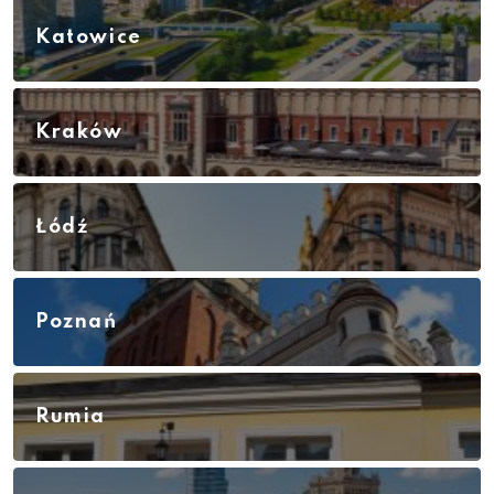
Katowice
Kraków
Łódź
Poznań
Rumia