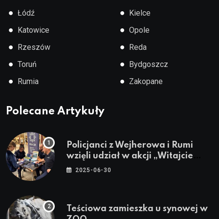
●
●
Łódź
Kielce
●
●
Katowice
Opole
●
●
Rzeszów
Reda
●
●
Toruń
Bydgoszcz
●
●
Rumia
Zakopane
Polecane Artykuły
Policjanci z Wejherowa i Rumi
wzięli udział w akcji „Witajcie
Wakacje”
2025-06-30
Teściowa zamieszka u synowej w