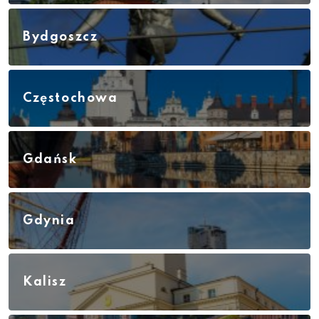
Bydgoszcz
Częstochowa
Gdańsk
Gdynia
Kalisz