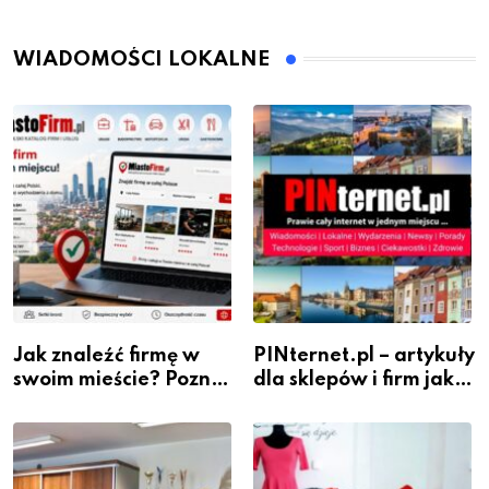
WIADOMOŚCI LOKALNE
Jak znaleźć firmę w
PINternet.pl – artykuły
swoim mieście? Poznaj
dla sklepów i firm jako
katalog MiastoFirm.pl
inwestycja w
widoczność