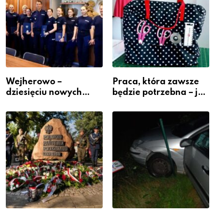
Wejherowo –
Praca, która zawsze
dziesięciu nowych
będzie potrzebna – jak
policjantów w
krawiectwo staje się
szeregach Komendy
zawodem przyszłości i
Powiatowej
gdzie się go nauczyć?