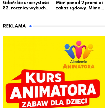
Gdańskie uroczystości
Miał ponad 2 promile i
82. rocznicy wybuchu
zakaz sądowy. Mimo
Powstania
to wsiadł za
Warszawskiego
kierownicę w
Bolszewie i uderzył w
REKLAMA
ogrodzenie