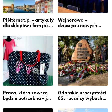
PINternet.pl – artykuły
Wejherowo –
dla sklepów i firm jako
dziesięciu nowych
inwestycja w
policjantów w
widoczność
szeregach Komendy
Powiatowej
Praca, która zawsze
Gdańskie uroczystości
będzie potrzebna – jak
82. rocznicy wybuchu
krawiectwo staje się
Powstania
zawodem przyszłości i
Warszawskiego