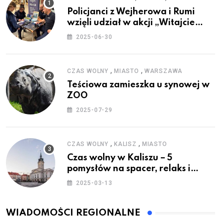
Policjanci z Wejherowa i Rumi
wzięli udział w akcji „Witajcie
Wakacje”
2025-06-30
,
,
CZAS WOLNY
MIASTO
WARSZAWA
Teściowa zamieszka u synowej w
ZOO
2025-07-29
,
,
CZAS WOLNY
KALISZ
MIASTO
Czas wolny w Kaliszu – 5
pomysłów na spacer, relaks i
rodzinne atrakcje
2025-03-13
WIADOMOŚCI REGIONALNE