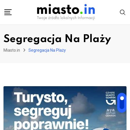
Skip
to
content
Segregacja Na Plaży
Miasto.in
Segregacja Na Plaży