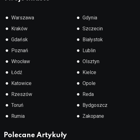
●
●
Warszawa
Gdynia
●
●
Kraków
Szczecin
●
●
Gdańsk
Białystok
●
●
Poznań
Lublin
●
●
Wrocław
Olsztyn
●
●
Łódź
Kielce
●
●
Katowice
Opole
●
●
Rzeszów
Reda
●
●
Toruń
Bydgoszcz
●
●
Rumia
Zakopane
Polecane Artykuły