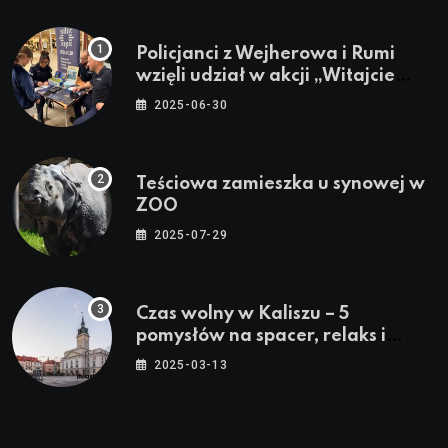
Policjanci z Wejherowa i Rumi
wzięli udział w akcji „Witajcie
Wakacje”
2025-06-30
Teściowa zamieszka u synowej w
ZOO
2025-07-29
Czas wolny w Kaliszu – 5
pomysłów na spacer, relaks i
rodzinne atrakcje
2025-03-13