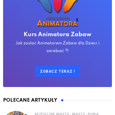
Kurs Animatora Zabaw
Jak zostać Animatorem Zabaw dla Dzieci i
zarabiać ?!
ZOBACZ TERAZ !
POLECANE ARTYKUŁY
,
,
BEZPIECZNE MIASTO
MIASTO
RUMIA