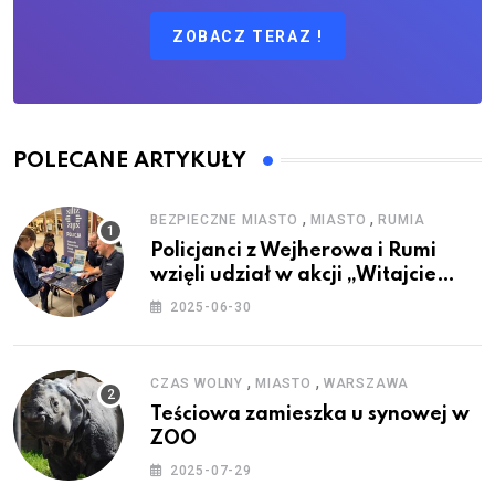
ZOBACZ TERAZ !
POLECANE ARTYKUŁY
,
,
BEZPIECZNE MIASTO
MIASTO
RUMIA
Policjanci z Wejherowa i Rumi
wzięli udział w akcji „Witajcie
Wakacje”
2025-06-30
,
,
CZAS WOLNY
MIASTO
WARSZAWA
Teściowa zamieszka u synowej w
ZOO
2025-07-29