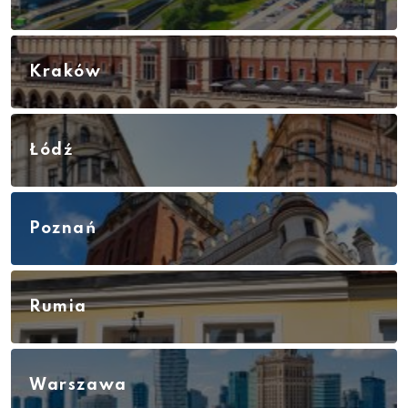
Kraków
Łódź
Poznań
Rumia
Warszawa