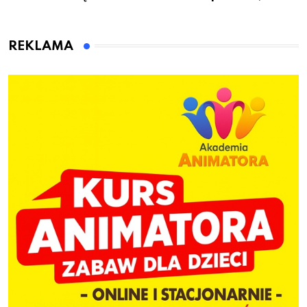
miast, jeden cel – nowe
czeka Cię tego lata!
kwalifikacje jeszcze
przed jesienią
REKLAMA