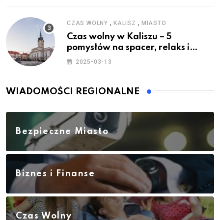
,
,
CZAS WOLNY
KALISZ
MIASTO
Czas wolny w Kaliszu – 5
pomysłów na spacer, relaks i
rodzinne atrakcje
2025-03-13
WIADOMOŚCI REGIONALNE
Bezpieczne Miasto
Biznes i Finanse
Czas Wolny