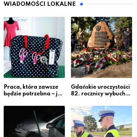
WIADOMOŚCI LOKALNE
Praca, która zawsze
Gdańskie uroczystości
będzie potrzebna – jak
82. rocznicy wybuchu
krawiectwo staje się
Powstania
zawodem przyszłości i
Warszawskiego
gdzie się go nauczyć?