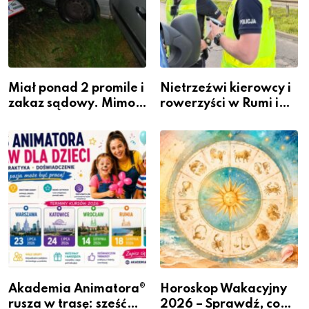
Miał ponad 2 promile i
Nietrzeźwi kierowcy i
zakaz sądowy. Mimo
rowerzyści w Rumi i
to wsiadł za
gminie Łęczyce
kierownicę w
Bolszewie i uderzył w
ogrodzenie
Akademia Animatora®
Horoskop Wakacyjny
rusza w trasę: sześć
2026 – Sprawdź, co