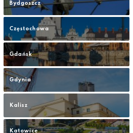
Bydgoszcz
Częstochowa
Gdańsk
Gdynia
Kalisz
Katowice