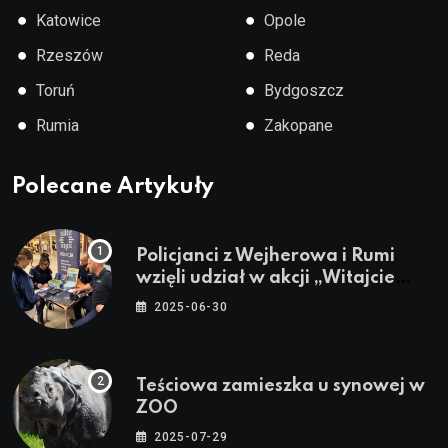
●
●
Katowice
Opole
●
●
Rzeszów
Reda
●
●
Toruń
Bydgoszcz
●
●
Rumia
Zakopane
Polecane Artykuły
Policjanci z Wejherowa i Rumi
wzięli udział w akcji „Witajcie
Wakacje”
2025-06-30
Teściowa zamieszka u synowej w
ZOO
2025-07-29