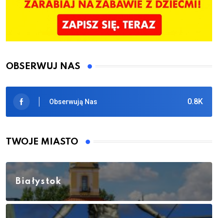
OBSERWUJ NAS
0.8K
Obserwują Nas
TWOJE MIASTO
Białystok