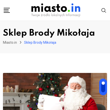
Skip
to
content
Sklep Brody Mikołaja
Miasto.in
Sklep Brody Mikołaja