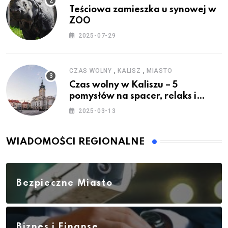
Teściowa zamieszka u synowej w
ZOO
2025-07-29
,
,
CZAS WOLNY
KALISZ
MIASTO
Czas wolny w Kaliszu – 5
pomysłów na spacer, relaks i
rodzinne atrakcje
2025-03-13
WIADOMOŚCI REGIONALNE
Bezpieczne Miasto
Biznes i Finanse