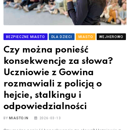
BEZPIECZNE MIASTO
DLA DZIECI
MIASTO
WEJHEROWO
Czy można ponieść
konsekwencje za słowa?
Uczniowie z Gowina
rozmawiali z policją o
hejcie, stalkingu i
odpowiedzialności
BY
MIASTO.IN
2026-03-13