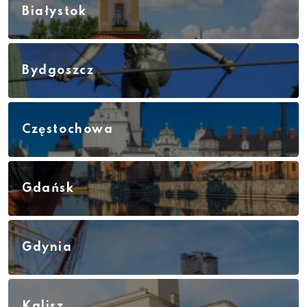
Białystok
Bydgoszcz
Częstochowa
Gdańsk
Gdynia
Kalisz