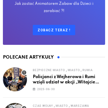
Jak zostać Animatorem Zabaw dla Dzieci i
zarabiać ?!
ZOBACZ TERAZ !
POLECANE ARTYKUŁY
,
,
BEZPIECZNE MIASTO
MIASTO
RUMIA
Policjanci z Wejherowa i Rumi
wzięli udział w akcji „Witajcie
Wakacje”
2025-06-30
,
,
CZAS WOLNY
MIASTO
WARSZAWA