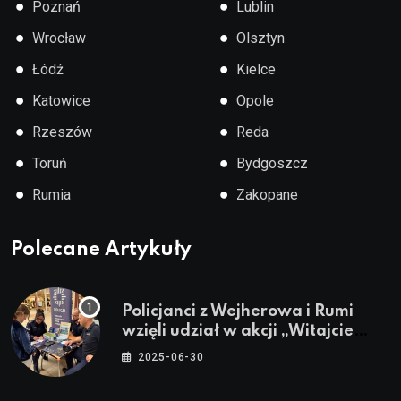
●
●
Poznań
Lublin
●
●
Wrocław
Olsztyn
●
●
Łódź
Kielce
●
●
Katowice
Opole
●
●
Rzeszów
Reda
●
●
Toruń
Bydgoszcz
●
●
Rumia
Zakopane
Polecane Artykuły
Policjanci z Wejherowa i Rumi
wzięli udział w akcji „Witajcie
Wakacje”
2025-06-30