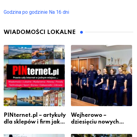
Godzina po godzinie
Na 16 dni
WIADOMOŚCI LOKALNE
PINternet.pl – artykuły
Wejherowo –
dla sklepów i firm jako
dziesięciu nowych
inwestycja w
policjantów w
widoczność
szeregach Komendy