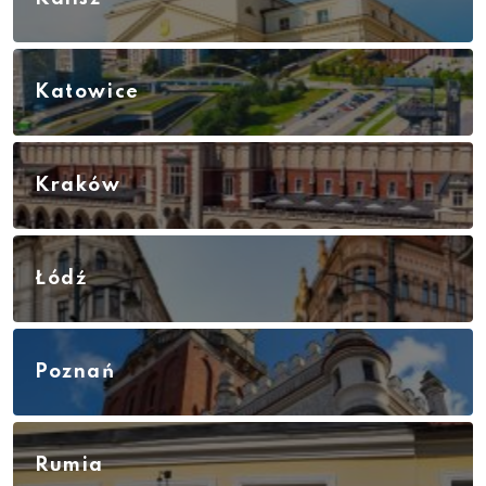
Katowice
Kraków
Łódź
Poznań
Rumia