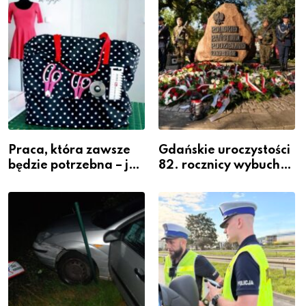
Powiatowej
Praca, która zawsze
Gdańskie uroczystości
będzie potrzebna – jak
82. rocznicy wybuchu
krawiectwo staje się
Powstania
zawodem przyszłości i
Warszawskiego
gdzie się go nauczyć?