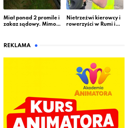
Miał ponad 2 promile i
Nietrzeźwi kierowcy i
zakaz sądowy. Mimo
rowerzyści w Rumi i
to wsiadł za
gminie Łęczyce
kierownicę w
Bolszewie i uderzył w
REKLAMA
ogrodzenie