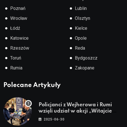
●
●
Poznań
Lublin
●
●
Wrocław
Olsztyn
●
●
Łódź
Kielce
●
●
Katowice
Opole
●
●
Rzeszów
Reda
●
●
Toruń
Bydgoszcz
●
●
Rumia
Zakopane
Polecane Artykuły
Policjanci z Wejherowa i Rumi
wzięli udział w akcji „Witajcie
Wakacje”
2025-06-30