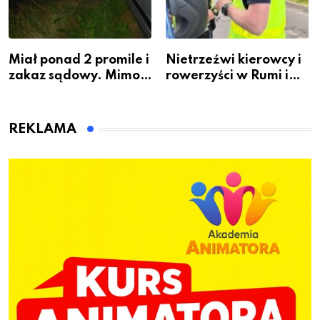
Miał ponad 2 promile i
Nietrzeźwi kierowcy i
zakaz sądowy. Mimo
rowerzyści w Rumi i
to wsiadł za
gminie Łęczyce
kierownicę w
Bolszewie i uderzył w
REKLAMA
ogrodzenie