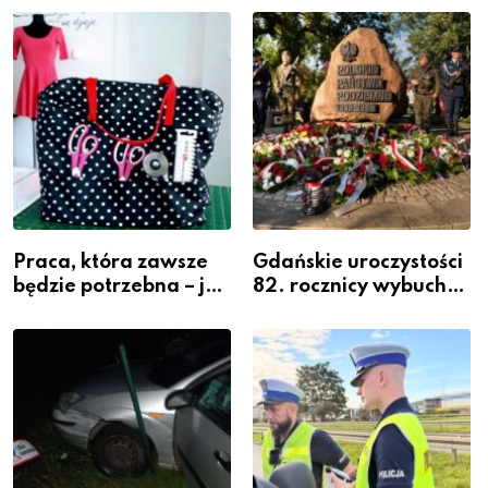
widoczność
szeregach Komendy
Powiatowej
Praca, która zawsze
Gdańskie uroczystości
będzie potrzebna – jak
82. rocznicy wybuchu
krawiectwo staje się
Powstania
zawodem przyszłości i
Warszawskiego
gdzie się go nauczyć?