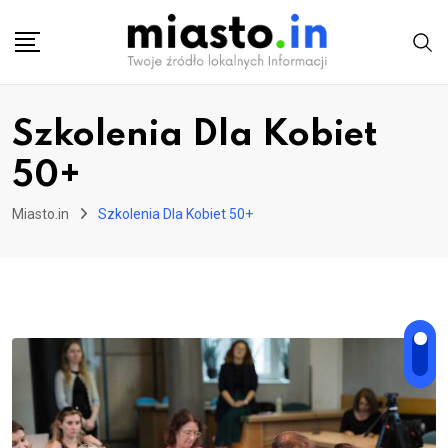
Skip
to
content
Szkolenia Dla Kobiet
50+
Miasto.in
Szkolenia Dla Kobiet 50+