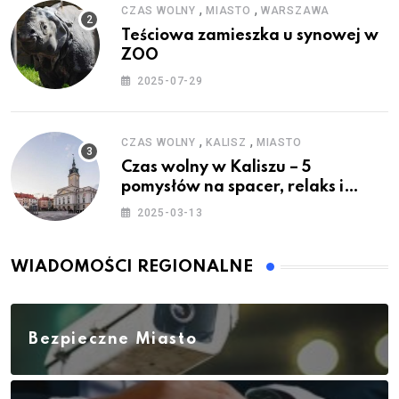
,
,
CZAS WOLNY
MIASTO
WARSZAWA
Teściowa zamieszka u synowej w
ZOO
2025-07-29
,
,
CZAS WOLNY
KALISZ
MIASTO
Czas wolny w Kaliszu – 5
pomysłów na spacer, relaks i
rodzinne atrakcje
2025-03-13
WIADOMOŚCI REGIONALNE
Bezpieczne Miasto