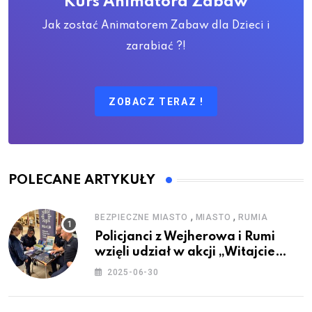
Kurs Animatora Zabaw
Jak zostać Animatorem Zabaw dla Dzieci i
zarabiać ?!
ZOBACZ TERAZ !
POLECANE ARTYKUŁY
,
,
BEZPIECZNE MIASTO
MIASTO
RUMIA
Policjanci z Wejherowa i Rumi
wzięli udział w akcji „Witajcie
Wakacje”
2025-06-30