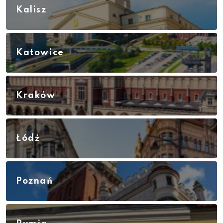
Kalisz
Katowice
Kraków
Łódź
Poznań