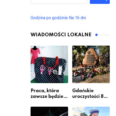
Godzina po godzinie
Na 16 dni
WIADOMOŚCI LOKALNE
Praca, która
Gdańskie
zawsze będzie
uroczystości 82.
potrzebna – jak
rocznicy
krawiectwo
wybuchu
staje się
Powstania