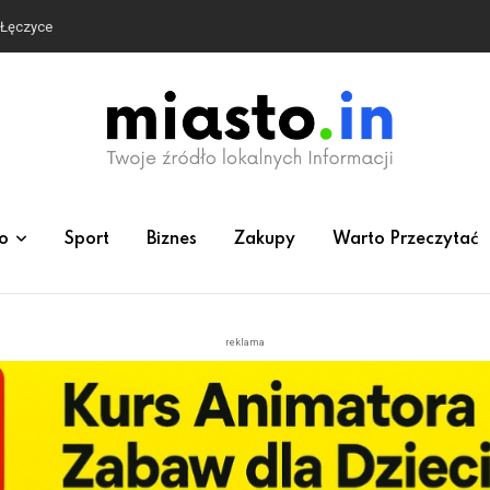
e Łęczyce
o
Sport
Biznes
Zakupy
Warto Przeczytać
reklama