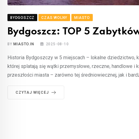
BYDGOSZCZ
CZAS WOLNY
MIASTO
Bydgoszcz: TOP 5 Zabytków
BY
MIASTO.IN
2025-08-10
Historia Bydgoszczy w 5 miejscach – lokalne dziedzictwo, k
której splatają się wątki przemysłowe, rzeczne, handlowe i 
przeszłości miasta – zarówno tej średniowiecznej, jak i ba
CZYTAJ WIĘCEJ