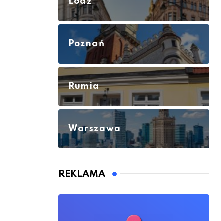
Łódź
Poznań
Rumia
Warszawa
REKLAMA