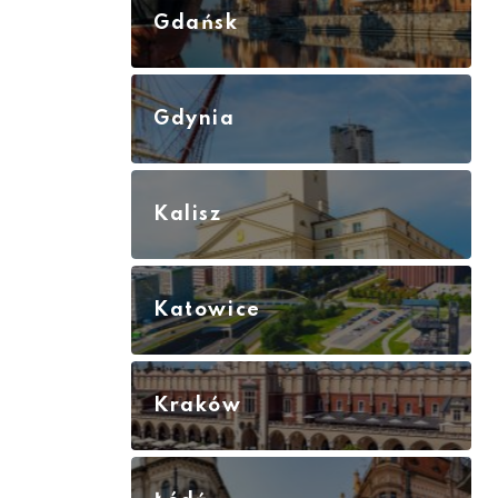
Gdańsk
Gdynia
Kalisz
Katowice
Kraków