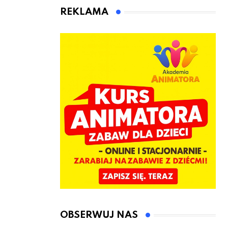
jeden cel –
czeka Cię tego
REKLAMA
nowe
lata!
kwalifikacje
jeszcze przed
jesienią
OBSERWUJ NAS