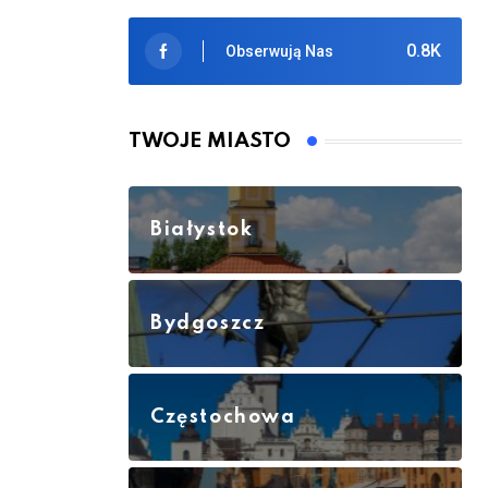
0.8K
Obserwują Nas
TWOJE MIASTO
Białystok
Bydgoszcz
Częstochowa