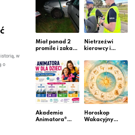
zawodem
Warszawskiego
przyszłości i
gdzie się go
nauczyć?
ć
Miał ponad 2
Nietrzeźwi
promile i zakaz
kierowcy i
sądowy. Mimo
rowerzyści w
storią, w
to wsiadł za
Rumi i gminie
ą o
kierownicę w
Łęczyce
Bolszewie i
uderzył w
ogrodzenie
Akademia
Horoskop
Animatora®
Wakacyjny
rusza w trasę:
2026 –
sześć miast,
Sprawdź, co