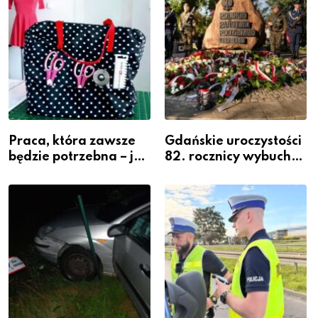
Praca, która zawsze
Gdańskie uroczystości
będzie potrzebna – jak
82. rocznicy wybuchu
krawiectwo staje się
Powstania
zawodem przyszłości i
Warszawskiego
gdzie się go nauczyć?