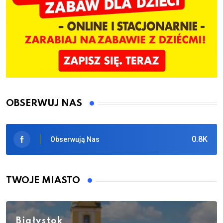
OBSERWUJ NAS
0.8K
Obserwują Nas
TWOJE MIASTO
Białystok