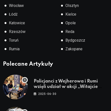
●
●
Wrocław
Olsztyn
●
●
Łódź
Kielce
●
●
Katowice
Opole
●
●
Rzeszów
Reda
●
●
Toruń
Bydgoszcz
●
●
Rumia
Zakopane
Polecane Artykuły
Policjanci z Wejherowa i Rumi
wzięli udział w akcji „Witajcie
Wakacje”
2025-06-30