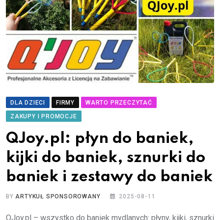
DLA DZIECI
FIRMY
WARTO PRZECZYTAĆ
ZAKUPY I PROMOCJE
QJoy.pl: płyn do baniek,
kijki do baniek, sznurki do
baniek i zestawy do baniek
BY
ARTYKUŁ SPONSOROWANY
2025-08-11
QJoy.pl – wszystko do baniek mydlanych: płyny, kijki, sznurki