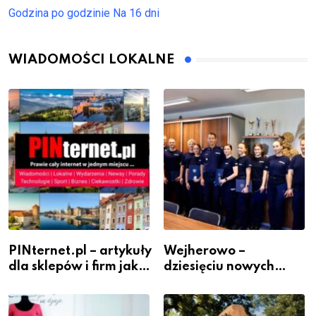
Godzina po godzinie
Na 16 dni
WIADOMOŚCI LOKALNE
PINternet.pl – artykuły
Wejherowo –
dla sklepów i firm jako
dziesięciu nowych
inwestycja w
policjantów w
widoczność
szeregach Komendy
Powiatowej