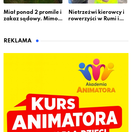
Miał ponad 2 promile i
Nietrzeźwi kierowcy i
zakaz sądowy. Mimo
rowerzyści w Rumi i
to wsiadł za
gminie Łęczyce
kierownicę w
Bolszewie i uderzył w
REKLAMA
ogrodzenie