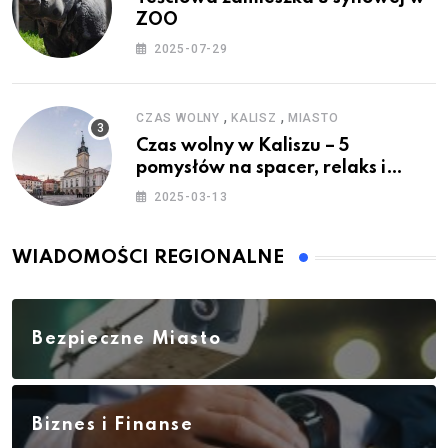
ZOO
2025-07-29
,
,
CZAS WOLNY
KALISZ
MIASTO
Czas wolny w Kaliszu – 5
pomysłów na spacer, relaks i
rodzinne atrakcje
2025-03-13
WIADOMOŚCI REGIONALNE
Bezpieczne Miasto
Biznes i Finanse