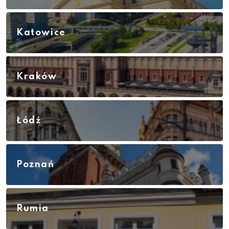
Katowice
Kraków
Łódź
Poznań
Rumia