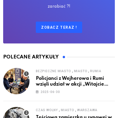
zarabiać ?!
ZOBACZ TERAZ !
POLECANE ARTYKUŁY
,
,
BEZPIECZNE MIASTO
MIASTO
RUMIA
Policjanci z Wejherowa i Rumi
wzięli udział w akcji „Witajcie
Wakacje”
2025-06-30
,
,
CZAS WOLNY
MIASTO
WARSZAWA
Teściowa zamieszka u synowej w