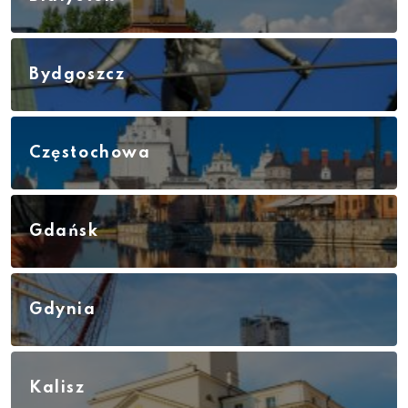
Bydgoszcz
Częstochowa
Gdańsk
Gdynia
Kalisz