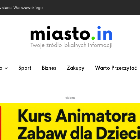
owstania Warszawskiego
o
Sport
Biznes
Zakupy
Warto Przeczytać
reklama