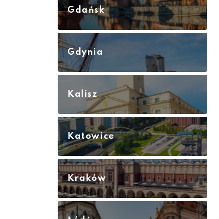
Gdańsk
Gdynia
Kalisz
Katowice
Kraków