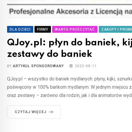
DLA DZIECI
FIRMY
WARTO PRZECZYTAĆ
ZAKUPY I PROM
QJoy.pl: płyn do baniek, ki
zestawy do baniek
BY
ARTYKUŁ SPONSOROWANY
2025-08-11
QJoy.pl – wszystko do baniek mydlanych: płyny, kijki, sznur
poświęcony w 100% bańkom mydlanym. W jednym miejscu znajdz
oraz zestawy – zarówno dla rodzin, jak i dla animatorów wy
CZYTAJ WIĘCEJ