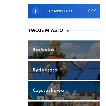
0.8K
Obserwują Nas
TWOJE MIASTO
Białystok
Bydgoszcz
Częstochowa