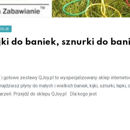
OCJE
jki do baniek, sznurki do bani
ki i gotowe zestawy QJoy.pl to wyspecjalizowany sklep internet
iesz płyny do małych i wielkich baniek, kijki, sznurki, łapki, 
darzeń. Przejdź do sklepu QJoy.pl Dla kogo jest