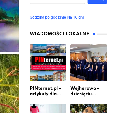
Godzina po godzinie
Na 16 dni
WIADOMOŚCI LOKALNE
PINternet.pl –
Wejherowo –
artykuły dla
dziesięciu
sklepów i firm
nowych
jako inwestycja
policjantów w
w widoczność
szeregach