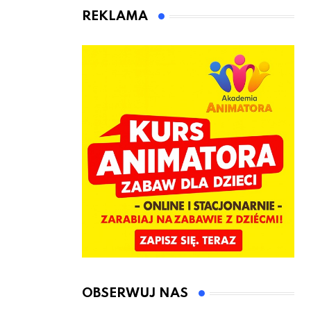
kierownicę w
Łęczyce
REKLAMA
Bolszewie i
uderzył w
ogrodzenie
OBSERWUJ NAS