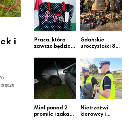
Komendy
Powiatowej
ek i
Praca, która
Gdańskie
zawsze będzie
uroczystości 82.
potrzebna – jak
rocznicy
krawiectwo
wybuchu
staje się
Powstania
zawodem
Warszawskiego
owy
przyszłości i
gdzie się go
obręcze
nauczyć?
Miał ponad 2
Nietrzeźwi
promile i zakaz
kierowcy i
sądowy. Mimo
rowerzyści w
to wsiadł za
Rumi i gminie