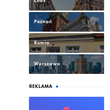
Łódź
Poznań
Rumia
Warszawa
REKLAMA