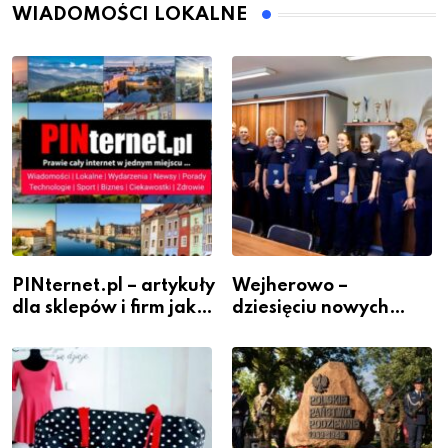
WIADOMOŚCI LOKALNE
PINternet.pl – artykuły
Wejherowo –
dla sklepów i firm jako
dziesięciu nowych
inwestycja w
policjantów w
widoczność
szeregach Komendy
Powiatowej