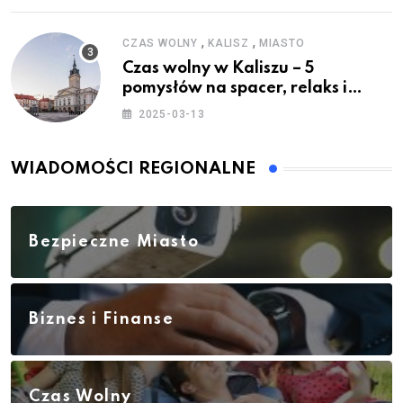
,
,
CZAS WOLNY
KALISZ
MIASTO
Czas wolny w Kaliszu – 5
pomysłów na spacer, relaks i
rodzinne atrakcje
2025-03-13
WIADOMOŚCI REGIONALNE
Bezpieczne Miasto
Biznes i Finanse
Czas Wolny