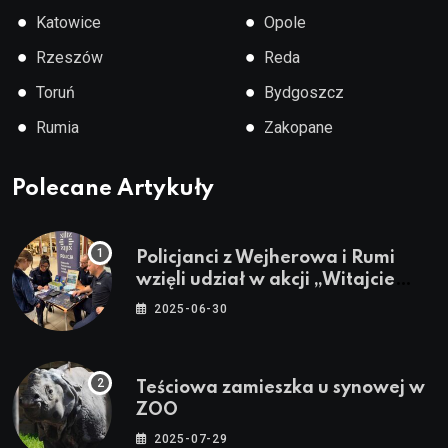
●
●
Katowice
Opole
●
●
Rzeszów
Reda
●
●
Toruń
Bydgoszcz
●
●
Rumia
Zakopane
Polecane Artykuły
Policjanci z Wejherowa i Rumi
wzięli udział w akcji „Witajcie
Wakacje”
2025-06-30
Teściowa zamieszka u synowej w
ZOO
2025-07-29