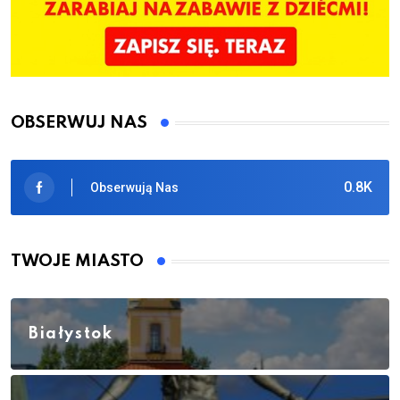
OBSERWUJ NAS
0.8K
Obserwują Nas
TWOJE MIASTO
Białystok