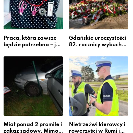
Praca, która zawsze
Gdańskie uroczystości
będzie potrzebna – jak
82. rocznicy wybuchu
krawiectwo staje się
Powstania
zawodem przyszłości i
Warszawskiego
gdzie się go nauczyć?
Miał ponad 2 promile i
Nietrzeźwi kierowcy i
zakaz sądowy. Mimo
rowerzyści w Rumi i