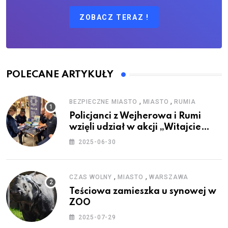
ZOBACZ TERAZ !
POLECANE ARTYKUŁY
,
,
BEZPIECZNE MIASTO
MIASTO
RUMIA
Policjanci z Wejherowa i Rumi
wzięli udział w akcji „Witajcie
Wakacje”
2025-06-30
,
,
CZAS WOLNY
MIASTO
WARSZAWA
Teściowa zamieszka u synowej w
ZOO
2025-07-29