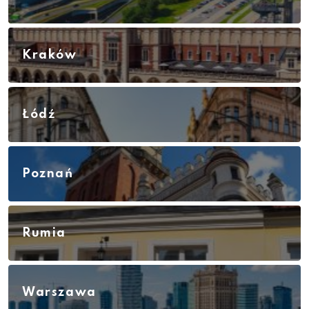
Kraków
Łódź
Poznań
Rumia
Warszawa