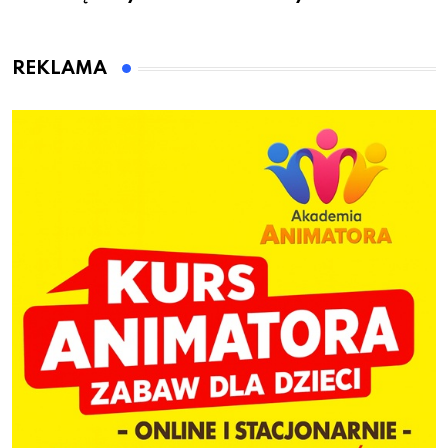
to wsiadł za
gminie Łęczyce
kierownicę w
Bolszewie i uderzył w
REKLAMA
ogrodzenie