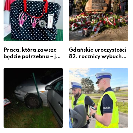
Praca, która zawsze
Gdańskie uroczystości
będzie potrzebna – jak
82. rocznicy wybuchu
krawiectwo staje się
Powstania
zawodem przyszłości i
Warszawskiego
gdzie się go nauczyć?