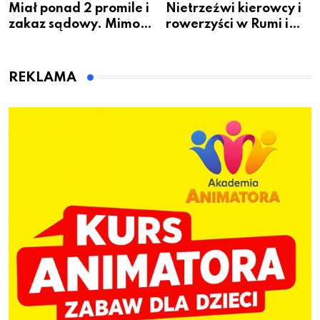
Miał ponad 2 promile i
Nietrzeźwi kierowcy i
zakaz sądowy. Mimo
rowerzyści w Rumi i
to wsiadł za
gminie Łęczyce
kierownicę w
Bolszewie i uderzył w
REKLAMA
ogrodzenie