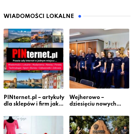
WIADOMOŚCI LOKALNE
PINternet.pl – artykuły
Wejherowo –
dla sklepów i firm jako
dziesięciu nowych
inwestycja w
policjantów w
widoczność
szeregach Komendy
Powiatowej