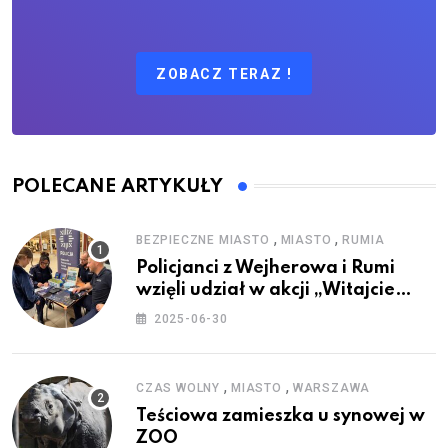
ZOBACZ TERAZ !
POLECANE ARTYKUŁY
,
,
BEZPIECZNE MIASTO
MIASTO
RUMIA
Policjanci z Wejherowa i Rumi
wzięli udział w akcji „Witajcie
Wakacje”
2025-06-30
,
,
CZAS WOLNY
MIASTO
WARSZAWA
Teściowa zamieszka u synowej w
ZOO