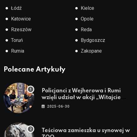
●
●
Łódź
Kielce
●
●
Katowice
Opole
●
●
Rzeszów
Reda
●
●
Toruń
Bydgoszcz
●
●
Rumia
Zakopane
Polecane Artykuły
Policjanci z Wejherowa i Rumi
wzięli udział w akcji „Witajcie
Wakacje”
2025-06-30
Teściowa zamieszka u synowej w