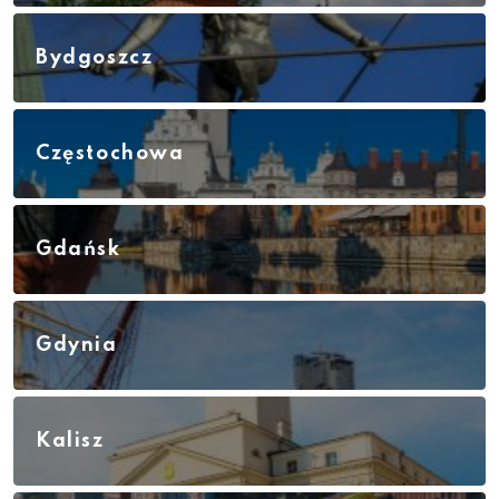
Bydgoszcz
Częstochowa
Gdańsk
Gdynia
Kalisz