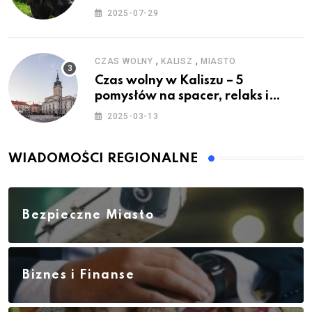
2025-07-29
,
,
CZAS WOLNY
KALISZ
MIASTO
Czas wolny w Kaliszu – 5
pomysłów na spacer, relaks i
rodzinne atrakcje
2025-03-13
WIADOMOŚCI REGIONALNE
Bezpieczne Miasto
Biznes i Finanse