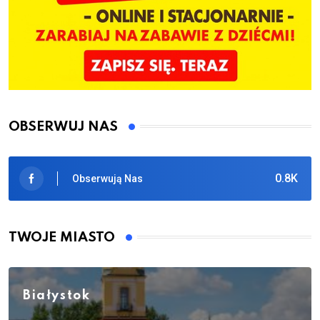
OBSERWUJ NAS
0.8K
Obserwują Nas
TWOJE MIASTO
Białystok