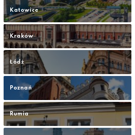
Katowice
Kraków
Łódź
Poznań
Rumia