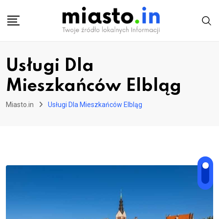
Skip
to
content
Usługi Dla
Mieszkańców Elbląg
Miasto.in
Usługi Dla Mieszkańców Elbląg