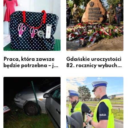
Powiatowej
Praca, która zawsze
Gdańskie uroczystości
będzie potrzebna – jak
82. rocznicy wybuchu
krawiectwo staje się
Powstania
zawodem przyszłości i
Warszawskiego
gdzie się go nauczyć?