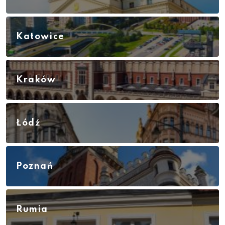
Katowice
Kraków
Łódź
Poznań
Rumia