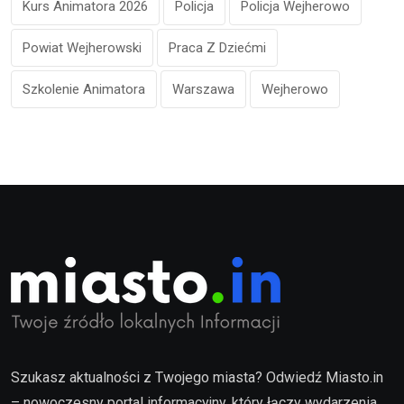
Kurs Animatora 2026
Policja
Policja Wejherowo
Powiat Wejherowski
Praca Z Dziećmi
Szkolenie Animatora
Warszawa
Wejherowo
Szukasz aktualności z Twojego miasta? Odwiedź Miasto.in
– nowoczesny portal informacyjny, który łączy wydarzenia,