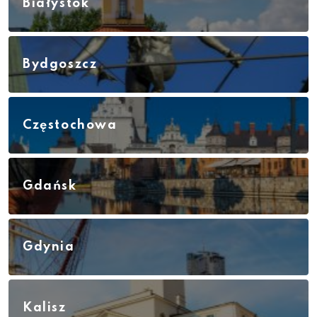
Białystok
Bydgoszcz
Częstochowa
Gdańsk
Gdynia
Kalisz