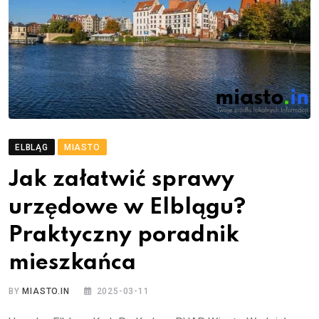
ELBLĄG
MIASTO
Jak załatwić sprawy
urzędowe w Elblągu?
Praktyczny poradnik
mieszkańca
BY
MIASTO.IN
2025-03-11