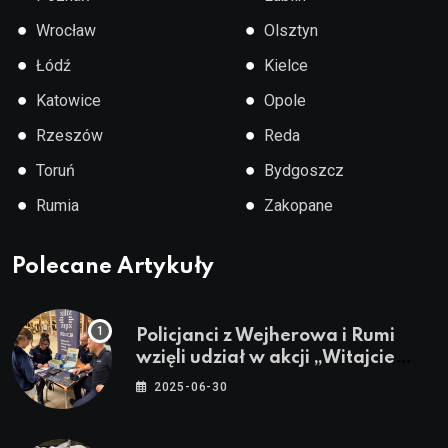
●
●
Wrocław
Olsztyn
●
●
Łódź
Kielce
●
●
Katowice
Opole
●
●
Rzeszów
Reda
●
●
Toruń
Bydgoszcz
●
●
Rumia
Zakopane
Polecane Artykuły
Policjanci z Wejherowa i Rumi
wzięli udział w akcji „Witajcie
Wakacje”
2025-06-30