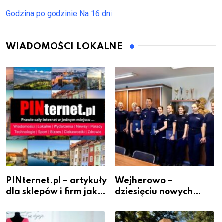
Godzina po godzinie
Na 16 dni
WIADOMOŚCI LOKALNE
PINternet.pl – artykuły
Wejherowo –
dla sklepów i firm jako
dziesięciu nowych
inwestycja w
policjantów w
widoczność
szeregach Komendy