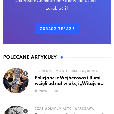
Jak zostać Animatorem Zabaw dla Dzieci i
zarabiać ?!
ZOBACZ TERAZ !
POLECANE ARTYKUŁY
,
,
BEZPIECZNE MIASTO
MIASTO
RUMIA
Policjanci z Wejherowa i Rumi
wzięli udział w akcji „Witajcie
Wakacje”
2025-06-30
,
,
CZAS WOLNY
MIASTO
WARSZAWA