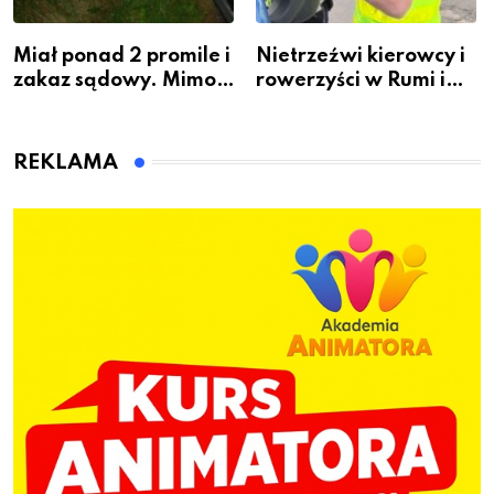
Miał ponad 2 promile i
Nietrzeźwi kierowcy i
zakaz sądowy. Mimo
rowerzyści w Rumi i
to wsiadł za
gminie Łęczyce
kierownicę w
Bolszewie i uderzył w
REKLAMA
ogrodzenie