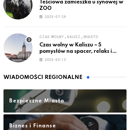
Teściowa zamieszka u synowej w
ZOO
2025-07-29
,
,
CZAS WOLNY
KALISZ
MIASTO
Czas wolny w Kaliszu – 5
pomysłów na spacer, relaks i
rodzinne atrakcje
2025-03-13
WIADOMOŚCI REGIONALNE
Bezpieczne Miasto
Biznes i Finanse