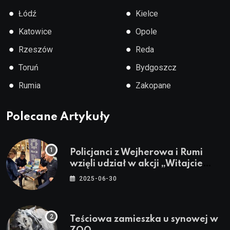
●
●
Łódź
Kielce
●
●
Katowice
Opole
●
●
Rzeszów
Reda
●
●
Toruń
Bydgoszcz
●
●
Rumia
Zakopane
Polecane Artykuły
Policjanci z Wejherowa i Rumi
wzięli udział w akcji „Witajcie
Wakacje”
2025-06-30
Teściowa zamieszka u synowej w