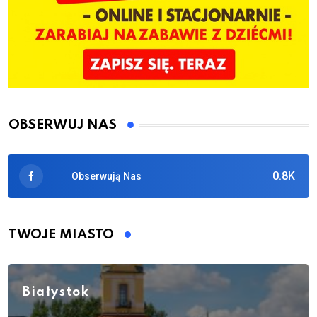
OBSERWUJ NAS
0.8K
Obserwują Nas
TWOJE MIASTO
Białystok