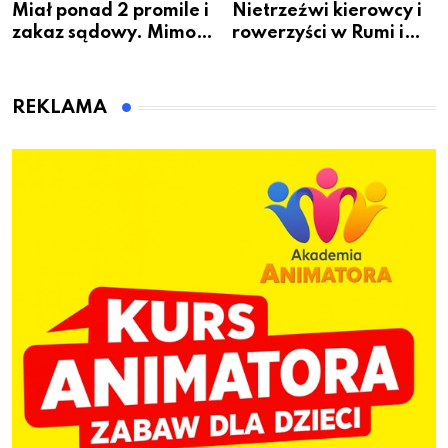
Miał ponad 2 promile i
Nietrzeźwi kierowcy i
zakaz sądowy. Mimo
rowerzyści w Rumi i
to wsiadł za
gminie Łęczyce
kierownicę w
Bolszewie i uderzył w
REKLAMA
ogrodzenie