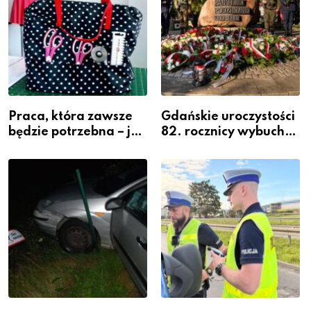
Praca, która zawsze
Gdańskie uroczystości
będzie potrzebna – jak
82. rocznicy wybuchu
krawiectwo staje się
Powstania
zawodem przyszłości i
Warszawskiego
gdzie się go nauczyć?