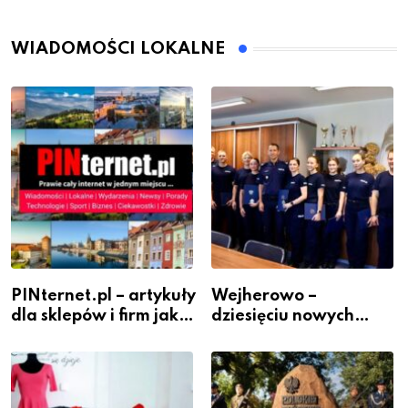
WIADOMOŚCI LOKALNE
PINternet.pl – artykuły
Wejherowo –
dla sklepów i firm jako
dziesięciu nowych
inwestycja w
policjantów w
widoczność
szeregach Komendy
Powiatowej