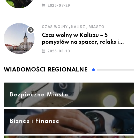
2025-07-29
,
,
CZAS WOLNY
KALISZ
MIASTO
Czas wolny w Kaliszu – 5
pomysłów na spacer, relaks i
rodzinne atrakcje
2025-03-13
WIADOMOŚCI REGIONALNE
Bezpieczne Miasto
Biznes i Finanse