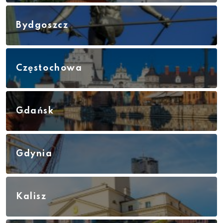
Bydgoszcz
Częstochowa
Gdańsk
Gdynia
Kalisz