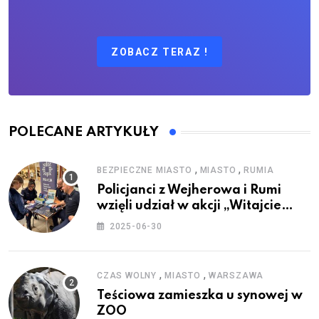
ZOBACZ TERAZ !
POLECANE ARTYKUŁY
,
,
BEZPIECZNE MIASTO
MIASTO
RUMIA
Policjanci z Wejherowa i Rumi
wzięli udział w akcji „Witajcie
Wakacje”
2025-06-30
,
,
CZAS WOLNY
MIASTO
WARSZAWA
Teściowa zamieszka u synowej w
ZOO