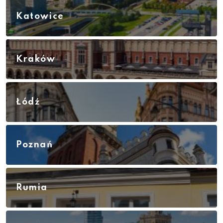
Katowice
Kraków
Łódź
Poznań
Rumia