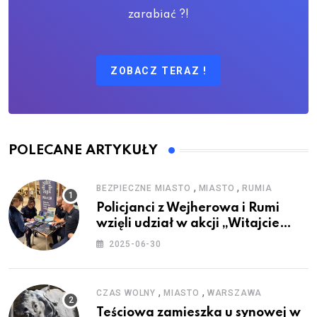
zarabiać ?!
ZOBACZ TERAZ !
POLECANE ARTYKUŁY
,
,
BEZPIECZNE MIASTO
MIASTO
RUMIA
Policjanci z Wejherowa i Rumi
wzięli udział w akcji „Witajcie
Wakacje”
2025-06-30
,
,
CZAS WOLNY
MIASTO
WARSZAWA
Teściowa zamieszka u synowej w