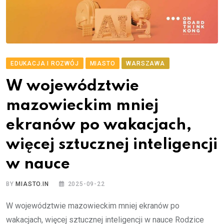
EDUKACJA I ROZWÓJ
MIASTO
WARSZAWA
W województwie
mazowieckim mniej
ekranów po wakacjach,
więcej sztucznej inteligencji
w nauce
BY
MIASTO.IN
2025-09-22
W województwie mazowieckim mniej ekranów po
wakacjach, więcej sztucznej inteligencji w nauce Rodzice