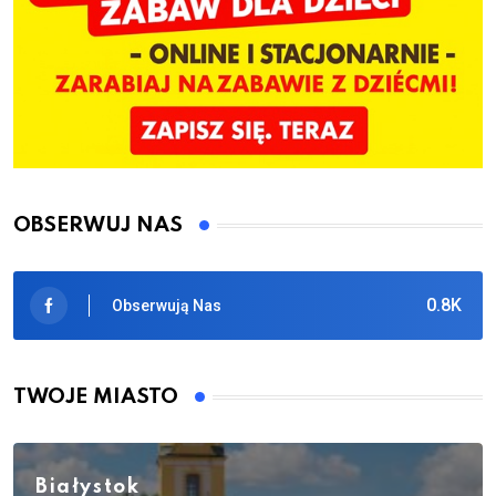
OBSERWUJ NAS
0.8K
Obserwują Nas
TWOJE MIASTO
Białystok