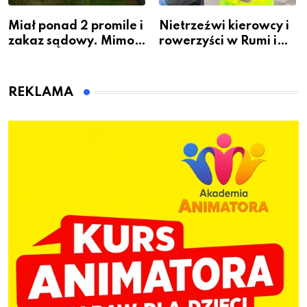
Miał ponad 2 promile i
Nietrzeźwi kierowcy i
zakaz sądowy. Mimo
rowerzyści w Rumi i
to wsiadł za
gminie Łęczyce
kierownicę w
Bolszewie i uderzył w
REKLAMA
ogrodzenie