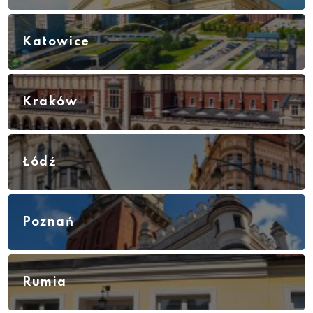
Katowice
Kraków
Łódź
Poznań
Rumia