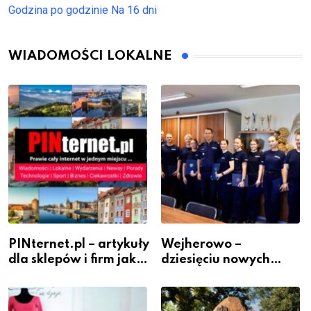
Godzina po godzinie
Na 16 dni
WIADOMOŚCI LOKALNE
PINternet.pl – artykuły
Wejherowo –
dla sklepów i firm jako
dziesięciu nowych
inwestycja w
policjantów w
widoczność
szeregach Komendy
Powiatowej