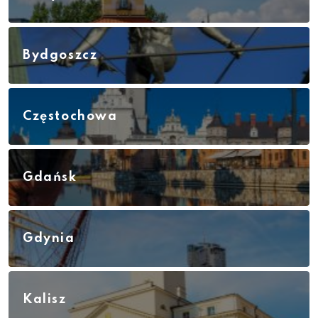
Bydgoszcz
Częstochowa
Gdańsk
Gdynia
Kalisz