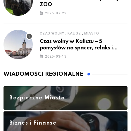
ZOO
2025-07-29
,
,
CZAS WOLNY
KALISZ
MIASTO
Czas wolny w Kaliszu – 5
pomysłów na spacer, relaks i
rodzinne atrakcje
2025-03-13
WIADOMOŚCI REGIONALNE
Bezpieczne Miasto
Biznes i Finanse