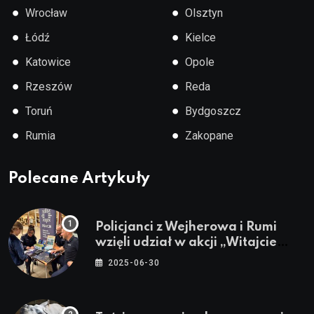
●
●
Wrocław
Olsztyn
●
●
Łódź
Kielce
●
●
Katowice
Opole
●
●
Rzeszów
Reda
●
●
Toruń
Bydgoszcz
●
●
Rumia
Zakopane
Polecane Artykuły
Policjanci z Wejherowa i Rumi
wzięli udział w akcji „Witajcie
Wakacje”
2025-06-30