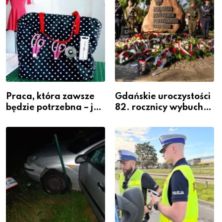
Praca, która zawsze
Gdańskie uroczystości
będzie potrzebna – jak
82. rocznicy wybuchu
krawiectwo staje się
Powstania
zawodem przyszłości i
Warszawskiego
gdzie się go nauczyć?