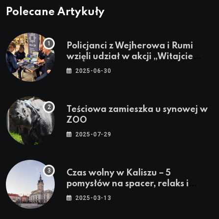
Polecane Artykuły
Policjanci z Wejherowa i Rumi
wzięli udział w akcji „Witajcie
Wakacje”
2025-06-30
Teściowa zamieszka u synowej w
ZOO
2025-07-29
Czas wolny w Kaliszu – 5
pomysłów na spacer, relaks i
rodzinne atrakcje
2025-03-13