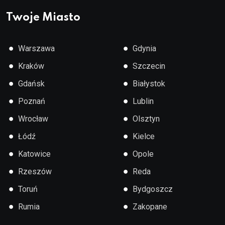
Twoje Miasto
●
●
Warszawa
Gdynia
●
●
Kraków
Szczecin
●
●
Gdańsk
Białystok
●
●
Poznań
Lublin
●
●
Wrocław
Olsztyn
●
●
Łódź
Kielce
●
●
Katowice
Opole
●
●
Rzeszów
Reda
●
●
Toruń
Bydgoszcz
●
●
Rumia
Zakopane