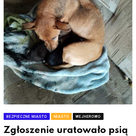
BEZPIECZNE MIASTO
MIASTO
WEJHEROWO
Zgłoszenie uratowało psią