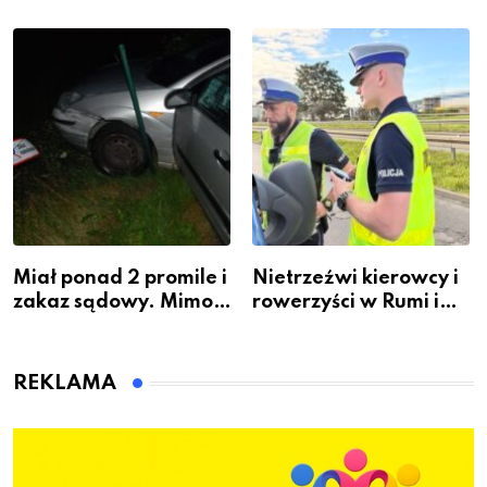
krawiectwo staje się
Powstania
zawodem przyszłości i
Warszawskiego
gdzie się go nauczyć?
Miał ponad 2 promile i
Nietrzeźwi kierowcy i
zakaz sądowy. Mimo
rowerzyści w Rumi i
to wsiadł za
gminie Łęczyce
kierownicę w
Bolszewie i uderzył w
REKLAMA
ogrodzenie