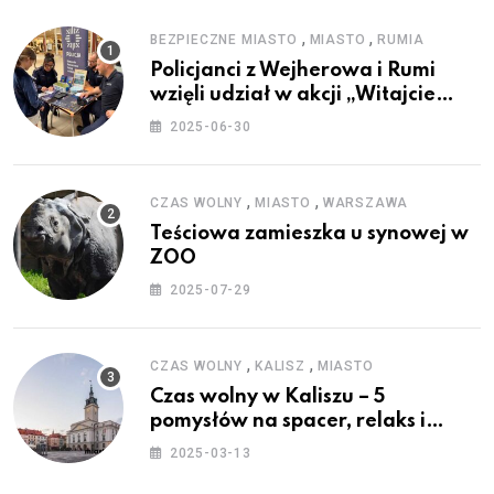
,
,
BEZPIECZNE MIASTO
MIASTO
RUMIA
Policjanci z Wejherowa i Rumi
wzięli udział w akcji „Witajcie
Wakacje”
2025-06-30
,
,
CZAS WOLNY
MIASTO
WARSZAWA
Teściowa zamieszka u synowej w
ZOO
2025-07-29
,
,
CZAS WOLNY
KALISZ
MIASTO
Czas wolny w Kaliszu – 5
pomysłów na spacer, relaks i
rodzinne atrakcje
2025-03-13