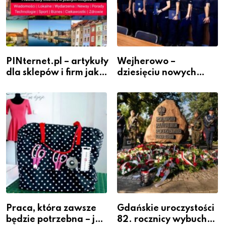
PINternet.pl – artykuły
Wejherowo –
dla sklepów i firm jako
dziesięciu nowych
inwestycja w
policjantów w
widoczność
szeregach Komendy
Powiatowej
Praca, która zawsze
Gdańskie uroczystości
będzie potrzebna – jak
82. rocznicy wybuchu