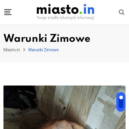
Skip
to
content
Warunki Zimowe
Miasto.in
Warunki Zimowe