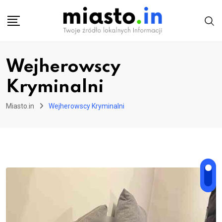
Skip
to
content
Wejherowscy
Kryminalni
Miasto.in
Wejherowscy Kryminalni