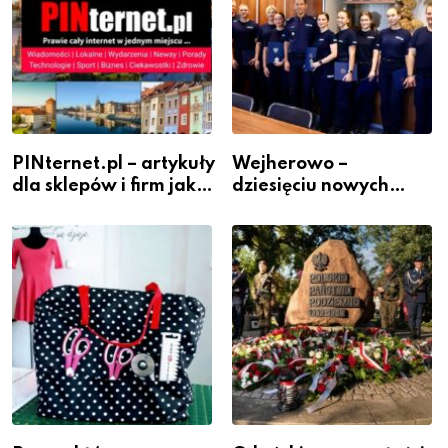
PINternet.pl – artykuły
Wejherowo –
dla sklepów i firm jako
dziesięciu nowych
inwestycja w
policjantów w
widoczność
szeregach Komendy
Powiatowej