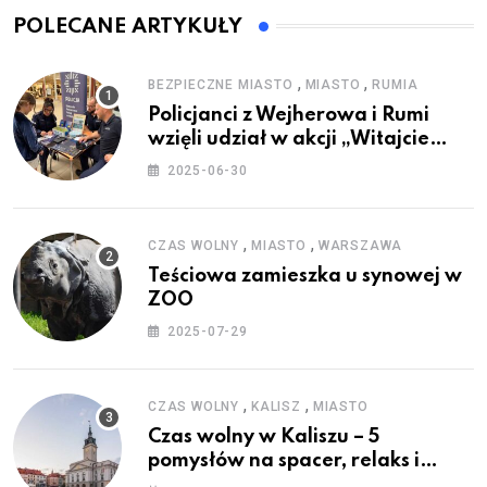
POLECANE ARTYKUŁY
,
,
BEZPIECZNE MIASTO
MIASTO
RUMIA
Policjanci z Wejherowa i Rumi
wzięli udział w akcji „Witajcie
Wakacje”
2025-06-30
,
,
CZAS WOLNY
MIASTO
WARSZAWA
Teściowa zamieszka u synowej w
ZOO
2025-07-29
,
,
CZAS WOLNY
KALISZ
MIASTO
Czas wolny w Kaliszu – 5
pomysłów na spacer, relaks i
rodzinne atrakcje