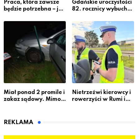
Praca, która zawsze
Gdańskie uroczystości
będzie potrzebna – jak
82. rocznicy wybuchu
krawiectwo staje się
Powstania
zawodem przyszłości i
Warszawskiego
gdzie się go nauczyć?
Miał ponad 2 promile i
Nietrzeźwi kierowcy i
zakaz sądowy. Mimo
rowerzyści w Rumi i
to wsiadł za
gminie Łęczyce
kierownicę w
Bolszewie i uderzył w
REKLAMA
ogrodzenie