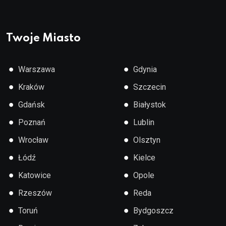
Twoje Miasto
●
●
Warszawa
Gdynia
●
●
Kraków
Szczecin
●
●
Gdańsk
Białystok
●
●
Poznań
Lublin
●
●
Wrocław
Olsztyn
●
●
Łódź
Kielce
●
●
Katowice
Opole
●
●
Rzeszów
Reda
●
●
Toruń
Bydgoszcz