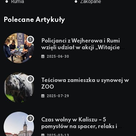
●
●
Rumia
Zakopane
Polecane Artykuły
Policjanci z Wejherowa i Rumi
wzięli udział w akcji „Witajcie
Wakacje”
2025-06-30
Teściowa zamieszka u synowej w
ZOO
2025-07-29
Czas wolny w Kaliszu – 5
pomysłów na spacer, relaks i
rodzinne atrakcje
2025-03-13