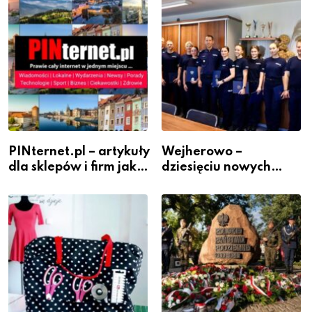
PINternet.pl – artykuły
Wejherowo –
dla sklepów i firm jako
dziesięciu nowych
inwestycja w
policjantów w
widoczność
szeregach Komendy
Powiatowej