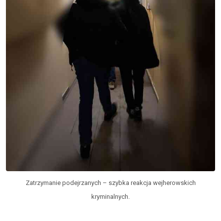
Zatrzymanie podejrzanych – szybka reakcja wejherowskich
kryminalnych.