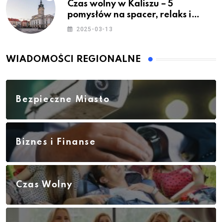
Czas wolny w Kaliszu – 5
pomysłów na spacer, relaks i
rodzinne atrakcje
2025-03-13
WIADOMOŚCI REGIONALNE
Bezpieczne Miasto
Biznes i Finanse
Czas Wolny