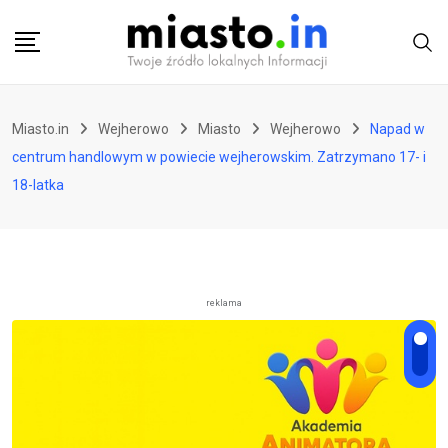
Skip
to
content
Miasto.in
Wejherowo
Miasto
Wejherowo
Napad w
centrum handlowym w powiecie wejherowskim. Zatrzymano 17- i
18-latka
reklama