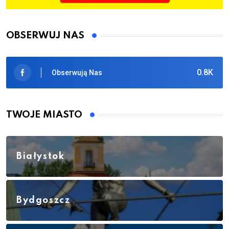
OBSERWUJ NAS
0.8K
Obserwują Nas
TWOJE MIASTO
Białystok
Bydgoszcz