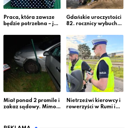
Praca, która zawsze
Gdańskie uroczystości
będzie potrzebna – jak
82. rocznicy wybuchu
krawiectwo staje się
Powstania
zawodem przyszłości i
Warszawskiego
gdzie się go nauczyć?
Miał ponad 2 promile i
Nietrzeźwi kierowcy i
zakaz sądowy. Mimo
rowerzyści w Rumi i
to wsiadł za
gminie Łęczyce
kierownicę w
Bolszewie i uderzył w