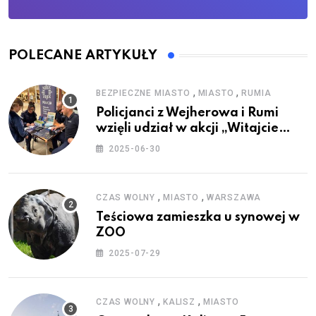
POLECANE ARTYKUŁY
,
,
BEZPIECZNE MIASTO
MIASTO
RUMIA
Policjanci z Wejherowa i Rumi
wzięli udział w akcji „Witajcie
Wakacje”
2025-06-30
,
,
CZAS WOLNY
MIASTO
WARSZAWA
Teściowa zamieszka u synowej w
ZOO
2025-07-29
,
,
CZAS WOLNY
KALISZ
MIASTO