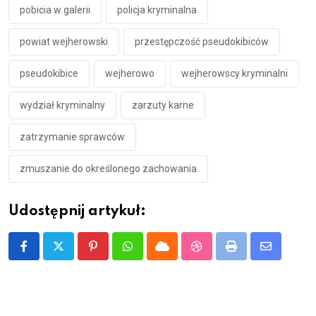
pobicia w galerii
policja kryminalna
powiat wejherowski
przestępczość pseudokibiców
pseudokibice
wejherowo
wejherowscy kryminalni
wydział kryminalny
zarzuty karne
zatrzymanie sprawców
zmuszanie do określonego zachowania
Udostępnij artykuł:
Pinterest
Whatsapp
Cloud
StumbleUpon
Print
Share
via
Email