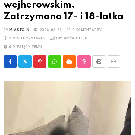
wejherowskim.
Zatrzymano 17- i 18-latka
BY
MIASTO.IN
2026-02-20
0
KOMENTARZY
2 MINUT CZYTANIA
182
WYŚWIETLEŃ
6 MIESIĘCY TEMU
Pinterest
Whatsapp
Cloud
StumbleUpon
Print
Share
via
Email