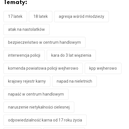
Tematy:
17 latek
18 latek
agresja wśród młodzieży
atak na nastolatków
bezpieczeństwo w centrum handlowym
interwencja policji
kara do 3 lat więzienia
komenda powiatowa policji wejherowo
kpp wejherowo
krajowy rejestr karny
napad na nieletnich
napaść w centrum handlowym
naruszenie nietykalności cielesnej
odpowiedzialność karna od 17 roku życia