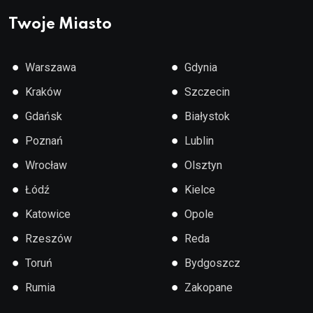
Twoje Miasto
●
●
Warszawa
Gdynia
●
●
Kraków
Szczecin
●
●
Gdańsk
Białystok
●
●
Poznań
Lublin
●
●
Wrocław
Olsztyn
●
●
Łódź
Kielce
●
●
Katowice
Opole
●
●
Rzeszów
Reda
●
●
Toruń
Bydgoszcz
●
●
Rumia
Zakopane