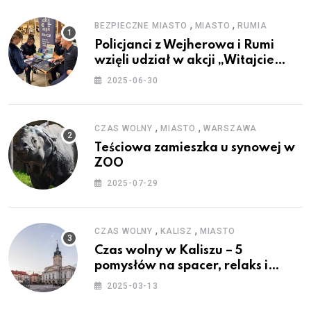
,
,
BEZPIECZNE MIASTO
MIASTO
RUMIA
Policjanci z Wejherowa i Rumi
wzięli udział w akcji „Witajcie
Wakacje”
2025-06-30
,
,
CZAS WOLNY
MIASTO
WARSZAWA
Teściowa zamieszka u synowej w
ZOO
2025-07-29
,
,
CZAS WOLNY
KALISZ
MIASTO
Czas wolny w Kaliszu – 5
pomysłów na spacer, relaks i
rodzinne atrakcje
2025-03-13