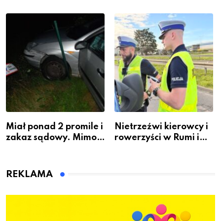
krawiectwo staje się
Powstania
zawodem przyszłości i
Warszawskiego
gdzie się go nauczyć?
Miał ponad 2 promile i
Nietrzeźwi kierowcy i
zakaz sądowy. Mimo
rowerzyści w Rumi i
to wsiadł za
gminie Łęczyce
kierownicę w
Bolszewie i uderzył w
REKLAMA
ogrodzenie