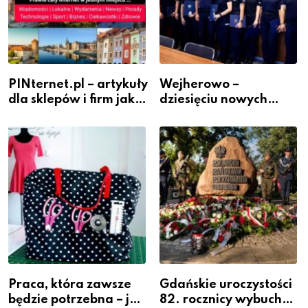
PINternet.pl – artykuły
Wejherowo –
dla sklepów i firm jako
dziesięciu nowych
inwestycja w
policjantów w
widoczność
szeregach Komendy
Powiatowej
Praca, która zawsze
Gdańskie uroczystości
będzie potrzebna – jak
82. rocznicy wybuchu