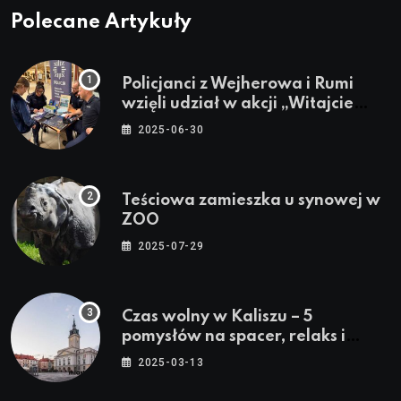
Polecane Artykuły
Policjanci z Wejherowa i Rumi
wzięli udział w akcji „Witajcie
Wakacje”
2025-06-30
Teściowa zamieszka u synowej w
ZOO
2025-07-29
Czas wolny w Kaliszu – 5
pomysłów na spacer, relaks i
rodzinne atrakcje
2025-03-13