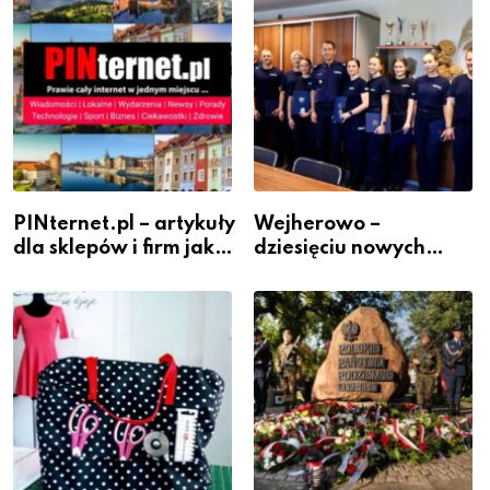
PINternet.pl – artykuły
Wejherowo –
dla sklepów i firm jako
dziesięciu nowych
inwestycja w
policjantów w
widoczność
szeregach Komendy
Powiatowej