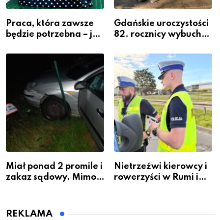
Praca, która zawsze
Gdańskie uroczystości
będzie potrzebna – jak
82. rocznicy wybuchu
krawiectwo staje się
Powstania
zawodem przyszłości i
Warszawskiego
gdzie się go nauczyć?
Miał ponad 2 promile i
Nietrzeźwi kierowcy i
zakaz sądowy. Mimo
rowerzyści w Rumi i
to wsiadł za
gminie Łęczyce
kierownicę w
Bolszewie i uderzył w
REKLAMA