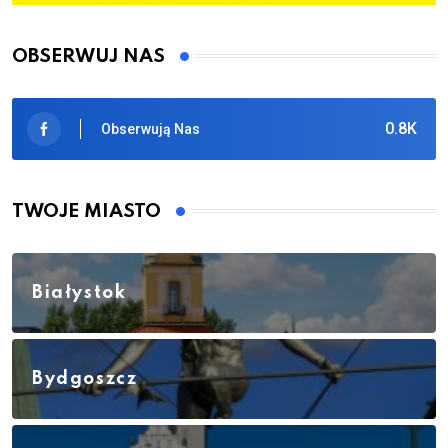
OBSERWUJ NAS
0.8K
Obserwują Nas
TWOJE MIASTO
Białystok
Bydgoszcz