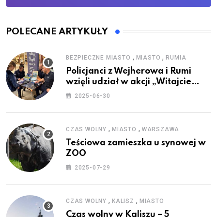
POLECANE ARTYKUŁY
,
,
BEZPIECZNE MIASTO
MIASTO
RUMIA
Policjanci z Wejherowa i Rumi
wzięli udział w akcji „Witajcie
Wakacje”
2025-06-30
,
,
CZAS WOLNY
MIASTO
WARSZAWA
Teściowa zamieszka u synowej w
ZOO
2025-07-29
,
,
CZAS WOLNY
KALISZ
MIASTO
Czas wolny w Kaliszu – 5