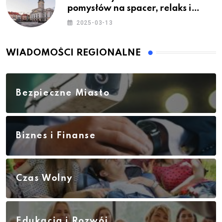
pomysłów na spacer, relaks i
rodzinne atrakcje
2025-03-13
WIADOMOŚCI REGIONALNE
Bezpieczne Miasto
Biznes i Finanse
Czas Wolny
Edukacja i Rozwój