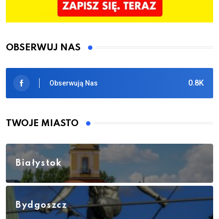
OBSERWUJ NAS
0.8K
Obserwują Nas
TWOJE MIASTO
Białystok
Bydgoszcz