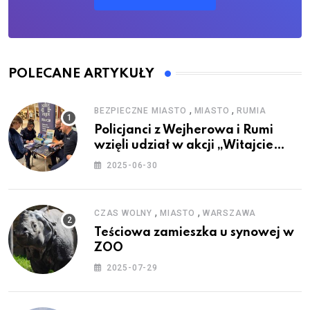
POLECANE ARTYKUŁY
,
,
BEZPIECZNE MIASTO
MIASTO
RUMIA
Policjanci z Wejherowa i Rumi
wzięli udział w akcji „Witajcie
Wakacje”
2025-06-30
,
,
CZAS WOLNY
MIASTO
WARSZAWA
Teściowa zamieszka u synowej w
ZOO
2025-07-29