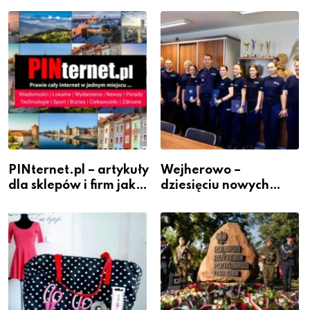
PINternet.pl – artykuły
Wejherowo –
dla sklepów i firm jako
dziesięciu nowych
inwestycja w
policjantów w
widoczność
szeregach Komendy
Powiatowej