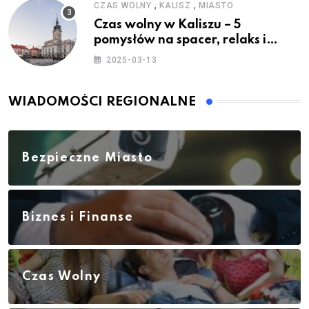
,
,
CZAS WOLNY
KALISZ
MIASTO
Czas wolny w Kaliszu – 5
pomysłów na spacer, relaks i
rodzinne atrakcje
2025-03-13
WIADOMOŚCI REGIONALNE
Bezpieczne Miasto
Biznes i Finanse
Czas Wolny