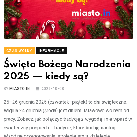
CZAS WOLNY
INFORMACJE
Święta Bożego Narodzenia
2025 — kiedy są?
BY
MIASTO.IN
2025-10-08
25–26 grudnia 2025 (czwartek–piątek) to dni świąteczne.
Wigilia 24 grudnia (środa) jest dniem ustawowo wolnym od
pracy. Zobacz, jak połączyć tradycję z wygodą i nie wpaść w
świąteczny pośpiech. Tradycje, które budują nastrój
Wspólne przygotowania: strojenie stołu, dzielenie