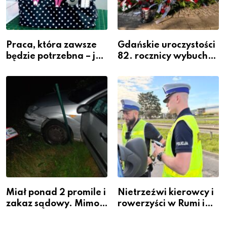
Praca, która zawsze
Gdańskie uroczystości
będzie potrzebna – jak
82. rocznicy wybuchu
krawiectwo staje się
Powstania
zawodem przyszłości i
Warszawskiego
gdzie się go nauczyć?
Miał ponad 2 promile i
Nietrzeźwi kierowcy i
zakaz sądowy. Mimo
rowerzyści w Rumi i
to wsiadł za
gminie Łęczyce
kierownicę w